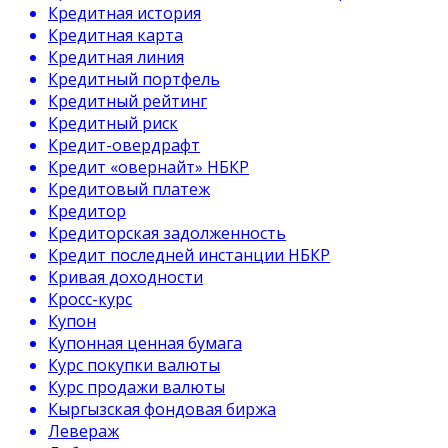
Кредитная история
Кредитная карта
Кредитная линия
Кредитный портфель
Кредитный рейтинг
Кредитный риск
Кредит-овердрафт
Кредит «овернайт» НБКР
Кредитовый платеж
Кредитор
Кредиторская задолженность
Кредит последней инстанции НБКР
Кривая доходности
Кросс-курс
Купон
Купонная ценная бумага
Курс покупки валюты
Курс продажи валюты
Кыргызская фондовая биржа
Левераж