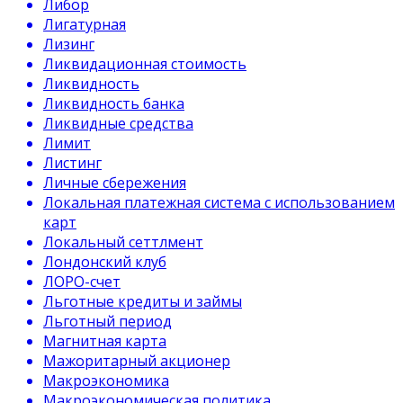
Либор
Лигатурная
Лизинг
Ликвидационная стоимость
Ликвидность
Ликвидность банка
Ликвидные средства
Лимит
Листинг
Личные сбережения
Локальная платежная система с использованием
карт
Локальный сеттлмент
Лондонский клуб
ЛОРО-счет
Льготные кредиты и займы
Льготный период
Магнитная карта
Мажоритарный акционер
Макроэкономика
Макроэкономическая политика