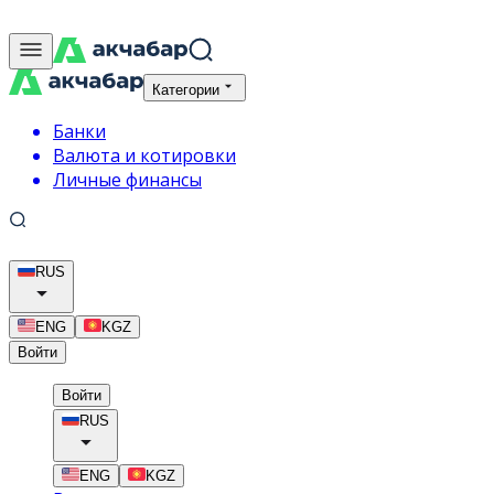
Категории
Банки
Валюта и котировки
Личные финансы
RUS
ENG
KGZ
Войти
Войти
RUS
ENG
KGZ