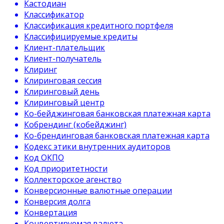
Кастодиан
Классификатор
Классификация кредитного портфеля
Классифицируемые кредиты
Клиент-плательщик
Клиент-получатель
Клиринг
Клиринговая сессия
Клиринговый день
Клиринговый центр
Ко-бейджинговая банковская платежная карта
Кобрендинг (кобейджинг)
Ко-брендинговая банковская платежная карта
Кодекс этики внутренних аудиторов
Код ОКПО
Код приоритетности
Коллекторское агенство
Конверсионные валютные операции
Конверсия долга
Конвертация
Конвертируемая валюта