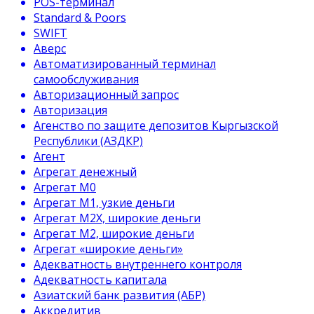
POS-терминал
Standard & Poors
SWIFT
Аверс
Автоматизированный терминал
самообслуживания
Авторизационный запрос
Авторизация
Агенство по защите депозитов Кыргызской
Республики (АЗДКР)
Агент
Агрегат денежный
Агрегат М0
Агрегат М1, узкие деньги
Агрегат М2Х, широкие деньги
Агрегат М2, широкие деньги
Агрегат «широкие деньги»
Адекватность внутреннего контроля
Адекватность капитала
Азиатский банк развития (АБР)
Аккредитив