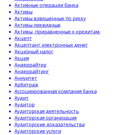
Активные операции банка
Активы
Активы взвешенные по риску
Активы ликвидные
Активы, приравненные к кредитам.
Акцепт
Акцептант электронных денег
Акцизный налог
Акция
Андеррайтер
Андеррайтинг
Аннуитет
Арбитраж
Ассоциированная компания банка
Аудит
Аудитор
Аудиторская деятельность
Аудиторская организация
Аудиторские доказательства
Аудиторские услуги