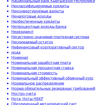
Национальный банк Кыргызской Республики
Неклассифицируемые кредиты
Неконвертируемые валюты
Неналоговые доходы
Необеспеченные кредиты
Непроцентные доходы банка
Нерезидент
Несистемно-значимая платежная система
Неснижаемый остаток
Нефинансовый корпоративный сектор
нода
Номинал
Номинальная заработная плата
Номинальная процентная ставка
Номинальная стоимость
Номинальный эффективный обменный курс
Нормальное распределение
Норма обязательных резервных требований
Ностро счета
Нота, Ноты НБКР
Обезличенный металлический счет