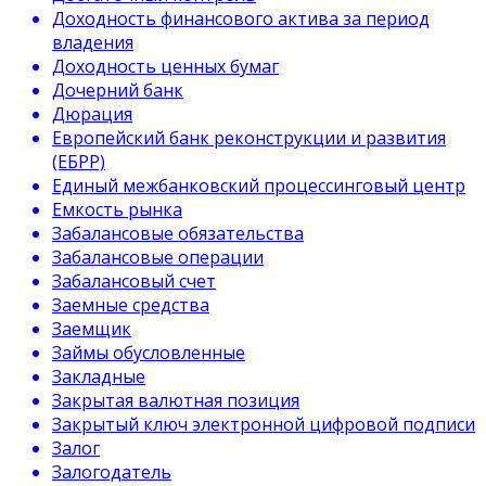
Доходность финансового актива за период
владения
Доходность ценных бумаг
Дочерний банк
Дюрация
Европейский банк реконструкции и развития
(ЕБРР)
Единый межбанковский процессинговый центр
Емкость рынка
Забалансовые обязательства
Забалансовые операции
Забалансовый счет
Заемные средства
Заемщик
Займы обусловленные
Закладные
Закрытая валютная позиция
Закрытый ключ электронной цифровой подписи
Залог
Залогодатель