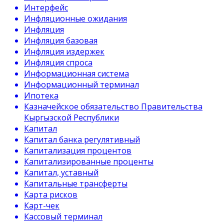
Интерфейс
Инфляционные ожидания
Инфляция
Инфляция базовая
Инфляция издержек
Инфляция спроса
Информационная система
Информационный терминал
Ипотека
Казначейское обязательство Правительства
Кыргызской Республики
Капитал
Капитал банка регулятивный
Капитализация процентов
Капитализированные проценты
Капитал, уставный
Капитальные трансферты
Карта рисков
Карт-чек
Кассовый терминал