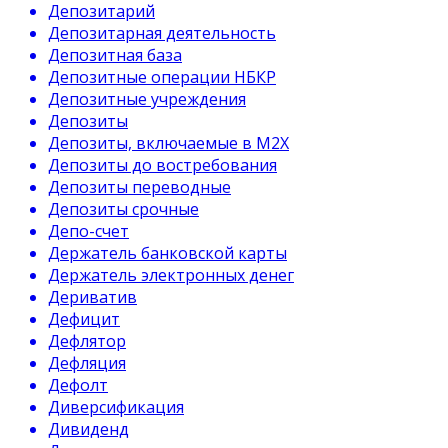
Депозитарий
Депозитарная деятельность
Депозитная база
Депозитные операции НБКР
Депозитные учреждения
Депозиты
Депозиты, включаемые в М2Х
Депозиты до востребования
Депозиты переводные
Депозиты срочные
Депо-счет
Держатель банковской карты
Держатель электронных денег
Дериватив
Дефицит
Дефлятор
Дефляция
Дефолт
Диверсификация
Дивиденд