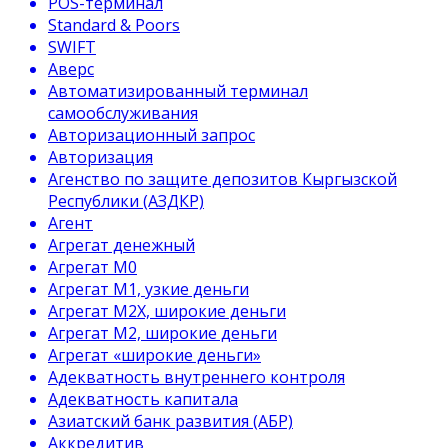
POS-терминал
Standard & Poors
SWIFT
Аверс
Автоматизированный терминал
самообслуживания
Авторизационный запрос
Авторизация
Агенство по защите депозитов Кыргызской
Республики (АЗДКР)
Агент
Агрегат денежный
Агрегат М0
Агрегат М1, узкие деньги
Агрегат М2Х, широкие деньги
Агрегат М2, широкие деньги
Агрегат «широкие деньги»
Адекватность внутреннего контроля
Адекватность капитала
Азиатский банк развития (АБР)
Аккредитив