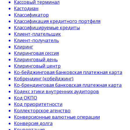
Кассовый терминал
Кастодиан
Классификатор
Классификация кредитного портфеля
Классифицируемые кредиты
Клиент-плательщик
Клиент-получатель
Клиринг
Клиринговая сессия
Клиринговый день
Клиринговый центр
Ко-бейджинговая банковская платежная карта
Кобрендинг (кобейджинг)
Ко-брендинговая банковская платежная карта
Кодекс этики внутренних аудиторов
Код ОКПО
Код приоритетности
Коллекторское агенство
Конверсионные валютные операции
Конверсия долга
Конвертация