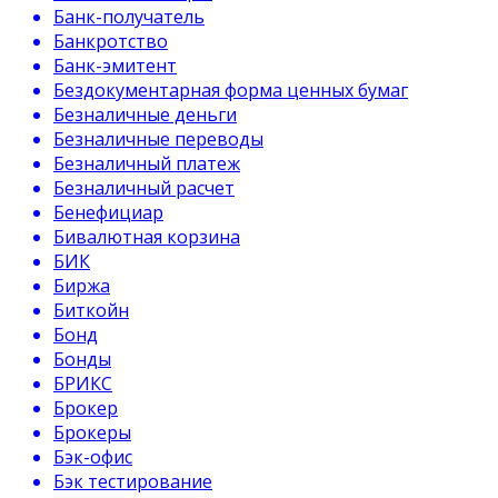
Банк-получатель
Банкротство
Банк-эмитент
Бездокументарная форма ценных бумаг
Безналичные деньги
Безналичные переводы
Безналичный платеж
Безналичный расчет
Бенефициар
Бивалютная корзина
БИК
Биржа
Биткойн
Бонд
Бонды
БРИКС
Брокер
Брокеры
Бэк-офис
Бэк тестирование