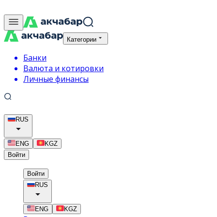
Категории
Банки
Валюта и котировки
Личные финансы
RUS
ENG
KGZ
Войти
Войти
RUS
ENG
KGZ