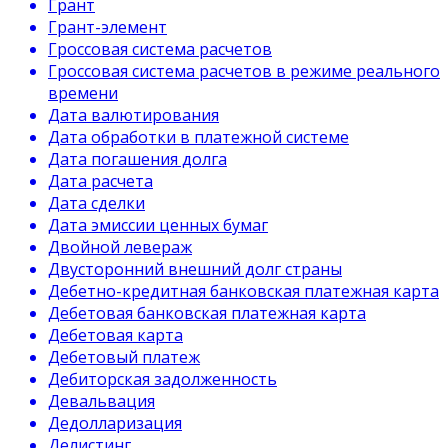
Грант
Грант-элемент
Гроссовая система расчетов
Гроссовая система расчетов в режиме реального
времени
Дата валютирования
Дата обработки в платежной системе
Дата погашения долга
Дата расчета
Дата сделки
Дата эмиссии ценных бумаг
Двойной левераж
Двусторонний внешний долг страны
Дебетно-кредитная банковская платежная карта
Дебетовая банковская платежная карта
Дебетовая карта
Дебетовый платеж
Дебиторская задолженность
Девальвация
Дедолларизация
Делистинг