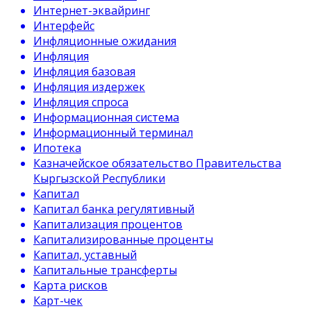
Интернет-эквайринг
Интерфейс
Инфляционные ожидания
Инфляция
Инфляция базовая
Инфляция издержек
Инфляция спроса
Информационная система
Информационный терминал
Ипотека
Казначейское обязательство Правительства
Кыргызской Республики
Капитал
Капитал банка регулятивный
Капитализация процентов
Капитализированные проценты
Капитал, уставный
Капитальные трансферты
Карта рисков
Карт-чек