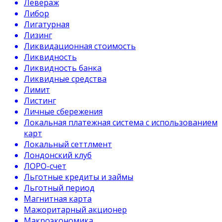
Левераж
Либор
Лигатурная
Лизинг
Ликвидационная стоимость
Ликвидность
Ликвидность банка
Ликвидные средства
Лимит
Листинг
Личные сбережения
Локальная платежная система с использованием
карт
Локальный сеттлмент
Лондонский клуб
ЛОРО-счет
Льготные кредиты и займы
Льготный период
Магнитная карта
Мажоритарный акционер
Макроэкономика