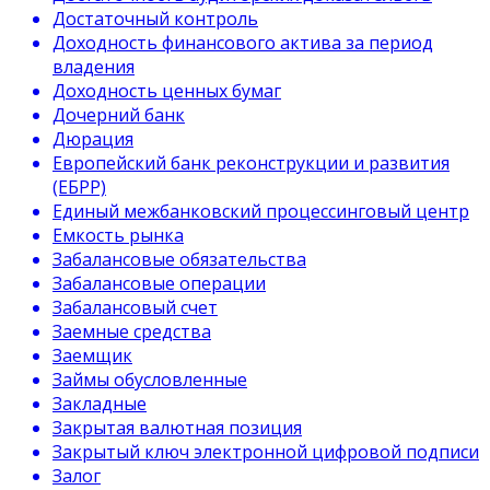
Достаточный контроль
Доходность финансового актива за период
владения
Доходность ценных бумаг
Дочерний банк
Дюрация
Европейский банк реконструкции и развития
(ЕБРР)
Единый межбанковский процессинговый центр
Емкость рынка
Забалансовые обязательства
Забалансовые операции
Забалансовый счет
Заемные средства
Заемщик
Займы обусловленные
Закладные
Закрытая валютная позиция
Закрытый ключ электронной цифровой подписи
Залог