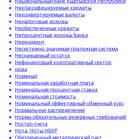
Национальный банк Кыргызской Республики
Неклассифицируемые кредиты
Неконвертируемые валюты
Неналоговые доходы
Необеспеченные кредиты
Непроцентные доходы банка
Нерезидент
Несистемно-значимая платежная система
Неснижаемый остаток
Нефинансовый корпоративный сектор
нода
Номинал
Номинальная заработная плата
Номинальная процентная ставка
Номинальная стоимость
Номинальный эффективный обменный курс
Нормальное распределение
Норма обязательных резервных требований
Ностро счета
Нота, Ноты НБКР
Обезличенный металлический счет