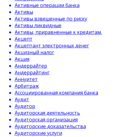
Активные операции банка
Активы
Активы взвешенные по риску
Активы ликвидные
Активы, приравненные к кредитам.
Акцепт
Акцептант электронных денег
Акцизный налог
Акция
Андеррайтер
Андеррайтинг
Аннуитет
Арбитраж
Ассоциированная компания банка
Аудит
Аудитор
Аудиторская деятельность
Аудиторская организация
Аудиторские доказательства
Аудиторские услуги