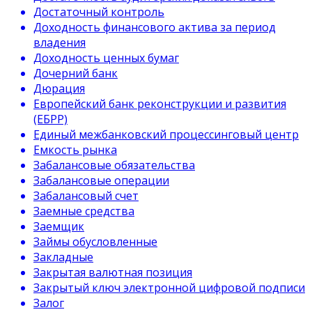
Достаточный контроль
Доходность финансового актива за период
владения
Доходность ценных бумаг
Дочерний банк
Дюрация
Европейский банк реконструкции и развития
(ЕБРР)
Единый межбанковский процессинговый центр
Емкость рынка
Забалансовые обязательства
Забалансовые операции
Забалансовый счет
Заемные средства
Заемщик
Займы обусловленные
Закладные
Закрытая валютная позиция
Закрытый ключ электронной цифровой подписи
Залог