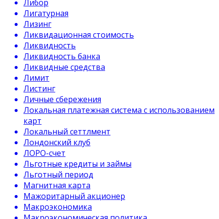
Либор
Лигатурная
Лизинг
Ликвидационная стоимость
Ликвидность
Ликвидность банка
Ликвидные средства
Лимит
Листинг
Личные сбережения
Локальная платежная система с использованием
карт
Локальный сеттлмент
Лондонский клуб
ЛОРО-счет
Льготные кредиты и займы
Льготный период
Магнитная карта
Мажоритарный акционер
Макроэкономика
Макроэкономическая политика