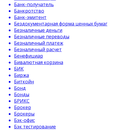
Банк-получатель
Банкротство
Банк-эмитент
Бездокументарная форма ценных бумаг
Безналичные деньги
Безналичные переводы
Безналичный платеж
Безналичный расчет
Бенефициар
Бивалютная корзина
БИК
Биржа
Биткойн
Бонд
Бонды
БРИКС
Брокер
Брокеры
Бэк-офис
Бэк тестирование