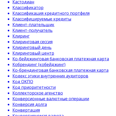
Кастодиан
Классификатор
Классификация кредитного портфеля
Классифицируемые кредиты
Клиент-плательщик
Клиент-получатель
Клиринг
Клиринговая сессия
Клиринговый день
Клиринговый центр
Ко-бейджинговая банковская платежная карта
Кобрендинг (кобейджинг)
Ко-брендинговая банковская платежная карта
Кодекс этики внутренних аудиторов
Код ОКПО
Код приоритетности
Коллекторское агенство
Конверсионные валютные операции
Конверсия долга
Конвертация
Конвертируемая валюта