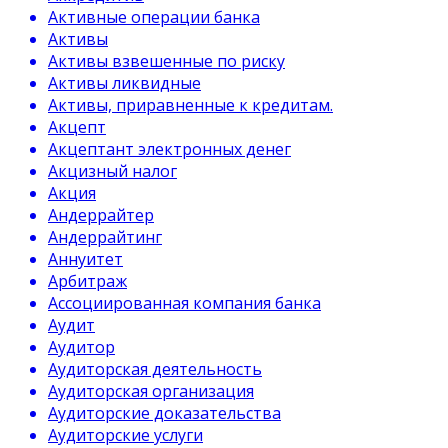
Активные операции банка
Активы
Активы взвешенные по риску
Активы ликвидные
Активы, приравненные к кредитам.
Акцепт
Акцептант электронных денег
Акцизный налог
Акция
Андеррайтер
Андеррайтинг
Аннуитет
Арбитраж
Ассоциированная компания банка
Аудит
Аудитор
Аудиторская деятельность
Аудиторская организация
Аудиторские доказательства
Аудиторские услуги