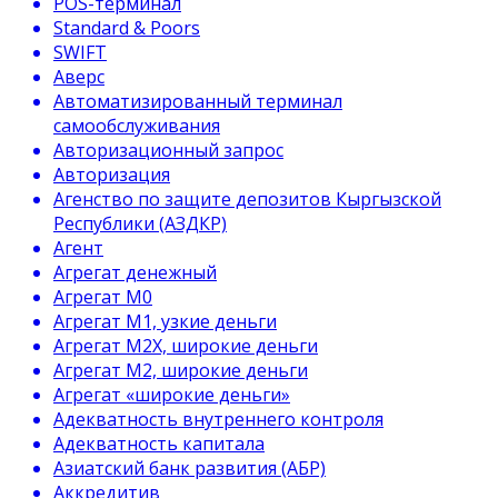
POS-терминал
Standard & Poors
SWIFT
Аверс
Автоматизированный терминал
самообслуживания
Авторизационный запрос
Авторизация
Агенство по защите депозитов Кыргызской
Республики (АЗДКР)
Агент
Агрегат денежный
Агрегат М0
Агрегат М1, узкие деньги
Агрегат М2Х, широкие деньги
Агрегат М2, широкие деньги
Агрегат «широкие деньги»
Адекватность внутреннего контроля
Адекватность капитала
Азиатский банк развития (АБР)
Аккредитив