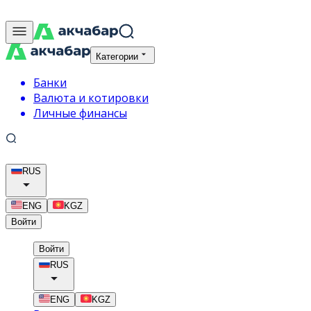
Категории
Банки
Валюта и котировки
Личные финансы
RUS
ENG
KGZ
Войти
Войти
RUS
ENG
KGZ