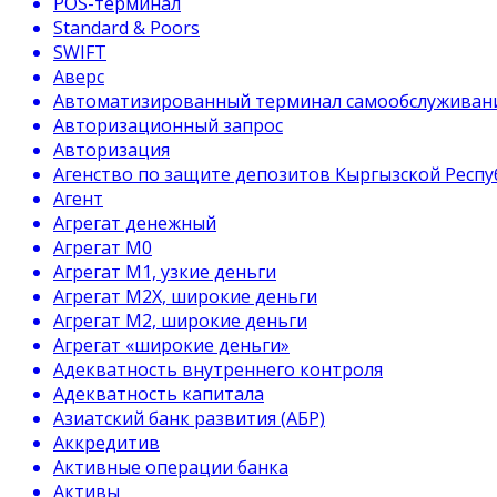
POS-терминал
Standard & Poors
SWIFT
Аверс
Автоматизированный терминал самообслуживан
Авторизационный запрос
Авторизация
Агенство по защите депозитов Кыргызской Респу
Агент
Агрегат денежный
Агрегат М0
Агрегат М1, узкие деньги
Агрегат М2Х, широкие деньги
Агрегат М2, широкие деньги
Агрегат «широкие деньги»
Адекватность внутреннего контроля
Адекватность капитала
Азиатский банк развития (АБР)
Аккредитив
Активные операции банка
Активы