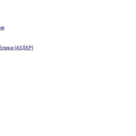
ия
блики (АЗДКР)