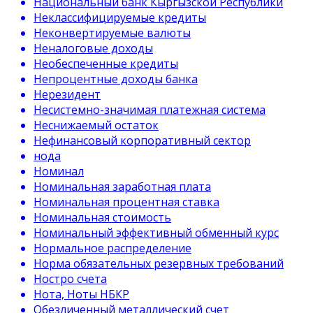
Национальный банк Кыргызской Республики
Неклассифицируемые кредиты
Неконвертируемые валюты
Неналоговые доходы
Необеспеченные кредиты
Непроцентные доходы банка
Нерезидент
Несистемно-значимая платежная система
Неснижаемый остаток
Нефинансовый корпоративный сектор
нода
Номинал
Номинальная заработная плата
Номинальная процентная ставка
Номинальная стоимость
Номинальный эффективный обменный курс
Нормальное распределение
Норма обязательных резервных требований
Ностро счета
Нота, Ноты НБКР
Обезличенный металлический счет