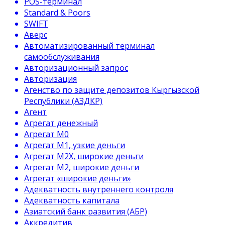
POS-терминал
Standard & Poors
SWIFT
Аверс
Автоматизированный терминал
самообслуживания
Авторизационный запрос
Авторизация
Агенство по защите депозитов Кыргызской
Республики (АЗДКР)
Агент
Агрегат денежный
Агрегат М0
Агрегат М1, узкие деньги
Агрегат М2Х, широкие деньги
Агрегат М2, широкие деньги
Агрегат «широкие деньги»
Адекватность внутреннего контроля
Адекватность капитала
Азиатский банк развития (АБР)
Аккредитив