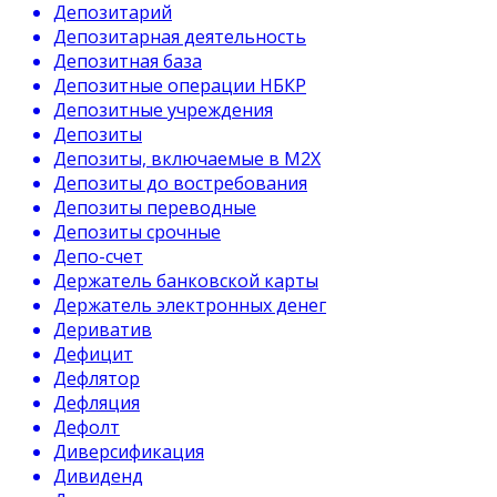
Депозитарий
Депозитарная деятельность
Депозитная база
Депозитные операции НБКР
Депозитные учреждения
Депозиты
Депозиты, включаемые в М2Х
Депозиты до востребования
Депозиты переводные
Депозиты срочные
Депо-счет
Держатель банковской карты
Держатель электронных денег
Дериватив
Дефицит
Дефлятор
Дефляция
Дефолт
Диверсификация
Дивиденд