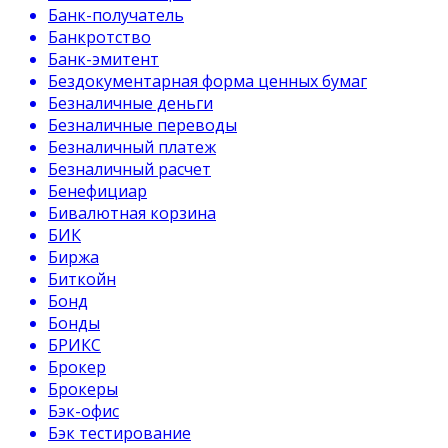
Банк-получатель
Банкротство
Банк-эмитент
Бездокументарная форма ценных бумаг
Безналичные деньги
Безналичные переводы
Безналичный платеж
Безналичный расчет
Бенефициар
Бивалютная корзина
БИК
Биржа
Биткойн
Бонд
Бонды
БРИКС
Брокер
Брокеры
Бэк-офис
Бэк тестирование