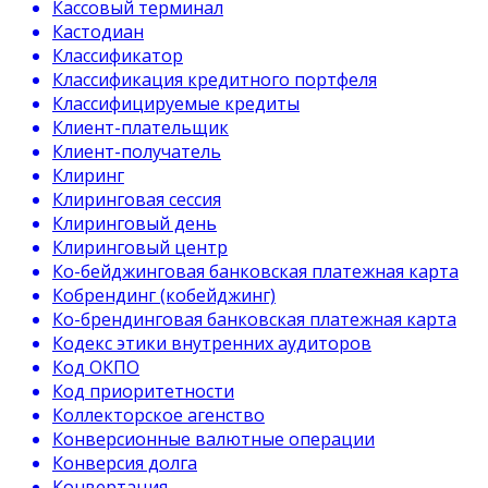
Кассовый терминал
Кастодиан
Классификатор
Классификация кредитного портфеля
Классифицируемые кредиты
Клиент-плательщик
Клиент-получатель
Клиринг
Клиринговая сессия
Клиринговый день
Клиринговый центр
Ко-бейджинговая банковская платежная карта
Кобрендинг (кобейджинг)
Ко-брендинговая банковская платежная карта
Кодекс этики внутренних аудиторов
Код ОКПО
Код приоритетности
Коллекторское агенство
Конверсионные валютные операции
Конверсия долга
Конвертация