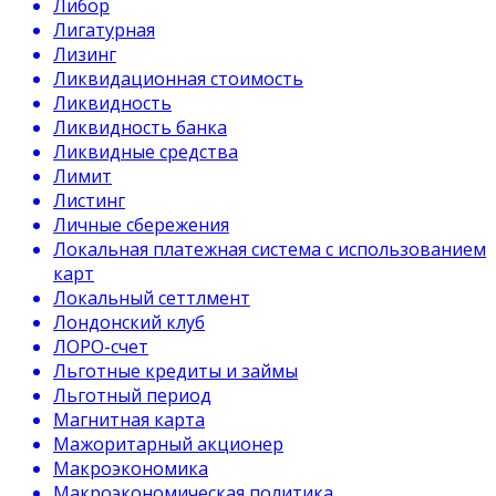
Либор
Лигатурная
Лизинг
Ликвидационная стоимость
Ликвидность
Ликвидность банка
Ликвидные средства
Лимит
Листинг
Личные сбережения
Локальная платежная система с использованием
карт
Локальный сеттлмент
Лондонский клуб
ЛОРО-счет
Льготные кредиты и займы
Льготный период
Магнитная карта
Мажоритарный акционер
Макроэкономика
Макроэкономическая политика