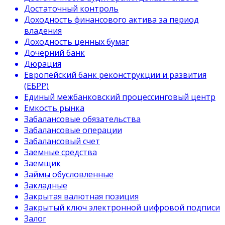
Достаточный контроль
Доходность финансового актива за период
владения
Доходность ценных бумаг
Дочерний банк
Дюрация
Европейский банк реконструкции и развития
(ЕБРР)
Единый межбанковский процессинговый центр
Емкость рынка
Забалансовые обязательства
Забалансовые операции
Забалансовый счет
Заемные средства
Заемщик
Займы обусловленные
Закладные
Закрытая валютная позиция
Закрытый ключ электронной цифровой подписи
Залог