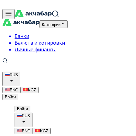
Категории
Банки
Валюта и котировки
Личные финансы
RUS
ENG
KGZ
Войти
Войти
RUS
ENG
KGZ