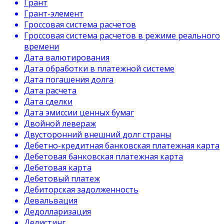
Грант
Грант-элемент
Гроссовая система расчетов
Гроссовая система расчетов в режиме реального
времени
Дата валютирования
Дата обработки в платежной системе
Дата погашения долга
Дата расчета
Дата сделки
Дата эмиссии ценных бумаг
Двойной левераж
Двусторонний внешний долг страны
Дебетно-кредитная банковская платежная карта
Дебетовая банковская платежная карта
Дебетовая карта
Дебетовый платеж
Дебиторская задолженность
Девальвация
Дедолларизация
Делистинг