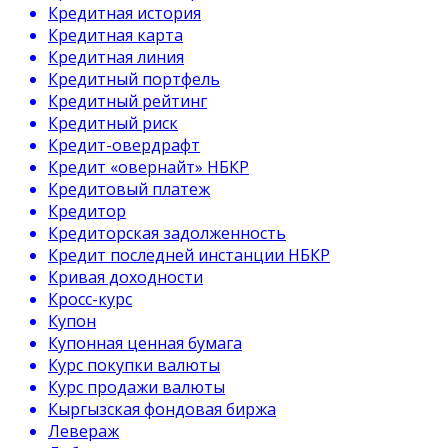
Кредитная история
Кредитная карта
Кредитная линия
Кредитный портфель
Кредитный рейтинг
Кредитный риск
Кредит-овердрафт
Кредит «овернайт» НБКР
Кредитовый платеж
Кредитор
Кредиторская задолженность
Кредит последней инстанции НБКР
Кривая доходности
Кросс-курс
Купон
Купонная ценная бумага
Курс покупки валюты
Курс продажи валюты
Кыргызская фондовая биржа
Левераж