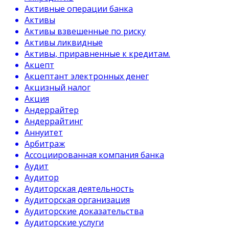
Активные операции банка
Активы
Активы взвешенные по риску
Активы ликвидные
Активы, приравненные к кредитам.
Акцепт
Акцептант электронных денег
Акцизный налог
Акция
Андеррайтер
Андеррайтинг
Аннуитет
Арбитраж
Ассоциированная компания банка
Аудит
Аудитор
Аудиторская деятельность
Аудиторская организация
Аудиторские доказательства
Аудиторские услуги