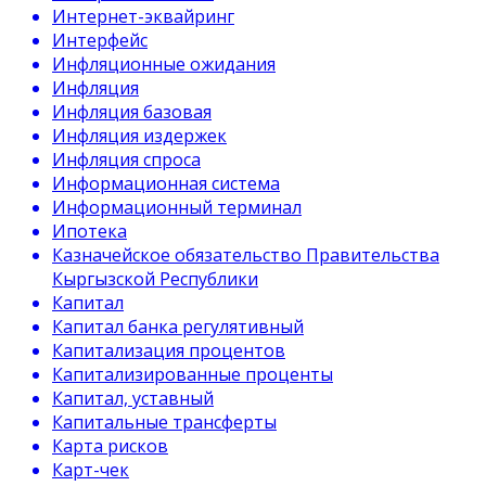
Интернет-эквайринг
Интерфейс
Инфляционные ожидания
Инфляция
Инфляция базовая
Инфляция издержек
Инфляция спроса
Информационная система
Информационный терминал
Ипотека
Казначейское обязательство Правительства
Кыргызской Республики
Капитал
Капитал банка регулятивный
Капитализация процентов
Капитализированные проценты
Капитал, уставный
Капитальные трансферты
Карта рисков
Карт-чек