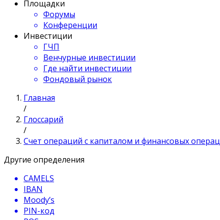
Площадки
Форумы
Конференции
Инвестиции
ГЧП
Венчурные инвестиции
Где найти инвестиции
Фондовый рынок
Главная
/
Глоссарий
/
Счет операций с капиталом и финансовых опера
Другие определения
CAMELS
IBAN
Moody’s
PIN-код