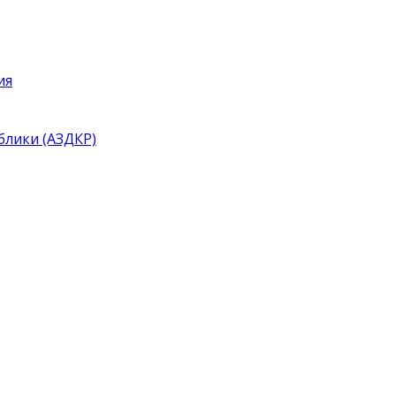
ия
блики (АЗДКР)