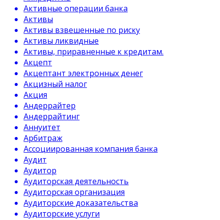
Активные операции банка
Активы
Активы взвешенные по риску
Активы ликвидные
Активы, приравненные к кредитам.
Акцепт
Акцептант электронных денег
Акцизный налог
Акция
Андеррайтер
Андеррайтинг
Аннуитет
Арбитраж
Ассоциированная компания банка
Аудит
Аудитор
Аудиторская деятельность
Аудиторская организация
Аудиторские доказательства
Аудиторские услуги