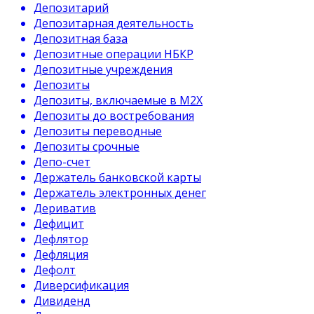
Депозитарий
Депозитарная деятельность
Депозитная база
Депозитные операции НБКР
Депозитные учреждения
Депозиты
Депозиты, включаемые в М2Х
Депозиты до востребования
Депозиты переводные
Депозиты срочные
Депо-счет
Держатель банковской карты
Держатель электронных денег
Дериватив
Дефицит
Дефлятор
Дефляция
Дефолт
Диверсификация
Дивиденд