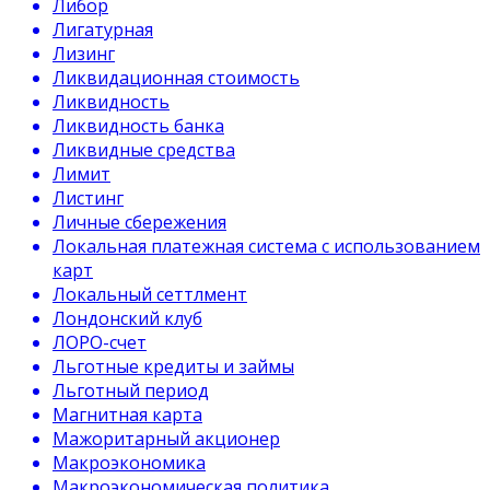
Либор
Лигатурная
Лизинг
Ликвидационная стоимость
Ликвидность
Ликвидность банка
Ликвидные средства
Лимит
Листинг
Личные сбережения
Локальная платежная система с использованием
карт
Локальный сеттлмент
Лондонский клуб
ЛОРО-счет
Льготные кредиты и займы
Льготный период
Магнитная карта
Мажоритарный акционер
Макроэкономика
Макроэкономическая политика