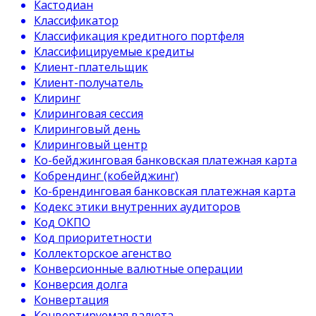
Кастодиан
Классификатор
Классификация кредитного портфеля
Классифицируемые кредиты
Клиент-плательщик
Клиент-получатель
Клиринг
Клиринговая сессия
Клиринговый день
Клиринговый центр
Ко-бейджинговая банковская платежная карта
Кобрендинг (кобейджинг)
Ко-брендинговая банковская платежная карта
Кодекс этики внутренних аудиторов
Код ОКПО
Код приоритетности
Коллекторское агенство
Конверсионные валютные операции
Конверсия долга
Конвертация
Конвертируемая валюта