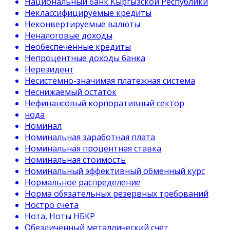
Национальный банк Кыргызской Республики
Неклассифицируемые кредиты
Неконвертируемые валюты
Неналоговые доходы
Необеспеченные кредиты
Непроцентные доходы банка
Нерезидент
Несистемно-значимая платежная система
Неснижаемый остаток
Нефинансовый корпоративный сектор
нода
Номинал
Номинальная заработная плата
Номинальная процентная ставка
Номинальная стоимость
Номинальный эффективный обменный курс
Нормальное распределение
Норма обязательных резервных требований
Ностро счета
Нота, Ноты НБКР
Обезличенный металлический счет