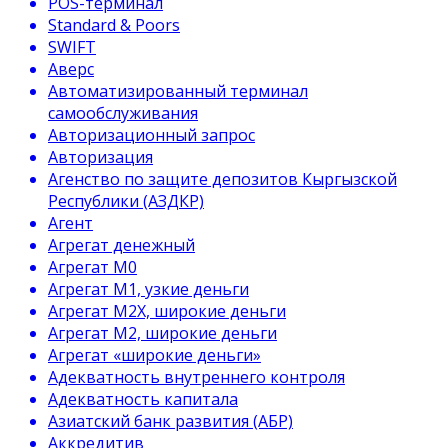
POS-терминал
Standard & Poors
SWIFT
Аверс
Автоматизированный терминал
самообслуживания
Авторизационный запрос
Авторизация
Агенство по защите депозитов Кыргызской
Республики (АЗДКР)
Агент
Агрегат денежный
Агрегат М0
Агрегат М1, узкие деньги
Агрегат М2Х, широкие деньги
Агрегат М2, широкие деньги
Агрегат «широкие деньги»
Адекватность внутреннего контроля
Адекватность капитала
Азиатский банк развития (АБР)
Аккредитив