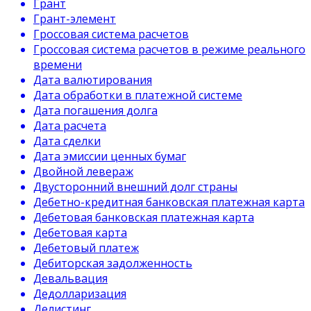
Грант
Грант-элемент
Гроссовая система расчетов
Гроссовая система расчетов в режиме реального
времени
Дата валютирования
Дата обработки в платежной системе
Дата погашения долга
Дата расчета
Дата сделки
Дата эмиссии ценных бумаг
Двойной левераж
Двусторонний внешний долг страны
Дебетно-кредитная банковская платежная карта
Дебетовая банковская платежная карта
Дебетовая карта
Дебетовый платеж
Дебиторская задолженность
Девальвация
Дедолларизация
Делистинг