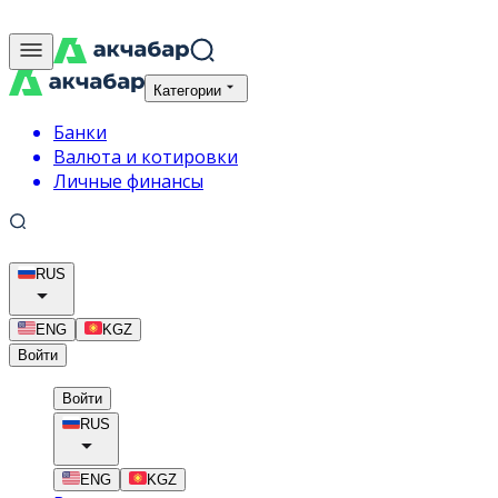
Категории
Банки
Валюта и котировки
Личные финансы
RUS
ENG
KGZ
Войти
Войти
RUS
ENG
KGZ