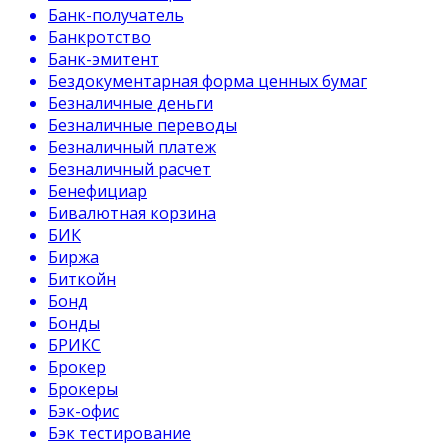
Банк-получатель
Банкротство
Банк-эмитент
Бездокументарная форма ценных бумаг
Безналичные деньги
Безналичные переводы
Безналичный платеж
Безналичный расчет
Бенефициар
Бивалютная корзина
БИК
Биржа
Биткойн
Бонд
Бонды
БРИКС
Брокер
Брокеры
Бэк-офис
Бэк тестирование