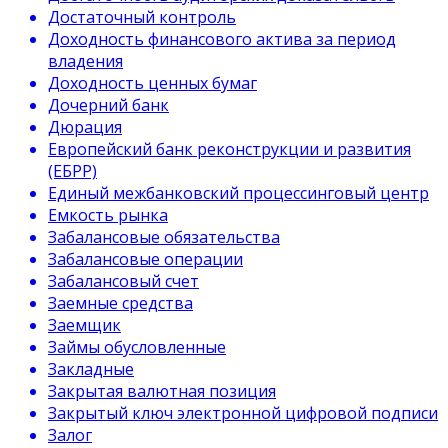
Достаточный контроль
Доходность финансового актива за период
владения
Доходность ценных бумаг
Дочерний банк
Дюрация
Европейский банк реконструкции и развития
(ЕБРР)
Единый межбанковский процессинговый центр
Емкость рынка
Забалансовые обязательства
Забалансовые операции
Забалансовый счет
Заемные средства
Заемщик
Займы обусловленные
Закладные
Закрытая валютная позиция
Закрытый ключ электронной цифровой подписи
Залог