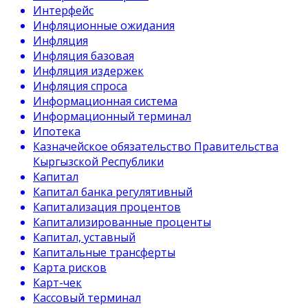
Интерфейс
Инфляционные ожидания
Инфляция
Инфляция базовая
Инфляция издержек
Инфляция спроса
Информационная система
Информационный терминал
Ипотека
Казначейское обязательство Правительства
Кыргызской Республики
Капитал
Капитал банка регулятивный
Капитализация процентов
Капитализированные проценты
Капитал, уставный
Капитальные трансферты
Карта рисков
Карт-чек
Кассовый терминал