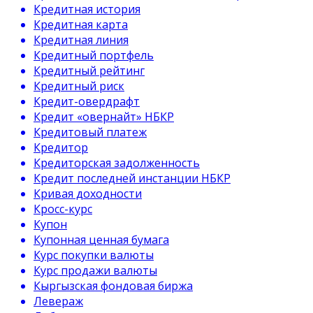
Кредитная история
Кредитная карта
Кредитная линия
Кредитный портфель
Кредитный рейтинг
Кредитный риск
Кредит-овердрафт
Кредит «овернайт» НБКР
Кредитовый платеж
Кредитор
Кредиторская задолженность
Кредит последней инстанции НБКР
Кривая доходности
Кросс-курс
Купон
Купонная ценная бумага
Курс покупки валюты
Курс продажи валюты
Кыргызская фондовая биржа
Левераж