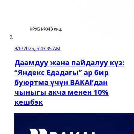
9/6/2025, 5:43:35 AM
Даамдуу жана пайдалуу күз:
“Яндекс Едадагы” ар бир
буюртма үчүн BAKAI’дан
чыныгы акча менен 10%
кешбэк