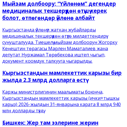
Мыйзам долбоору: “Үйлөнөм” дегендер
медициналык текшерүүдөн өтүшү керек
болот, өтпөгөндөр үйлөнө албайт
Кыргызстанда үйлөнүп жаткан жубайларды
медициналык текшерүүдөн өтүүгө милдеттендирүү
сунушталууда. Тиешелүү мыйзам долбоорун Жогорку
Кеңештин төрагасы Марлен Маматалиев жана
депутат Нуржамал Төрөбекова иштеп чыгып,
документ коомдук талкууга чыгарылды.
Кыргызстандын мамлекеттик карызы бир
жылда 2.3 млрд долларга өстү
Каржы министрлигинин маалыматы боюнча,
Кыргызстандын мамлекеттик карызы (ички+тышкы
карыз) 2026-жылдын 31-январына карата 8 млрд 940
млн долларды түздү.
Бишкек: Жер там ээлерине жерин