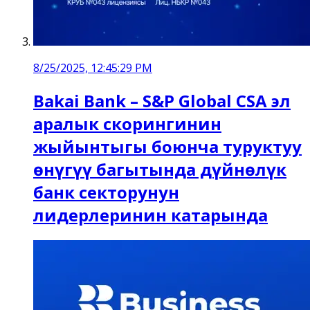
8/25/2025, 12:45:29 PM
Bakai Bank – S&P Global CSA эл
аралык скорингинин
жыйынтыгы боюнча туруктуу
өнүгүү багытында дүйнөлүк
банк секторунун
лидерлеринин катарында