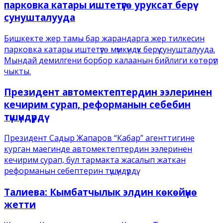
парковка катары иштетүүгө уруксат берүү
сунушталууда
Бишкекте жер тамы бар жарандарга жер тилкесин
парковка катары иштетүүгө мүмкүндүк берүү сунушталууда.
Мындай демилгени борбор калаанын бийлиги көтөрүп
чыкты.
Президент автомектептердин ээлеринен
кечирим сурап, реформанын себебин
түшүндүрдү
Президент Садыр Жапаров “Кабар” агенттигине
курган маегинде автомектептердин ээлеринен
кечирим сурап, бул тармакта жасалып жаткан
реформанын себептерин түшүндүрдү.
Талиева: Кымбатчылык элдин көкөйүнө
жетти