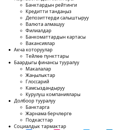
Банктардын рейтинги
Кредитти тандаңыз
Депозиттерди салыштыруу
Валюта алмашуу
Филиалдар
Банкоматтардын картасы
Вакансиялар
Акча которуулар
Тейлөө пункттары
Баардыгы финансы тууралуу
Макалалар
Жаңылыктар
Глоссарий
Камсыздандыруу
Курулуш компаниялары
Долбоор тууралуу
Банктарга
Жарнама берүүчүлөргө
Подкасттар
Социалдык тармактар