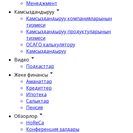
Менеджмент
Камсыздандыруу
Камсыздандыруу компанияларынын
тизмеси
Камсыздандыруу продуктуларынын
тизмеси
ОСАГО калькулятору
Камсыздандыруу
Видео
Подкасттар
Жеке финансы
Аманаттар
Кредиттер
Ипотека
Салыктар
Пенсия
Обзорлор
HoReCa
Конференция залдары