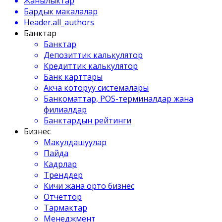
Жанылыктар
Бардык макалалар
Header.all_authors
Банктар
Банктар
Депозиттик калькулятор
Кредиттик калькулятор
Банк карттары
Акча которуу системалары
Банкоматтар, POS-терминалдар жана
филиалдар
Банктардын рейтинги
Бизнес
Макулдашуулар
Пайда
Кадрлар
Тренддер
Кичи жана орто бизнес
Отчеттор
Тармактар
Менеджмент