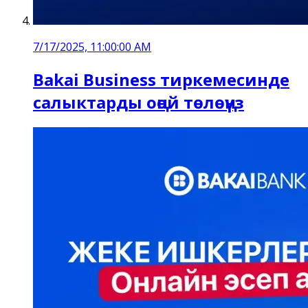
7/17/2025, 11:00:00 AM
Bakai Business тиркемесинде
салыктарды оңой төлөңүз