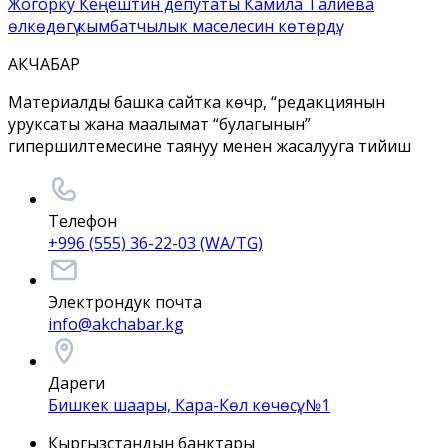
Жогорку Кеңештин депутаты Камила Талиева
өлкөдөгү кымбатчылык маселесин көтөрдү.
АКЧАБАР
Материалды башка сайтка көчүрүү, “редакциянын
уруксаты жана маалымат “булагынын”
гипершилтемесине таянуу менен жасалууга тийиш
Телефон
+996 (555) 36-22-03 (WA/TG)
Электрондук почта
info@akchabar.kg
Дареги
Бишкек шаары, Кара-Көл көчөсү, №1
Кыргызстандын банктары