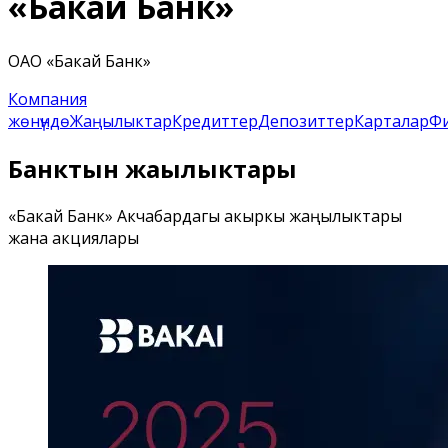
«Бакай Банк»
ОАО «Бакай Банк»
Компания
жөнүндө
Жаңылыктар
Кредиттер
Депозиттер
Карталар
Ф
Банктын жаңылыктары
«Бакай Банк» Акчабардагы акыркы жаңылыктары
жана акциялары