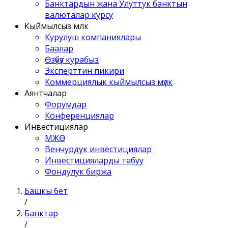
Банктардын жана Улуттук банктын
валюталар курсу
Кыймылсыз мүлк
Курулуш компаниялары
Баалар
Өзүбүз курабыз
Эксперттин пикири
Коммерциялык кыймылсыз мүлк
Аянтчалар
Форумдар
Конференциялар
Инвестициялар
МЖӨ
Венчурдук инвестициялар
Инвестицияларды табуу
Фондулук биржа
Башкы бет
/
Банктар
/