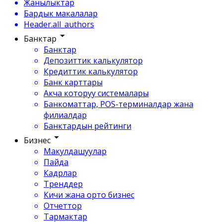
Жанылыктар
Бардык макалалар
Header.all_authors
Банктар
Банктар
Депозиттик калькулятор
Кредиттик калькулятор
Банк карттары
Акча которуу системалары
Банкоматтар, POS-терминалдар жана
филиалдар
Банктардын рейтинги
Бизнес
Макулдашуулар
Пайда
Кадрлар
Тренддер
Кичи жана орто бизнес
Отчеттор
Тармактар