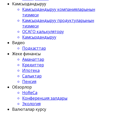
Камсыздандыруу
Камсыздандыруу компанияларынын
тизмеси
Камсыздандыруу продуктуларынын
тизмеси
ОСАГО калькулятору
Камсыздандыруу
Видео
Подкасттар
Жеке финансы
Аманаттар
Кредиттер
Ипотека
Салыктар
Пенсия
Обзорлор
HoReCa
Конференция залдары
Экология
Валюталар курсу