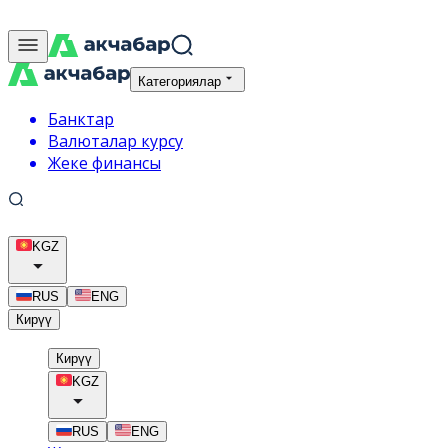
Категориялар
Банктар
Валюталар курсу
Жеке финансы
KGZ
RUS
ENG
Кирүү
Кирүү
KGZ
RUS
ENG