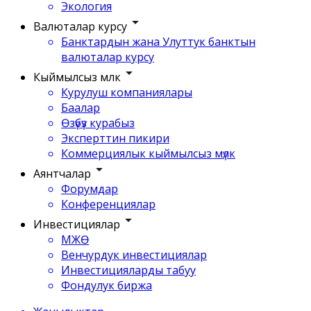
Экология
Валюталар курсу
Банктардын жана Улуттук банктын
валюталар курсу
Кыймылсыз мүлк
Курулуш компаниялары
Баалар
Өзүбүз курабыз
Эксперттин пикири
Коммерциялык кыймылсыз мүлк
Аянтчалар
Форумдар
Конференциялар
Инвестициялар
МЖӨ
Венчурдук инвестициялар
Инвестицияларды табуу
Фондулук биржа