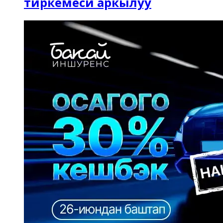
тиркемеси аркылуу