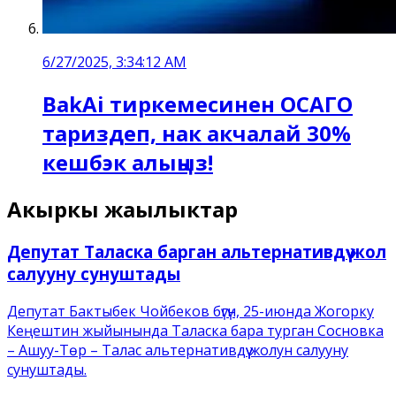
6/27/2025, 3:34:12 AM
BakAi тиркемесинен ОСАГО
тариздеп, нак акчалай 30%
кешбэк алыңыз!
Акыркы жаңылыктар
Депутат Таласка барган альтернативдүү жол
салууну сунуштады
Депутат Бактыбек Чойбеков бүгүн, 25-июнда Жогорку
Кеңештин жыйынында Таласка бара турган Сосновка
– Ашуу-Төр – Талас альтернативдүү жолун салууну
сунуштады.