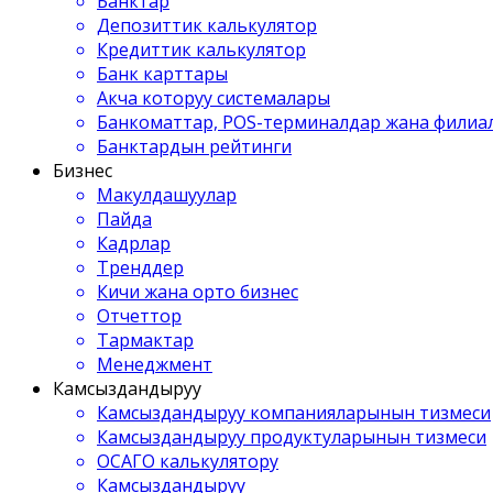
Банктар
Депозиттик калькулятор
Кредиттик калькулятор
Банк карттары
Акча которуу системалары
Банкоматтар, POS-терминалдар жана филиа
Банктардын рейтинги
Бизнес
Макулдашуулар
Пайда
Кадрлар
Тренддер
Кичи жана орто бизнес
Отчеттор
Тармактар
Менеджмент
Камсыздандыруу
Камсыздандыруу компанияларынын тизмеси
Камсыздандыруу продуктуларынын тизмеси
ОСАГО калькулятору
Камсыздандыруу