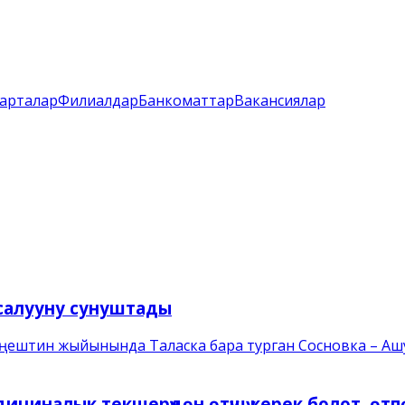
арталар
Филиалдар
Банкоматтар
Вакансиялар
 салууну сунуштады
еңештин жыйынында Таласка бара турган Сосновка – Ашуу
циналык текшерүүдөн өтүшү керек болот, өтп