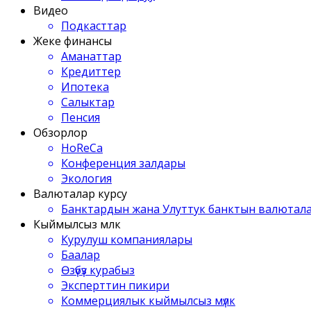
Видео
Подкасттар
Жеке финансы
Аманаттар
Кредиттер
Ипотека
Салыктар
Пенсия
Обзорлор
HoReCa
Конференция залдары
Экология
Валюталар курсу
Банктардын жана Улуттук банктын валютала
Кыймылсыз мүлк
Курулуш компаниялары
Баалар
Өзүбүз курабыз
Эксперттин пикири
Коммерциялык кыймылсыз мүлк