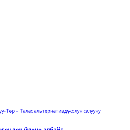
-Төр – Талас альтернативдүү жолун салууну
өгөндөр үйлөнө албайт