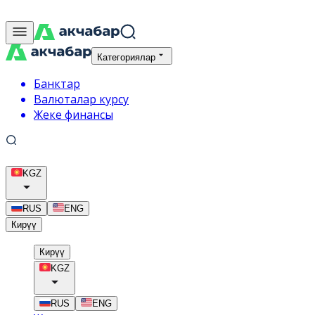
Категориялар
Банктар
Валюталар курсу
Жеке финансы
KGZ
RUS
ENG
Кирүү
Кирүү
KGZ
RUS
ENG