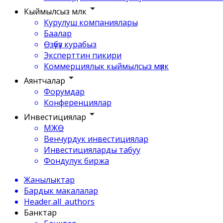
Кыймылсыз мүлк
Курулуш компаниялары
Баалар
Өзүбүз курабыз
Эксперттин пикири
Коммерциялык кыймылсыз мүлк
Аянтчалар
Форумдар
Конференциялар
Инвестициялар
МЖӨ
Венчурдук инвестициялар
Инвестицияларды табуу
Фондулук биржа
Жанылыктар
Бардык макалалар
Header.all_authors
Банктар