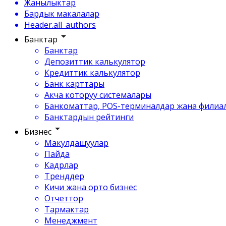
Жанылыктар
Бардык макалалар
Header.all_authors
Банктар
Банктар
Депозиттик калькулятор
Кредиттик калькулятор
Банк карттары
Акча которуу системалары
Банкоматтар, POS-терминалдар жана филиа
Банктардын рейтинги
Бизнес
Макулдашуулар
Пайда
Кадрлар
Тренддер
Кичи жана орто бизнес
Отчеттор
Тармактар
Менеджмент