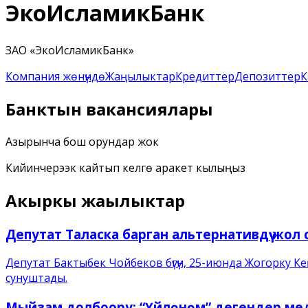
ЭкоИсламикБанк
ЗАО «ЭкоИсламикБанк»
Компания жөнүндө
Жаңылыктар
Кредиттер
Депозиттер
К
Банктын вакансиялары
Азырынча бош орундар жок
Кийинчерээк кайтып келүүгө аракет кылыңыз
Акыркы жаңылыктар
Депутат Таласка барган альтернативдүү жол
Депутат Бактыбек Чойбеков бүгүн, 25-июнда Жогорку К
сунуштады.
Мыйзам долбоору: “Үйлөнөм” дегендер меди