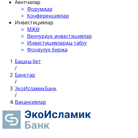
Аянтчалар
Форумдар
Конференциялар
Инвестициялар
МЖӨ
Венчурдук инвестициялар
Инвестицияларды табуу
Фондулук биржа
Башкы бет
/
Банктар
/
ЭкоИсламикБанк
/
Вакансиялар