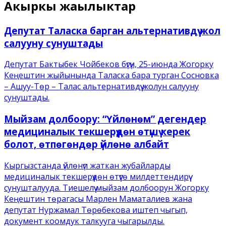
Акыркы жаңылыктар
Депутат Таласка барган альтернативдүү жол
салууну сунуштады
Депутат Бактыбек Чойбеков бүгүн, 25-июнда Жогорку
Кеңештин жыйынында Таласка бара турган Сосновка
– Ашуу-Төр – Талас альтернативдүү жолун салууну
сунуштады.
Мыйзам долбоору: “Үйлөнөм” дегендер
медициналык текшерүүдөн өтүшү керек
болот, өтпөгөндөр үйлөнө албайт
Кыргызстанда үйлөнүп жаткан жубайларды
медициналык текшерүүдөн өтүүгө милдеттендирүү
сунушталууда. Тиешелүү мыйзам долбоорун Жогорку
Кеңештин төрагасы Марлен Маматалиев жана
депутат Нуржамал Төрөбекова иштеп чыгып,
документ коомдук талкууга чыгарылды.