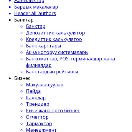
Жанылыктар
Бардык макалалар
Header.all_authors
Банктар
Банктар
Депозиттик калькулятор
Кредиттик калькулятор
Банк карттары
Акча которуу системалары
Банкоматтар, POS-терминалдар жана
филиалдар
Банктардын рейтинги
Бизнес
Макулдашуулар
Пайда
Кадрлар
Тренддер
Кичи жана орто бизнес
Отчеттор
Тармактар
Менеджмент