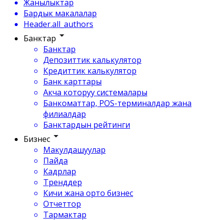
Жанылыктар
Бардык макалалар
Header.all_authors
Банктар
Банктар
Депозиттик калькулятор
Кредиттик калькулятор
Банк карттары
Акча которуу системалары
Банкоматтар, POS-терминалдар жана
филиалдар
Банктардын рейтинги
Бизнес
Макулдашуулар
Пайда
Кадрлар
Тренддер
Кичи жана орто бизнес
Отчеттор
Тармактар