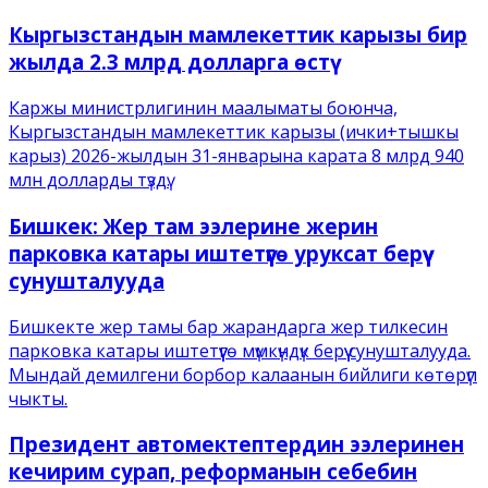
Кыргызстандын мамлекеттик карызы бир
жылда 2.3 млрд долларга өстү
Каржы министрлигинин маалыматы боюнча,
Кыргызстандын мамлекеттик карызы (ички+тышкы
карыз) 2026-жылдын 31-январына карата 8 млрд 940
млн долларды түздү.
Бишкек: Жер там ээлерине жерин
парковка катары иштетүүгө уруксат берүү
сунушталууда
Бишкекте жер тамы бар жарандарга жер тилкесин
парковка катары иштетүүгө мүмкүндүк берүү сунушталууда.
Мындай демилгени борбор калаанын бийлиги көтөрүп
чыкты.
Президент автомектептердин ээлеринен
кечирим сурап, реформанын себебин