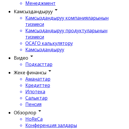
Менеджмент
Камсыздандыруу
Камсыздандыруу компанияларынын
тизмеси
Камсыздандыруу продуктуларынын
тизмеси
ОСАГО калькулятору
Камсыздандыруу
Видео
Подкасттар
Жеке финансы
Аманаттар
Кредиттер
Ипотека
Салыктар
Пенсия
Обзорлор
HoReCa
Конференция залдары