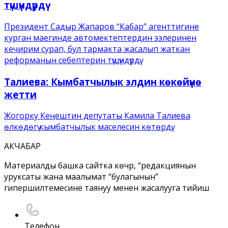
түшүндүрдү
Президент Садыр Жапаров “Кабар” агенттигине
курган маегинде автомектептердин ээлеринен
кечирим сурап, бул тармакта жасалып жаткан
реформанын себептерин түшүндүрдү.
Талиева: Кымбатчылык элдин көкөйүнө
жетти
Жогорку Кеңештин депутаты Камила Талиева
өлкөдөгү кымбатчылык маселесин көтөрдү.
АКЧАБАР
Материалды башка сайтка көчүрүү, “редакциянын
уруксаты жана маалымат “булагынын”
гипершилтемесине таянуу менен жасалууга тийиш
Телефон