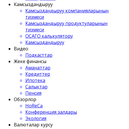
Камсыздандыруу
Камсыздандыруу компанияларынын
тизмеси
Камсыздандыруу продуктуларынын
тизмеси
ОСАГО калькулятору
Камсыздандыруу
Видео
Подкасттар
Жеке финансы
Аманаттар
Кредиттер
Ипотека
Салыктар
Пенсия
Обзорлор
HoReCa
Конференция залдары
Экология
Валюталар курсу