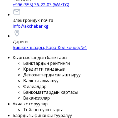
+996 (555) 36-22-03 (WA/TG)
Электрондук почта
info@akchabar.kg
Дареги
Бишкек шаары, Кара-Көл көчөсү, №1
Кыргызстандын банктары
Банктардын рейтинги
Кредитти тандаңыз
Депозиттерди салыштыруу
Валюта алмашуу
Филиалдар
Банкоматтардын картасы
Вакансиялар
Акча которуулар
Тейлөө пункттары
Баардыгы финансы тууралуу