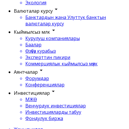
Экология
Валюталар курсу
Банктардын жана Улуттук банктын
валюталар курсу
Кыймылсыз мүлк
Курулуш компаниялары
Баалар
Өзүбүз курабыз
Эксперттин пикири
Коммерциялык кыймылсыз мүлк
Аянтчалар
Форумдар
Конференциялар
Инвестициялар
МЖӨ
Венчурдук инвестициялар
Инвестицияларды табуу
Фондулук биржа