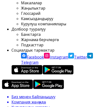
Макалалар
Жаңылыктар
Глоссарий
Камсыздандыруу
Курулуш компаниялары
Долбоор тууралуу
Банктарга
Жарнама берүүчүлөргө
Подкасттар
Социалдык тармактар
Facebook
Instagram
Twitter
Telegram
Биз менен байланышуу
Компания жөнүндө