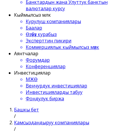
Банктардын жана Улуттук банктын
валюталар курсу
Кыймылсыз мүлк
Курулуш компаниялары
Баалар
Өзүбүз курабыз
Эксперттин пикири
Коммерциялык кыймылсыз мүлк
Аянтчалар
Форумдар
Конференциялар
Инвестициялар
МЖӨ
Венчурдук инвестициялар
Инвестицияларды табуу
Фондулук биржа
Башкы бет
/
Камсыздандыруу компаниялары
/