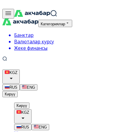
Категориялар
Банктар
Валюталар курсу
Жеке финансы
KGZ
RUS
ENG
Кирүү
Кирүү
KGZ
RUS
ENG