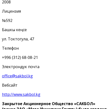
2008
Лицензия
№592
Башкы кеңсе
ул. Токтогула, 47
Телефон
+996 (312) 68-08-21
Электрондук почта
office@sakbol.kg
Вебсайт
http://www.sakbol.kg
Закрытое Акционерное Общество «САКБОЛ»
(ранее ЗАО «Мега Иншуренс Групп») было создано