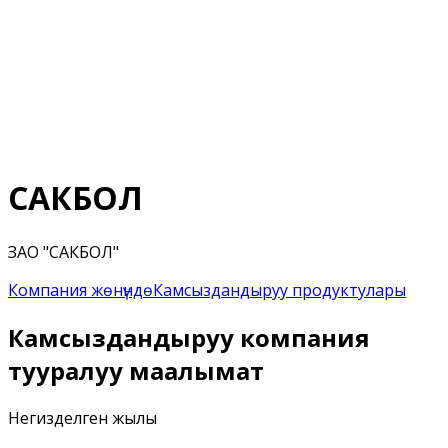
САКБОЛ
ЗАО "САКБОЛ"
Компания жөнүндө
Камсыздандыруу продуктулары
Камсыздандыруу компания
тууралуу маалымат
Негизделген жылы