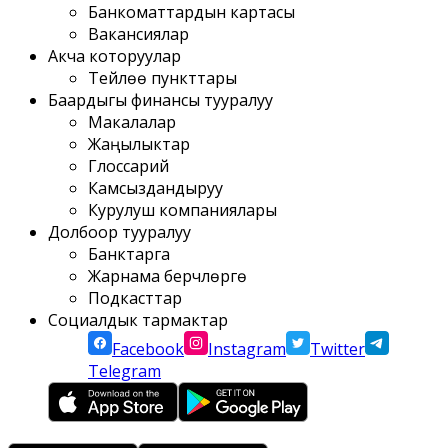
Банкоматтардын картасы
Вакансиялар
Акча которуулар
Тейлөө пункттары
Баардыгы финансы тууралуу
Макалалар
Жаңылыктар
Глоссарий
Камсыздандыруу
Курулуш компаниялары
Долбоор тууралуу
Банктарга
Жарнама берүүчүлөргө
Подкасттар
Социалдык тармактар
Facebook
Instagram
Twitter
Telegram