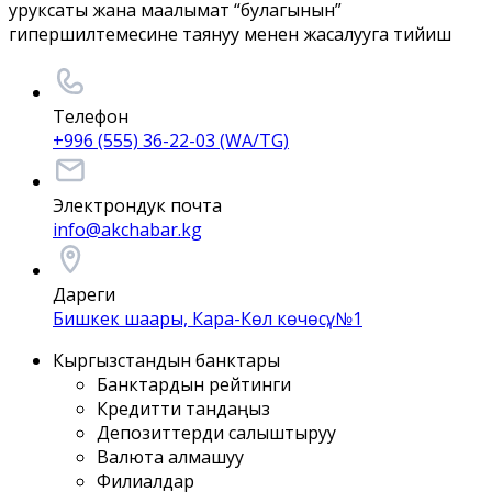
уруксаты жана маалымат “булагынын”
гипершилтемесине таянуу менен жасалууга тийиш
Телефон
+996 (555) 36-22-03 (WA/TG)
Электрондук почта
info@akchabar.kg
Дареги
Бишкек шаары, Кара-Көл көчөсү, №1
Кыргызстандын банктары
Банктардын рейтинги
Кредитти тандаңыз
Депозиттерди салыштыруу
Валюта алмашуу
Филиалдар