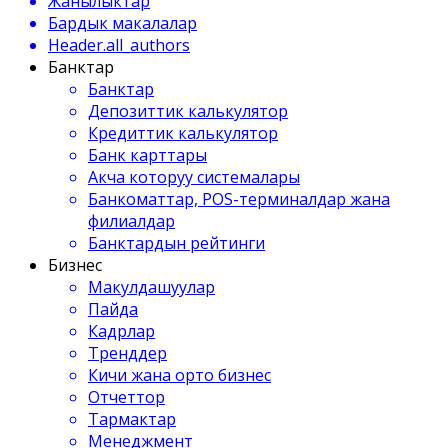
Жанылыктар
Бардык макалалар
Header.all_authors
Банктар
Банктар
Депозиттик калькулятор
Кредиттик калькулятор
Банк карттары
Акча которуу системалары
Банкоматтар, POS-терминалдар жана
филиалдар
Банктардын рейтинги
Бизнес
Макулдашуулар
Пайда
Кадрлар
Тренддер
Кичи жана орто бизнес
Отчеттор
Тармактар
Менеджмент