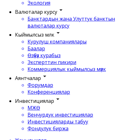
Экология
Валюталар курсу
Банктардын жана Улуттук банктын
валюталар курсу
Кыймылсыз мүлк
Курулуш компаниялары
Баалар
Өзүбүз курабыз
Эксперттин пикири
Коммерциялык кыймылсыз мүлк
Аянтчалар
Форумдар
Конференциялар
Инвестициялар
МЖӨ
Венчурдук инвестициялар
Инвестицияларды табуу
Фондулук биржа