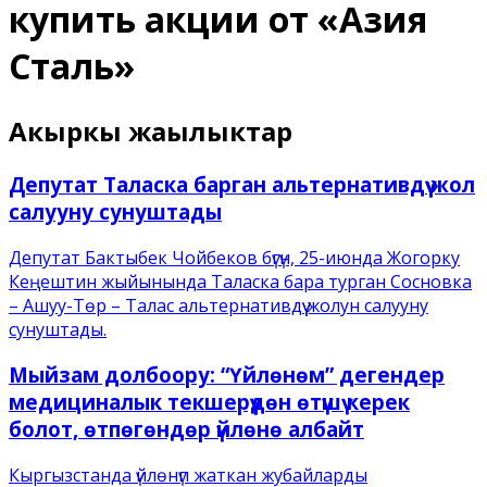
купить акции от «Азия
Сталь»
Акыркы жаңылыктар
Депутат Таласка барган альтернативдүү жол
салууну сунуштады
Депутат Бактыбек Чойбеков бүгүн, 25-июнда Жогорку
Кеңештин жыйынында Таласка бара турган Сосновка
– Ашуу-Төр – Талас альтернативдүү жолун салууну
сунуштады.
Мыйзам долбоору: “Үйлөнөм” дегендер
медициналык текшерүүдөн өтүшү керек
болот, өтпөгөндөр үйлөнө албайт
Кыргызстанда үйлөнүп жаткан жубайларды