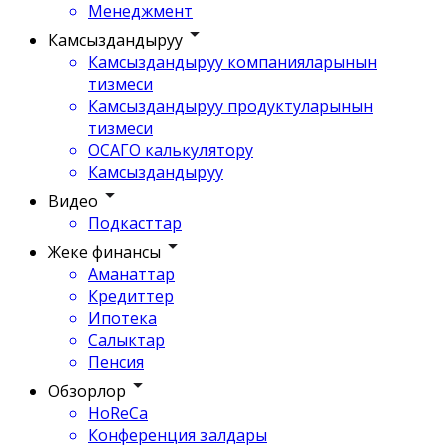
Менеджмент
Камсыздандыруу
Камсыздандыруу компанияларынын
тизмеси
Камсыздандыруу продуктуларынын
тизмеси
ОСАГО калькулятору
Камсыздандыруу
Видео
Подкасттар
Жеке финансы
Аманаттар
Кредиттер
Ипотека
Салыктар
Пенсия
Обзорлор
HoReCa
Конференция залдары