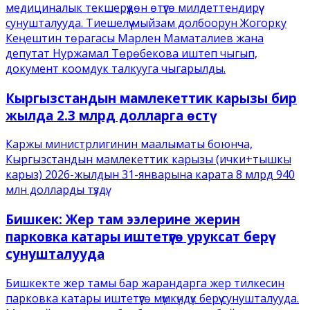
медициналык текшерүүдөн өтүүгө милдеттендирүү
сунушталууда. Тиешелүү мыйзам долбоорун Жогорку
Кеңештин төрагасы Марлен Маматалиев жана
депутат Нуржамал Төрөбекова иштеп чыгып,
документ коомдук талкууга чыгарылды.
Кыргызстандын мамлекеттик карызы бир
жылда 2.3 млрд долларга өстү
Каржы министрлигинин маалыматы боюнча,
Кыргызстандын мамлекеттик карызы (ички+тышкы
карыз) 2026-жылдын 31-январына карата 8 млрд 940
млн долларды түздү.
Бишкек: Жер там ээлерине жерин
парковка катары иштетүүгө уруксат берүү
сунушталууда
Бишкекте жер тамы бар жарандарга жер тилкесин
парковка катары иштетүүгө мүмкүндүк берүү сунушталууда.