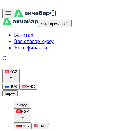
Категориялар
Банктар
Валюталар курсу
Жеке финансы
KGZ
RUS
ENG
Кирүү
Кирүү
KGZ
RUS
ENG