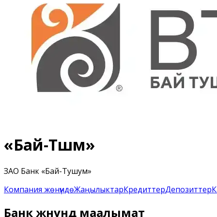
«Бай-Түшүм»
ЗАО Банк «Бай-Тушум»
Компания жөнүндө
Жаңылыктар
Кредиттер
Депозиттер
К
Банк жөнүндө маалымат