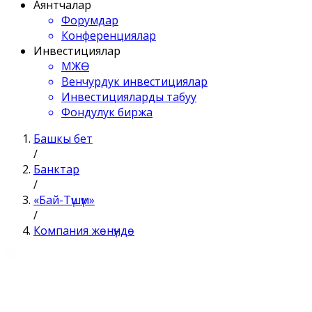
Аянтчалар
Форумдар
Конференциялар
Инвестициялар
МЖӨ
Венчурдук инвестициялар
Инвестицияларды табуу
Фондулук биржа
Башкы бет
/
Банктар
/
«Бай-Түшүм»
/
Компания жөнүндө