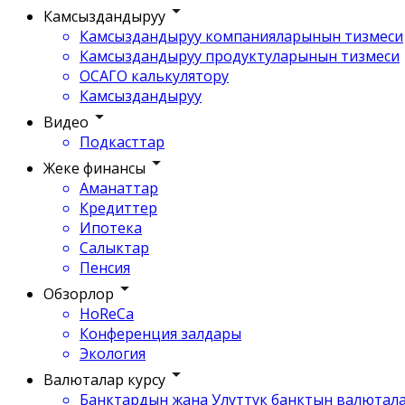
Камсыздандыруу
Камсыздандыруу компанияларынын тизмеси
Камсыздандыруу продуктуларынын тизмеси
ОСАГО калькулятору
Камсыздандыруу
Видео
Подкасттар
Жеке финансы
Аманаттар
Кредиттер
Ипотека
Салыктар
Пенсия
Обзорлор
HoReCa
Конференция залдары
Экология
Валюталар курсу
Банктардын жана Улуттук банктын валютала