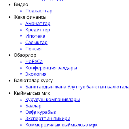
Видео
Подкасттар
Жеке финансы
Аманаттар
Кредиттер
Ипотека
Салыктар
Пенсия
Обзорлор
HoReCa
Конференция залдары
Экология
Валюталар курсу
Банктардын жана Улуттук банктын валютала
Кыймылсыз мүлк
Курулуш компаниялары
Баалар
Өзүбүз курабыз
Эксперттин пикири
Коммерциялык кыймылсыз мүлк