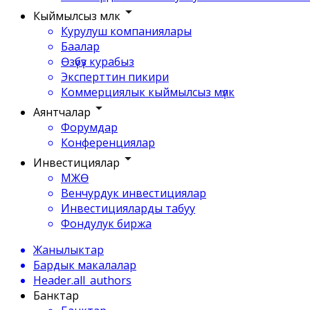
Кыймылсыз мүлк
Курулуш компаниялары
Баалар
Өзүбүз курабыз
Эксперттин пикири
Коммерциялык кыймылсыз мүлк
Аянтчалар
Форумдар
Конференциялар
Инвестициялар
МЖӨ
Венчурдук инвестициялар
Инвестицияларды табуу
Фондулук биржа
Жанылыктар
Бардык макалалар
Header.all_authors
Банктар