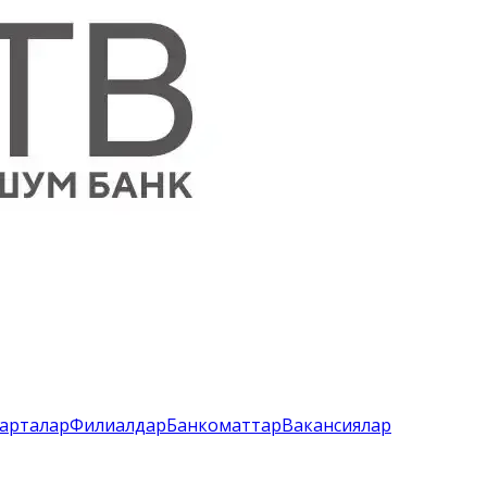
арталар
Филиалдар
Банкоматтар
Вакансиялар