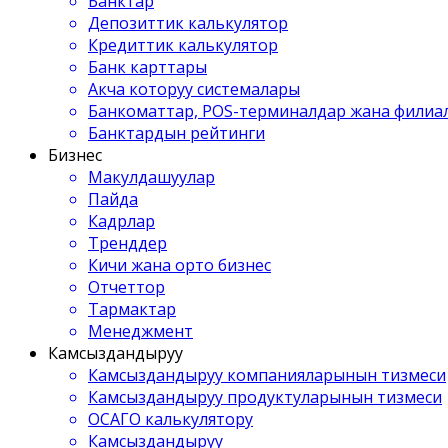
Банктар
Депозиттик калькулятор
Кредиттик калькулятор
Банк карттары
Акча которуу системалары
Банкоматтар, POS-терминалдар жана филиа
Банктардын рейтинги
Бизнес
Макулдашуулар
Пайда
Кадрлар
Тренддер
Кичи жана орто бизнес
Отчеттор
Тармактар
Менеджмент
Камсыздандыруу
Камсыздандыруу компанияларынын тизмеси
Камсыздандыруу продуктуларынын тизмеси
ОСАГО калькулятору
Камсыздандыруу