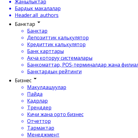
Жанылыктар
Бардык макалалар
Header.all_authors
Банктар
Банктар
Депозиттик калькулятор
Кредиттик калькулятор
Банк карттары
Акча которуу системалары
Банкоматтар, POS-терминалдар жана филиа
Банктардын рейтинги
Бизнес
Макулдашуулар
Пайда
Кадрлар
Тренддер
Кичи жана орто бизнес
Отчеттор
Тармактар
Менеджмент