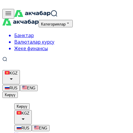
Категориялар
Банктар
Валюталар курсу
Жеке финансы
KGZ
RUS
ENG
Кирүү
Кирүү
KGZ
RUS
ENG