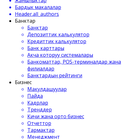
Жанылыктар
Бардык макалалар
Header.all_authors
Банктар
Банктар
Депозиттик калькулятор
Кредиттик калькулятор
Банк карттары
Акча которуу системалары
Банкоматтар, POS-терминалдар жана
филиалдар
Банктардын рейтинги
Бизнес
Макулдашуулар
Пайда
Кадрлар
Тренддер
Кичи жана орто бизнес
Отчеттор
Тармактар
Менеджмент