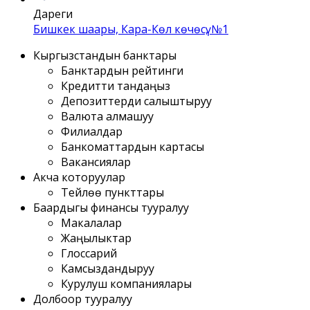
Дареги
Бишкек шаары, Кара-Көл көчөсү, №1
Кыргызстандын банктары
Банктардын рейтинги
Кредитти тандаңыз
Депозиттерди салыштыруу
Валюта алмашуу
Филиалдар
Банкоматтардын картасы
Вакансиялар
Акча которуулар
Тейлөө пункттары
Баардыгы финансы тууралуу
Макалалар
Жаңылыктар
Глоссарий
Камсыздандыруу
Курулуш компаниялары
Долбоор тууралуу