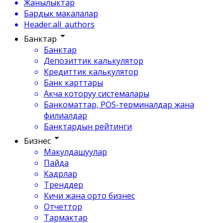
Жанылыктар
Бардык макалалар
Header.all_authors
Банктар
Банктар
Депозиттик калькулятор
Кредиттик калькулятор
Банк карттары
Акча которуу системалары
Банкоматтар, POS-терминалдар жана
филиалдар
Банктардын рейтинги
Бизнес
Макулдашуулар
Пайда
Кадрлар
Тренддер
Кичи жана орто бизнес
Отчеттор
Тармактар