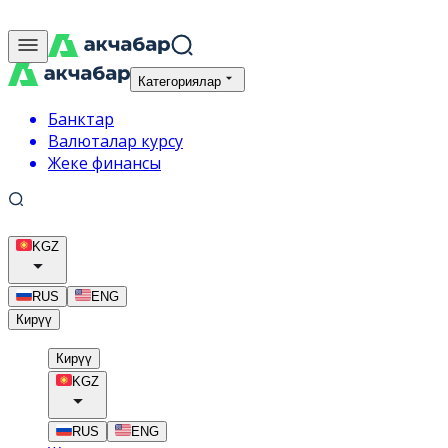
Категориялар
Банктар
Валюталар курсу
Жеке финансы
KGZ
RUS
ENG
Кирүү
Кирүү
KGZ
RUS
ENG