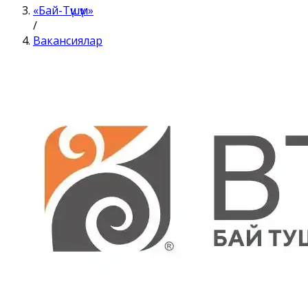
«Бай-Түшүм»
/
Вакансиялар