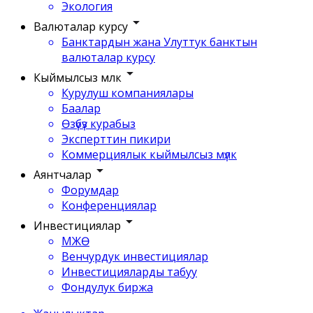
Экология
Валюталар курсу
Банктардын жана Улуттук банктын
валюталар курсу
Кыймылсыз мүлк
Курулуш компаниялары
Баалар
Өзүбүз курабыз
Эксперттин пикири
Коммерциялык кыймылсыз мүлк
Аянтчалар
Форумдар
Конференциялар
Инвестициялар
МЖӨ
Венчурдук инвестициялар
Инвестицияларды табуу
Фондулук биржа