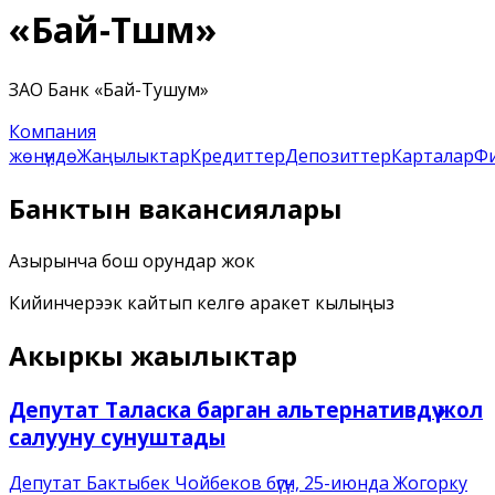
«Бай-Түшүм»
ЗАО Банк «Бай-Тушум»
Компания
жөнүндө
Жаңылыктар
Кредиттер
Депозиттер
Карталар
Ф
Банктын вакансиялары
Азырынча бош орундар жок
Кийинчерээк кайтып келүүгө аракет кылыңыз
Акыркы жаңылыктар
Депутат Таласка барган альтернативдүү жол
салууну сунуштады
Депутат Бактыбек Чойбеков бүгүн, 25-июнда Жогорку