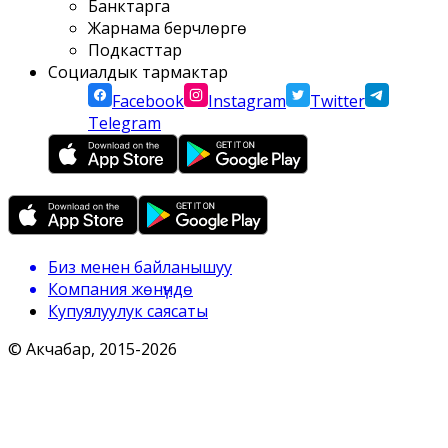
Банктарга
Жарнама берүүчүлөргө
Подкасттар
Социалдык тармактар
Facebook
Instagram
Twitter
Telegram
Биз менен байланышуу
Компания жөнүндө
Купуялуулук саясаты
© Акчабар, 2015-
2026