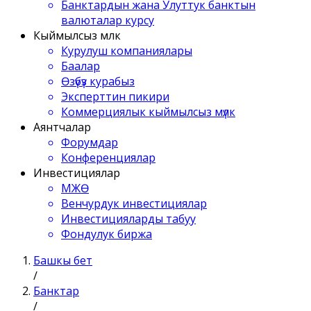
Банктардын жана Улуттук банктын
валюталар курсу
Кыймылсыз мүлк
Курулуш компаниялары
Баалар
Өзүбүз курабыз
Эксперттин пикири
Коммерциялык кыймылсыз мүлк
Аянтчалар
Форумдар
Конференциялар
Инвестициялар
МЖӨ
Венчурдук инвестициялар
Инвестицияларды табуу
Фондулук биржа
Башкы бет
/
Банктар
/