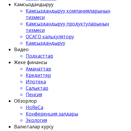
Камсыздандыруу
Камсыздандыруу компанияларынын
тизмеси
Камсыздандыруу продуктуларынын
тизмеси
ОСАГО калькулятору
Камсыздандыруу
Видео
Подкасттар
Жеке финансы
Аманаттар
Кредиттер
Ипотека
Салыктар
Пенсия
Обзорлор
HoReCa
Конференция залдары
Экология
Валюталар курсу