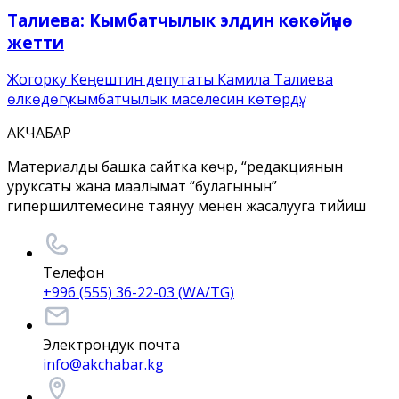
Талиева: Кымбатчылык элдин көкөйүнө
жетти
Жогорку Кеңештин депутаты Камила Талиева
өлкөдөгү кымбатчылык маселесин көтөрдү.
АКЧАБАР
Материалды башка сайтка көчүрүү, “редакциянын
уруксаты жана маалымат “булагынын”
гипершилтемесине таянуу менен жасалууга тийиш
Телефон
+996 (555) 36-22-03 (WA/TG)
Электрондук почта
info@akchabar.kg