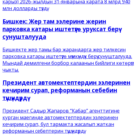
карыз) 2026-жылдын 31-январына карата 8 млрд 940
млн долларды түздү.
Бишкек: Жер там ээлерине жерин
парковка катары иштетүүгө уруксат берүү
сунушталууда
Бишкекте жер тамы бар жарандарга жер тилкесин
парковка катары иштетүүгө мүмкүндүк берүү сунушталууда.
Мындай демилгени борбор калаанын бийлиги көтөрүп
чыкты.
Президент автомектептердин ээлеринен
кечирим сурап, реформанын себебин
түшүндүрдү
Президент Садыр Жапаров “Кабар” агенттигине
курган маегинде автомектептердин ээлеринен
кечирим сурап, бул тармакта жасалып жаткан
реформанын себептерин түшүндүрдү.