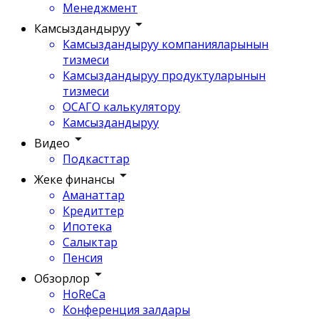
Менеджмент
Камсыздандыруу
Камсыздандыруу компанияларынын
тизмеси
Камсыздандыруу продуктуларынын
тизмеси
ОСАГО калькулятору
Камсыздандыруу
Видео
Подкасттар
Жеке финансы
Аманаттар
Кредиттер
Ипотека
Салыктар
Пенсия
Обзорлор
HoReCa
Конференция залдары