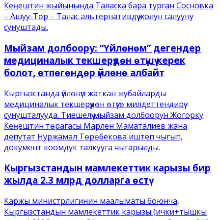
Кеңештин жыйынында Таласка бара турган Сосновка
– Ашуу-Төр – Талас альтернативдүү жолун салууну
сунуштады.
Мыйзам долбоору: “Үйлөнөм” дегендер
медициналык текшерүүдөн өтүшү керек
болот, өтпөгөндөр үйлөнө албайт
Кыргызстанда үйлөнүп жаткан жубайларды
медициналык текшерүүдөн өтүүгө милдеттендирүү
сунушталууда. Тиешелүү мыйзам долбоорун Жогорку
Кеңештин төрагасы Марлен Маматалиев жана
депутат Нуржамал Төрөбекова иштеп чыгып,
документ коомдук талкууга чыгарылды.
Кыргызстандын мамлекеттик карызы бир
жылда 2.3 млрд долларга өстү
Каржы министрлигинин маалыматы боюнча,
Кыргызстандын мамлекеттик карызы (ички+тышкы