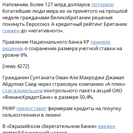
Напомним, более 127 млрд долларов
потеряли
богатейшие люди мира из-за принятого на прошлой
неделе гражданами Великобритании решения
покинуть Евросоюз. А кредитный рейтинг Британии
снижен
до «негативного».
Правление Национального банка КР
приняло
решение
о сохранении размера учетной ставки на
уровне 6%.
[news 4272]
Гражданин Султаната Оман Али Махроджи Джамал
Абдуллах Саид через страховую компанию «А плюс»
стал владельцем
контрольного пакета акций ОАО
«ФинансКредитБанк» в размере 50,4%.
РКФР
предоставит
фермерам кредиты на покупку
сельхозтехники в лизинг.
В «Евразийском сберегательном банке»
введен
прямой банковский надзор.