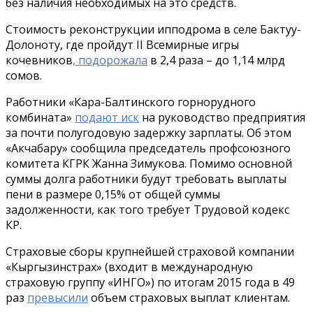
без наличия необходимых на это средств.
Стоимость реконструкции ипподрома в селе Бактуу-
Долоноту, где пройдут II Всемирные игры
кочевников
, подорожала
в 2,4 раза – до 1,14 млрд
сомов.
Работники «Кара-Балтинского горнорудного
комбината»
подают иск
на руководство предприятия
за почти полугодовую задержку зарплаты. Об этом
«Акчабару» сообщила председатель профсоюзного
комитета КГРК Жанна Зимукова. Помимо основной
суммы долга работники будут требовать выплаты
пени в размере 0,15% от общей суммы
задолженности, как того требует Трудовой кодекс
КР.
Страховые сборы крупнейшей страховой компании
«Кыргызинстрах» (входит в международную
страховую группу «ИНГО») по итогам 2015 года в 49
раз
превысили
объем страховых выплат клиентам.