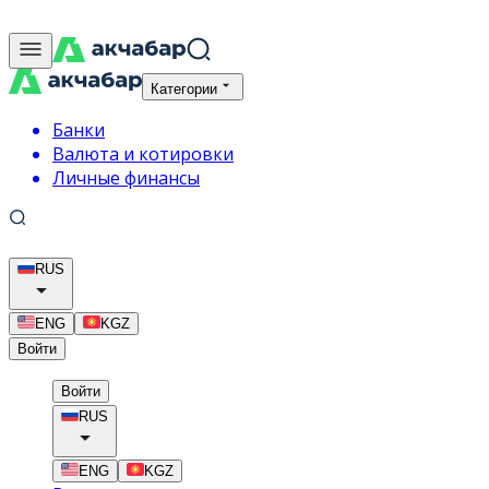
Категории
Банки
Валюта и котировки
Личные финансы
RUS
ENG
KGZ
Войти
Войти
RUS
ENG
KGZ