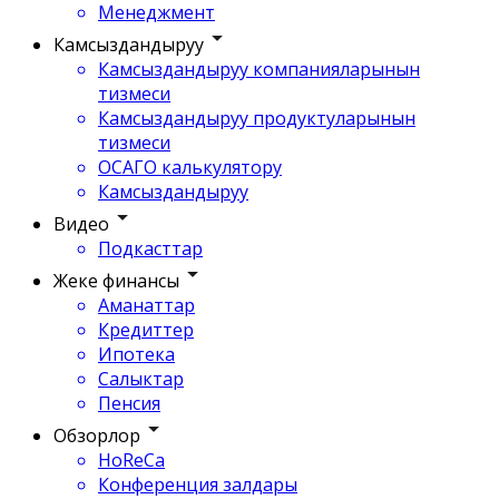
Менеджмент
Камсыздандыруу
Камсыздандыруу компанияларынын
тизмеси
Камсыздандыруу продуктуларынын
тизмеси
ОСАГО калькулятору
Камсыздандыруу
Видео
Подкасттар
Жеке финансы
Аманаттар
Кредиттер
Ипотека
Салыктар
Пенсия
Обзорлор
HoReCa
Конференция залдары