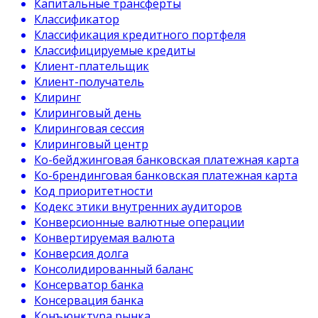
Капитальные трансферты
Классификатор
Классификация кредитного портфеля
Классифицируемые кредиты
Клиент-плательщик
Клиент-получатель
Клиринг
Клиринговый день
Клиринговая сессия
Клиринговый центр
Ко-бейджинговая банковская платежная карта
Ко-брендинговая банковская платежная карта
Код приоритетности
Кодекс этики внутренних аудиторов
Конверсионные валютные операции
Конвертируемая валюта
Конверсия долга
Консолидированный баланс
Консерватор банка
Консервация банка
Конъюнктура рынка