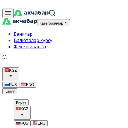
Категориялар
Банктар
Валюталар курсу
Жеке финансы
KGZ
RUS
ENG
Кирүү
Кирүү
KGZ
RUS
ENG