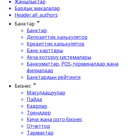
Жанылыктар
Бардык макалалар
Header.all_authors
Банктар
Банктар
Депозиттик калькулятор
Кредиттик калькулятор
Банк карттары
Акча которуу системалары
Банкоматтар, POS-терминалдар жана
филиалдар
Банктардын рейтинги
Бизнес
Макулдашуулар
Пайда
Кадрлар
Тренддер
Кичи жана орто бизнес
Отчеттор
Тармактар