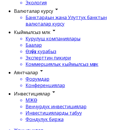
Экология
Валюталар курсу
Банктардын жана Улуттук банктын
валюталар курсу
Кыймылсыз мүлк
Курулуш компаниялары
Баалар
Өзүбүз курабыз
Эксперттин пикири
Коммерциялык кыймылсыз мүлк
Аянтчалар
Форумдар
Конференциялар
Инвестициялар
МЖӨ
Венчурдук инвестициялар
Инвестицияларды табуу
Фондулук биржа