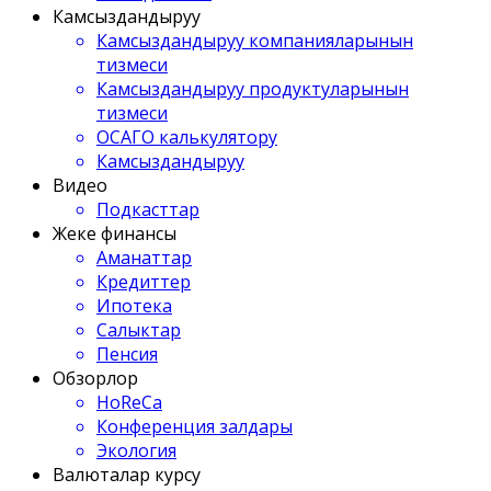
Камсыздандыруу
Камсыздандыруу компанияларынын
тизмеси
Камсыздандыруу продуктуларынын
тизмеси
ОСАГО калькулятору
Камсыздандыруу
Видео
Подкасттар
Жеке финансы
Аманаттар
Кредиттер
Ипотека
Салыктар
Пенсия
Обзорлор
HoReCa
Конференция залдары
Экология
Валюталар курсу