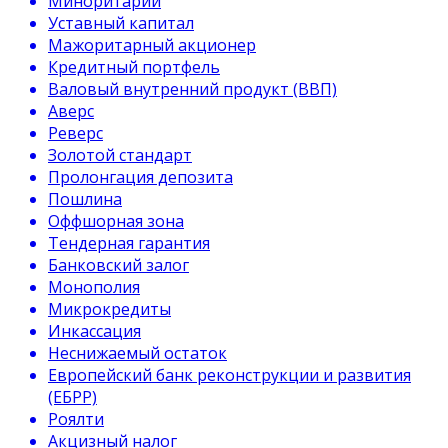
Миноритарий
Уставный капитал
Мажоритарный акционер
Кредитный портфель
Валовый внутренний продукт (ВВП)
Аверс
Реверс
Золотой стандарт
Пролонгация депозита
Пошлина
Оффшорная зона
Тендерная гарантия
Банковский залог
Монополия
Микрокредиты
Инкассация
Неснижаемый остаток
Европейский банк реконструкции и развития
(ЕБРР)
Роялти
Акцизный налог