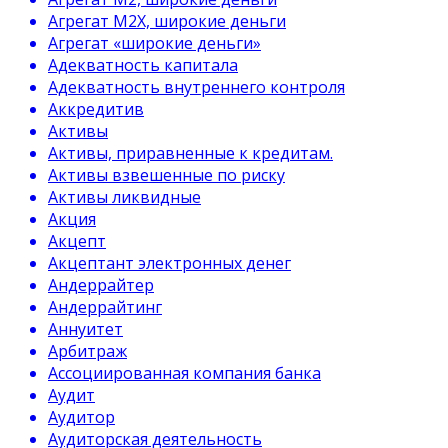
Агрегат М2Х, широкие деньги
Агрегат «широкие деньги»
Адекватность капитала
Адекватность внутреннего контроля
Аккредитив
Активы
Активы, приравненные к кредитам.
Активы взвешенные по риску
Активы ликвидные
Акция
Акцепт
Акцептант электронных денег
Андеррайтер
Андеррайтинг
Аннуитет
Арбитраж
Ассоциированная компания банка
Аудит
Аудитор
Аудиторская деятельность