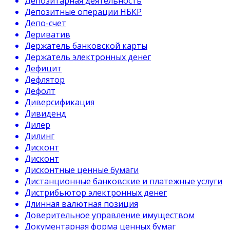
Депозитарная деятельность
Депозитные операции НБКР
Депо-счет
Дериватив
Держатель банковской карты
Держатель электронных денег
Дефицит
Дефлятор
Дефолт
Диверсификация
Дивиденд
Дилер
Дилинг
Дисконт
Дисконт
Дисконтные ценные бумаги
Дистанционные банковские и платежные услуги
Дистрибьютор электронных денег
Длинная валютная позиция
Доверительное управление имуществом
Документарная форма ценных бумаг