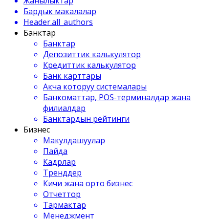
Жанылыктар
Бардык макалалар
Header.all_authors
Банктар
Банктар
Депозиттик калькулятор
Кредиттик калькулятор
Банк карттары
Акча которуу системалары
Банкоматтар, POS-терминалдар жана
филиалдар
Банктардын рейтинги
Бизнес
Макулдашуулар
Пайда
Кадрлар
Тренддер
Кичи жана орто бизнес
Отчеттор
Тармактар
Менеджмент