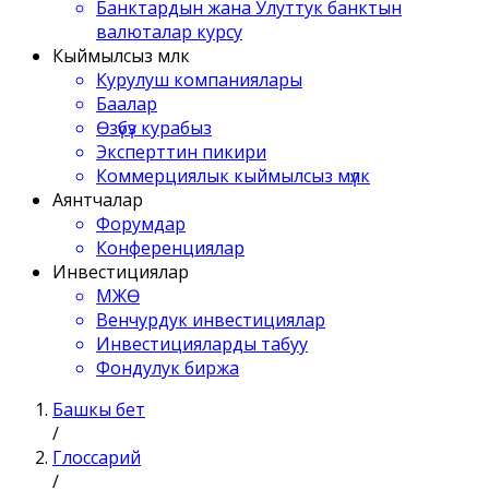
Банктардын жана Улуттук банктын
валюталар курсу
Кыймылсыз мүлк
Курулуш компаниялары
Баалар
Өзүбүз курабыз
Эксперттин пикири
Коммерциялык кыймылсыз мүлк
Аянтчалар
Форумдар
Конференциялар
Инвестициялар
МЖӨ
Венчурдук инвестициялар
Инвестицияларды табуу
Фондулук биржа
Башкы бет
/
Глоссарий
/