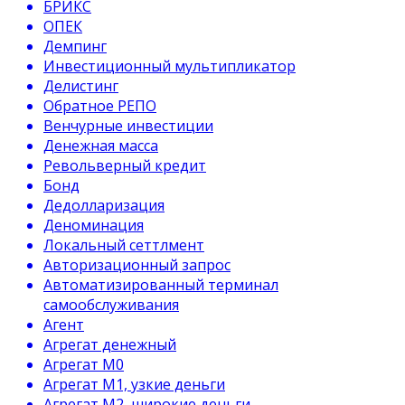
БРИКС
ОПЕК
Демпинг
Инвестиционный мультипликатор
Делистинг
Обратное РЕПО
Венчурные инвестиции
Денежная масса
Револьверный кредит
Бонд
Дедолларизация
Деноминация
Локальный сеттлмент
Авторизационный запрос
Автоматизированный терминал
самообслуживания
Агент
Агрегат денежный
Агрегат М0
Агрегат М1, узкие деньги
Агрегат М2, широкие деньги