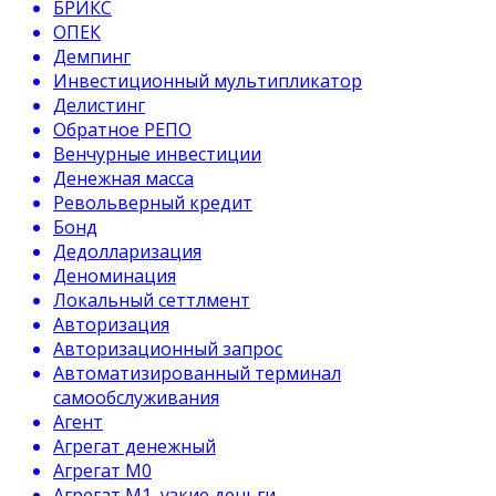
БРИКС
ОПЕК
Демпинг
Инвестиционный мультипликатор
Делистинг
Обратное РЕПО
Венчурные инвестиции
Денежная масса
Револьверный кредит
Бонд
Дедолларизация
Деноминация
Локальный сеттлмент
Авторизация
Авторизационный запрос
Автоматизированный терминал
самообслуживания
Агент
Агрегат денежный
Агрегат М0
Агрегат М1, узкие деньги