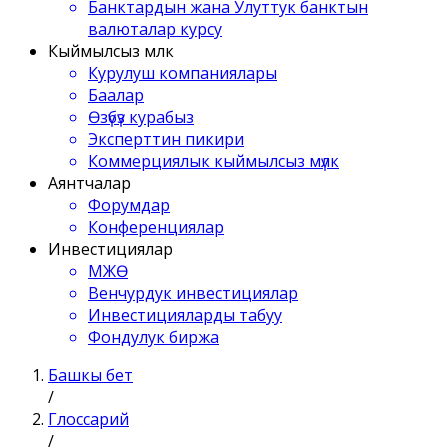
Банктардын жана Улуттук банктын
валюталар курсу
Кыймылсыз мүлк
Курулуш компаниялары
Баалар
Өзүбүз курабыз
Эксперттин пикири
Коммерциялык кыймылсыз мүлк
Аянтчалар
Форумдар
Конференциялар
Инвестициялар
МЖӨ
Венчурдук инвестициялар
Инвестицияларды табуу
Фондулук биржа
Башкы бет
/
Глоссарий
/