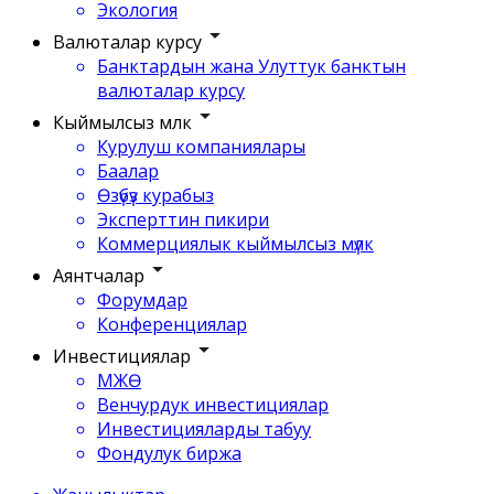
Экология
Валюталар курсу
Банктардын жана Улуттук банктын
валюталар курсу
Кыймылсыз мүлк
Курулуш компаниялары
Баалар
Өзүбүз курабыз
Эксперттин пикири
Коммерциялык кыймылсыз мүлк
Аянтчалар
Форумдар
Конференциялар
Инвестициялар
МЖӨ
Венчурдук инвестициялар
Инвестицияларды табуу
Фондулук биржа