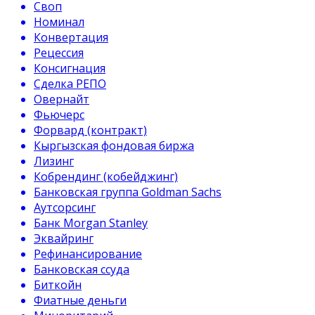
Своп
Номинал
Конвертация
Рецессия
Консигнация
Сделка РЕПО
Овернайт
Фьючерс
Форвард (контракт)
Кыргызская фондовая биржа
Лизинг
Кобрендинг (кобейджинг)
Банковская группа Goldman Sachs
Аутсорсинг
Банк Morgan Stanley
Эквайринг
Рефинансирование
Банковская ссуда
Биткойн
Фиатные деньги