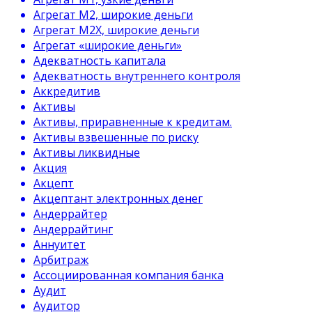
Агрегат М2, широкие деньги
Агрегат М2Х, широкие деньги
Агрегат «широкие деньги»
Адекватность капитала
Адекватность внутреннего контроля
Аккредитив
Активы
Активы, приравненные к кредитам.
Активы взвешенные по риску
Активы ликвидные
Акция
Акцепт
Акцептант электронных денег
Андеррайтер
Андеррайтинг
Аннуитет
Арбитраж
Ассоциированная компания банка
Аудит
Аудитор