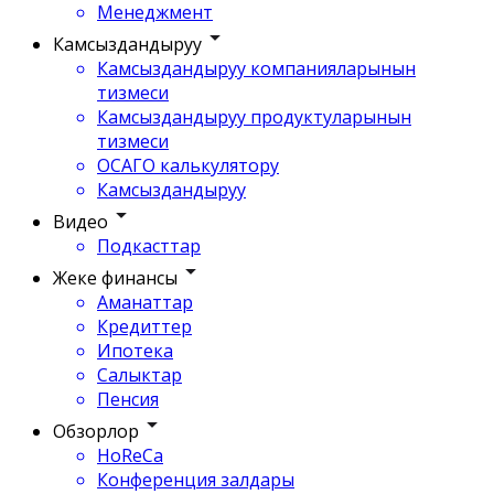
Менеджмент
Камсыздандыруу
Камсыздандыруу компанияларынын
тизмеси
Камсыздандыруу продуктуларынын
тизмеси
ОСАГО калькулятору
Камсыздандыруу
Видео
Подкасттар
Жеке финансы
Аманаттар
Кредиттер
Ипотека
Салыктар
Пенсия
Обзорлор
HoReCa
Конференция залдары