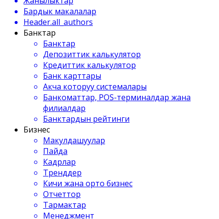
Жанылыктар
Бардык макалалар
Header.all_authors
Банктар
Банктар
Депозиттик калькулятор
Кредиттик калькулятор
Банк карттары
Акча которуу системалары
Банкоматтар, POS-терминалдар жана
филиалдар
Банктардын рейтинги
Бизнес
Макулдашуулар
Пайда
Кадрлар
Тренддер
Кичи жана орто бизнес
Отчеттор
Тармактар
Менеджмент