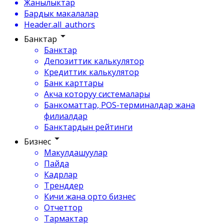
Жанылыктар
Бардык макалалар
Header.all_authors
Банктар
Банктар
Депозиттик калькулятор
Кредиттик калькулятор
Банк карттары
Акча которуу системалары
Банкоматтар, POS-терминалдар жана
филиалдар
Банктардын рейтинги
Бизнес
Макулдашуулар
Пайда
Кадрлар
Тренддер
Кичи жана орто бизнес
Отчеттор
Тармактар