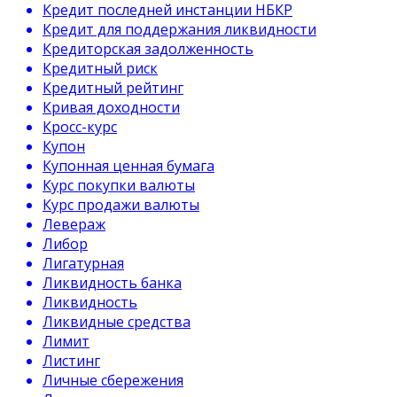
Кредит последней инстанции НБКР
Кредит для поддержания ликвидности
Кредиторская задолженность
Кредитный риск
Кредитный рейтинг
Кривая доходности
Кросс-курс
Купон
Купонная ценная бумага
Курс покупки валюты
Курс продажи валюты
Левераж
Либор
Лигатурная
Ликвидность банка
Ликвидность
Ликвидные средства
Лимит
Листинг
Личные сбережения