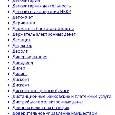
Депозитарий
Депозитарная деятельность
Депозитные операции НБКР
Депо-счет
Дериватив
Держатель банковской карты
Держатель электронных денег
Дефицит
Дефлятор
Дефолт
Диверсификация
Дивиденд
Дилер
Дилинг
Дисконт
Дисконт
Дисконтные ценные бумаги
Дистанционные банковские и платежные услуги
Дистрибьютор электронных денег
Длинная валютная позиция
Доверительное управление имуществом