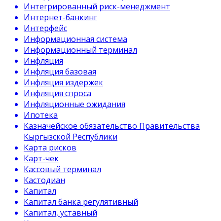
Интегрированный риск-менеджмент
Интернет-банкинг
Интерфейс
Информационная система
Информационный терминал
Инфляция
Инфляция базовая
Инфляция издержек
Инфляция спроса
Инфляционные ожидания
Ипотека
Казначейское обязательство Правительства
Кыргызской Республики
Карта рисков
Карт-чек
Кассовый терминал
Кастодиан
Капитал
Капитал банка регулятивный
Капитал, уставный