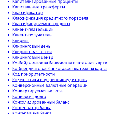
Капитализированные проценты
Капитальные трансферты
Классификатор
Классификация кредитного портфеля
Классифицируемые кредиты
Клиент-плательщик
Клиент-получатель
Клиринг
Клиринговый день
Клиринговая сессия
Клиринговый центр
Ко-бейджинговая банковская платежная карта
Ко-брендинговая банковская платежная карта
Код приоритетности
Кодекс этики внутренних аудиторов
Конверсионные валютные операции
Конвертируемая валюта
Конверсия долга
Консолидированный баланс
Консерватор банка
Консервация банка