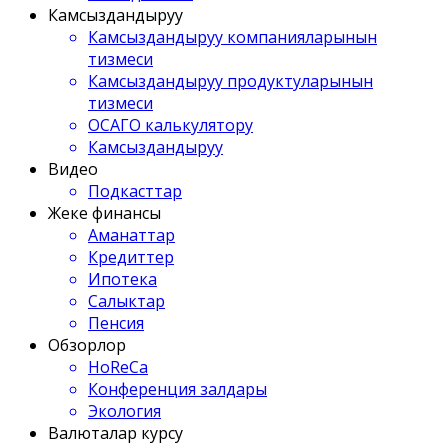
Камсыздандыруу
Камсыздандыруу компанияларынын
тизмеси
Камсыздандыруу продуктуларынын
тизмеси
ОСАГО калькулятору
Камсыздандыруу
Видео
Подкасттар
Жеке финансы
Аманаттар
Кредиттер
Ипотека
Салыктар
Пенсия
Обзорлор
HoReCa
Конференция залдары
Экология
Валюталар курсу