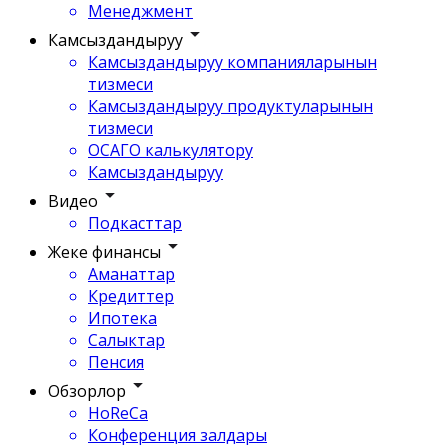
Менеджмент
Камсыздандыруу
Камсыздандыруу компанияларынын
тизмеси
Камсыздандыруу продуктуларынын
тизмеси
ОСАГО калькулятору
Камсыздандыруу
Видео
Подкасттар
Жеке финансы
Аманаттар
Кредиттер
Ипотека
Салыктар
Пенсия
Обзорлор
HoReCa
Конференция залдары