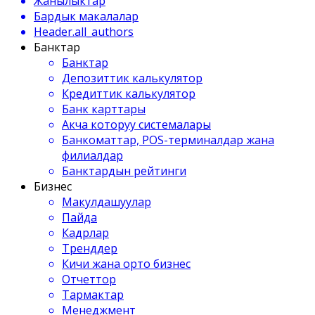
Жанылыктар
Бардык макалалар
Header.all_authors
Банктар
Банктар
Депозиттик калькулятор
Кредиттик калькулятор
Банк карттары
Акча которуу системалары
Банкоматтар, POS-терминалдар жана
филиалдар
Банктардын рейтинги
Бизнес
Макулдашуулар
Пайда
Кадрлар
Тренддер
Кичи жана орто бизнес
Отчеттор
Тармактар
Менеджмент