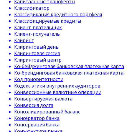
Капитальные трансферты
Классификатор
Классификация кредитного портфеля
Классифицируемые кредиты
Клиент-плательщик
Клиент-получатель
Клиринг
Клиринговый день
Клиринговая сессия
Клиринговый центр
Ко-бейджинговая банковская платежная карта
Ко-брендинговая банковская платежная карта
Код приоритетности
Кодекс этики внутренних аудиторов
Конверсионные валютные операции
Конвертируемая валюта
Конверсия долга
Консолидированный баланс
Консерватор банка
Консервация банка
Конъюнктура рынка