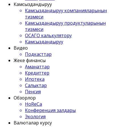
Камсыздандыруу
Камсыздандыруу компанияларынын
тизмеси
Камсыздандыруу продуктуларынын
тизмеси
ОСАГО калькулятору
Камсыздандыруу
Видео
Подкасттар
Жеке финансы
Аманаттар
Кредиттер
Ипотека
Салыктар
Пенсия
Обзорлор
HoReCa
Конференция залдары
Экология
Валюталар курсу