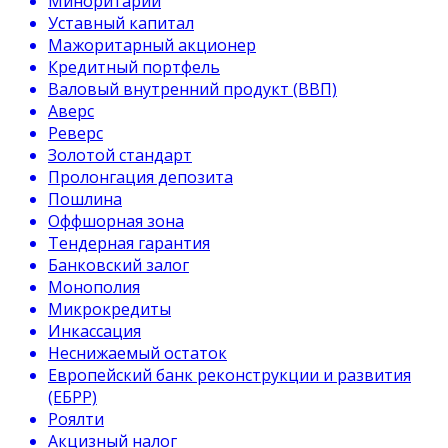
Миноритарий
Уставный капитал
Мажоритарный акционер
Кредитный портфель
Валовый внутренний продукт (ВВП)
Аверс
Реверс
Золотой стандарт
Пролонгация депозита
Пошлина
Оффшорная зона
Тендерная гарантия
Банковский залог
Монополия
Микрокредиты
Инкассация
Неснижаемый остаток
Европейский банк реконструкции и развития
(ЕБРР)
Роялти
Акцизный налог