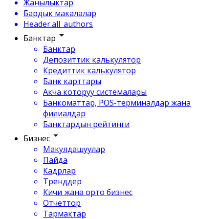
Жанылыктар
Бардык макалалар
Header.all_authors
Банктар
Банктар
Депозиттик калькулятор
Кредиттик калькулятор
Банк карттары
Акча которуу системалары
Банкоматтар, POS-терминалдар жана
филиалдар
Банктардын рейтинги
Бизнес
Макулдашуулар
Пайда
Кадрлар
Тренддер
Кичи жана орто бизнес
Отчеттор
Тармактар