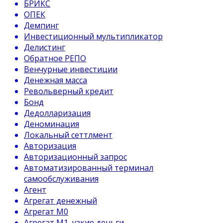
БРИКС
ОПЕК
Демпинг
Инвестиционный мультипликатор
Делистинг
Обратное РЕПО
Венчурные инвестиции
Денежная масса
Револьверный кредит
Бонд
Дедолларизация
Деноминация
Локальный сеттлмент
Авторизация
Авторизационный запрос
Автоматизированный терминал
самообслуживания
Агент
Агрегат денежный
Агрегат М0
Агрегат М1, узкие деньги