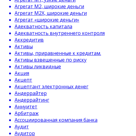
Агрегат М2, широкие деньги
Агрегат М2Х, широкие деньги
Агрегат «широкие деньги»
Адекватность капитала
Адекватность внутреннего контроля
Аккредитив
Активы
Активы, приравненные к кредитам.
Активы взвешенные по риску
Активы ликвидные
Акция
Акцепт
Акцептант электронных денег
Андеррайтер
Андеррайтинг
Аннуитет
Арбитраж
Ассоциированная компания банка
Аудит
Аудитор