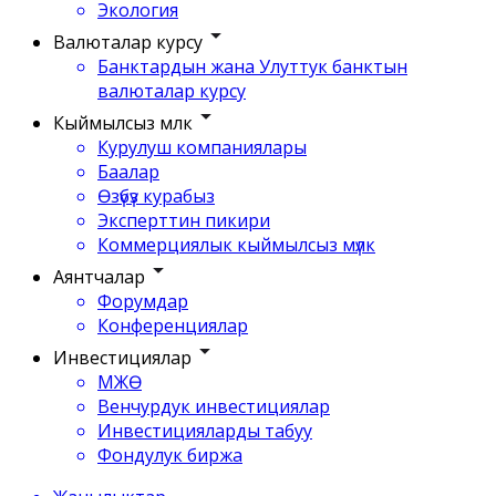
Экология
Валюталар курсу
Банктардын жана Улуттук банктын
валюталар курсу
Кыймылсыз мүлк
Курулуш компаниялары
Баалар
Өзүбүз курабыз
Эксперттин пикири
Коммерциялык кыймылсыз мүлк
Аянтчалар
Форумдар
Конференциялар
Инвестициялар
МЖӨ
Венчурдук инвестициялар
Инвестицияларды табуу
Фондулук биржа