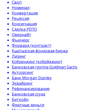
Своп
Номинал
Конвертация
Рецессия
Консигнация
Сделка РЕПО
Овернайт
Фьючерс
Форвард (контракт)
Кыргызская фондовая биржа
Лизинг
Кобрендинг (кобейджинг)
Банковская группа Goldman Sachs
Аутсорсинг
Банк Morgan Stanley
Эквайринг
Рефинансирование
Банковская ссуда
Биткойн
Фиатные деньги