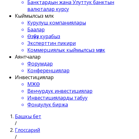
Банктардын жана Улуттук банктын
валюталар курсу
Кыймылсыз мүлк
Курулуш компаниялары
Баалар
Өзүбүз курабыз
Эксперттин пикири
Коммерциялык кыймылсыз мүлк
Аянтчалар
Форумдар
Конференциялар
Инвестициялар
МЖӨ
Венчурдук инвестициялар
Инвестицияларды табуу
Фондулук биржа
Башкы бет
/
Глоссарий
/