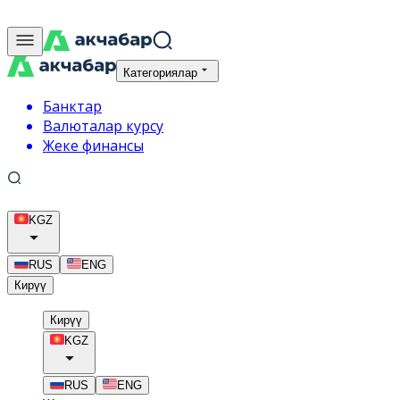
Категориялар
Банктар
Валюталар курсу
Жеке финансы
KGZ
RUS
ENG
Кирүү
Кирүү
KGZ
RUS
ENG