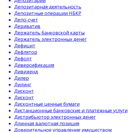
Депозитарий
Депозитарная деятельность
Депозитные операции НБКР
Депо-счет
Дериватив
Держатель банковской карты
Держатель электронных денег
Дефицит
Дефлятор
Дефолт
Диверсификация
Дивиденд
Дилер
Дилинг
Дисконт
Дисконт
Дисконтные ценные бумаги
Дистанционные банковские и платежные услуги
Дистрибьютор электронных денег
Длинная валютная позиция
Доверительное управление имуществом