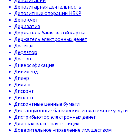
Депозитарий
Депозитарная деятельность
Депозитные операции НБКР
Депо-счет
Дериватив
Держатель банковской карты
Держатель электронных денег
Дефицит
Дефлятор
Дефолт
Диверсификация
Дивиденд
Дилер
Дилинг
Дисконт
Дисконт
Дисконтные ценные бумаги
Дистанционные банковские и платежные услуги
Дистрибьютор электронных денег
Длинная валютная позиция
Доверительное управление имуществом