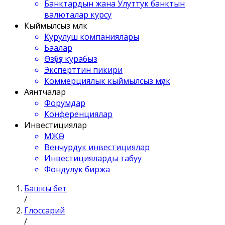
Банктардын жана Улуттук банктын
валюталар курсу
Кыймылсыз мүлк
Курулуш компаниялары
Баалар
Өзүбүз курабыз
Эксперттин пикири
Коммерциялык кыймылсыз мүлк
Аянтчалар
Форумдар
Конференциялар
Инвестициялар
МЖӨ
Венчурдук инвестициялар
Инвестицияларды табуу
Фондулук биржа
Башкы бет
/
Глоссарий
/