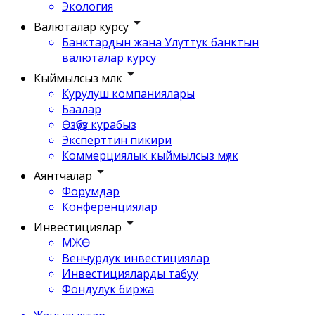
Экология
Валюталар курсу
Банктардын жана Улуттук банктын
валюталар курсу
Кыймылсыз мүлк
Курулуш компаниялары
Баалар
Өзүбүз курабыз
Эксперттин пикири
Коммерциялык кыймылсыз мүлк
Аянтчалар
Форумдар
Конференциялар
Инвестициялар
МЖӨ
Венчурдук инвестициялар
Инвестицияларды табуу
Фондулук биржа