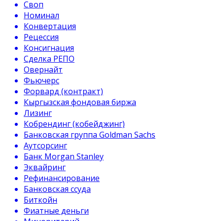
Своп
Номинал
Конвертация
Рецессия
Консигнация
Сделка РЕПО
Овернайт
Фьючерс
Форвард (контракт)
Кыргызская фондовая биржа
Лизинг
Кобрендинг (кобейджинг)
Банковская группа Goldman Sachs
Аутсорсинг
Банк Morgan Stanley
Эквайринг
Рефинансирование
Банковская ссуда
Биткойн
Фиатные деньги