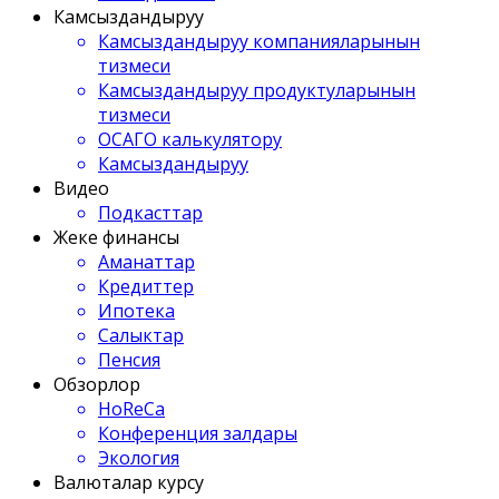
Камсыздандыруу
Камсыздандыруу компанияларынын
тизмеси
Камсыздандыруу продуктуларынын
тизмеси
ОСАГО калькулятору
Камсыздандыруу
Видео
Подкасттар
Жеке финансы
Аманаттар
Кредиттер
Ипотека
Салыктар
Пенсия
Обзорлор
HoReCa
Конференция залдары
Экология
Валюталар курсу