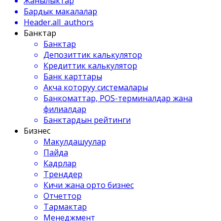
Жанылыктар
Бардык макалалар
Header.all_authors
Банктар
Банктар
Депозиттик калькулятор
Кредиттик калькулятор
Банк карттары
Акча которуу системалары
Банкоматтар, POS-терминалдар жана
филиалдар
Банктардын рейтинги
Бизнес
Макулдашуулар
Пайда
Кадрлар
Тренддер
Кичи жана орто бизнес
Отчеттор
Тармактар
Менеджмент