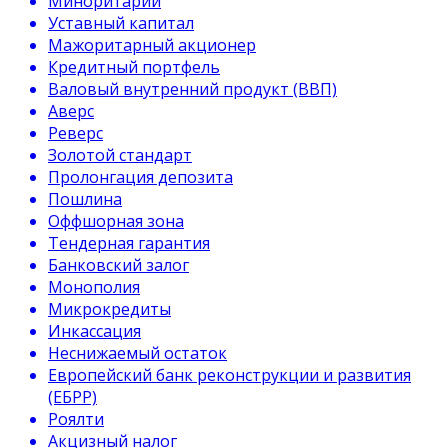
Миноритарий
Уставный капитал
Мажоритарный акционер
Кредитный портфель
Валовый внутренний продукт (ВВП)
Аверс
Реверс
Золотой стандарт
Пролонгация депозита
Пошлина
Оффшорная зона
Тендерная гарантия
Банковский залог
Монополия
Микрокредиты
Инкассация
Неснижаемый остаток
Европейский банк реконструкции и развития
(ЕБРР)
Роялти
Акцизный налог