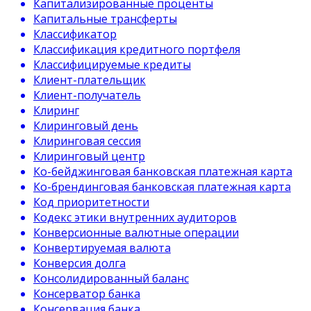
Капитализированные проценты
Капитальные трансферты
Классификатор
Классификация кредитного портфеля
Классифицируемые кредиты
Клиент-плательщик
Клиент-получатель
Клиринг
Клиринговый день
Клиринговая сессия
Клиринговый центр
Ко-бейджинговая банковская платежная карта
Ко-брендинговая банковская платежная карта
Код приоритетности
Кодекс этики внутренних аудиторов
Конверсионные валютные операции
Конвертируемая валюта
Конверсия долга
Консолидированный баланс
Консерватор банка
Консервация банка