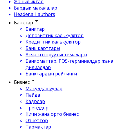
Жанылыктар
Бардык макалалар
Header.all_authors
Банктар
Банктар
Депозиттик калькулятор
Кредиттик калькулятор
Банк карттары
Акча которуу системалары
Банкоматтар, POS-терминалдар жана
филиалдар
Банктардын рейтинги
Бизнес
Макулдашуулар
Пайда
Кадрлар
Тренддер
Кичи жана орто бизнес
Отчеттор
Тармактар