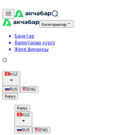
Категориялар
Банктар
Валюталар курсу
Жеке финансы
KGZ
RUS
ENG
Кирүү
Кирүү
KGZ
RUS
ENG