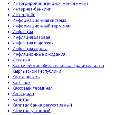
Интегрированный риск-менеджмент
Интернет-банкинг
Интерфейс
Информационная система
Информационный терминал
Инфляция
Инфляция базовая
Инфляция издержек
Инфляция спроса
Инфляционные ожидания
Ипотека
Казначейское обязательство Правительства
Кыргызской Республики
Карта рисков
Карт-чек
Кассовый терминал
Кастодиан
Капитал
Капитал банка регулятивный
Капитал, уставный