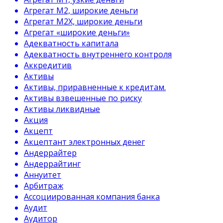
Агрегат М2, широкие деньги
Агрегат М2Х, широкие деньги
Агрегат «широкие деньги»
Адекватность капитала
Адекватность внутреннего контроля
Аккредитив
Активы
Активы, приравненные к кредитам.
Активы взвешенные по риску
Активы ликвидные
Акция
Акцепт
Акцептант электронных денег
Андеррайтер
Андеррайтинг
Аннуитет
Арбитраж
Ассоциированная компания банка
Аудит
Аудитор