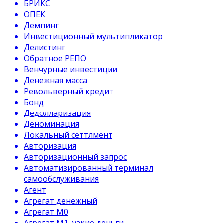
БРИКС
ОПЕК
Демпинг
Инвестиционный мультипликатор
Делистинг
Обратное РЕПО
Венчурные инвестиции
Денежная масса
Револьверный кредит
Бонд
Дедолларизация
Деноминация
Локальный сеттлмент
Авторизация
Авторизационный запрос
Автоматизированный терминал
самообслуживания
Агент
Агрегат денежный
Агрегат М0
Агрегат М1, узкие деньги