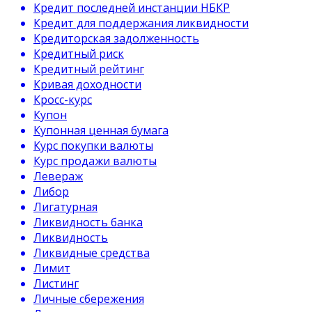
Кредит последней инстанции НБКР
Кредит для поддержания ликвидности
Кредиторская задолженность
Кредитный риск
Кредитный рейтинг
Кривая доходности
Кросс-курс
Купон
Купонная ценная бумага
Курс покупки валюты
Курс продажи валюты
Левераж
Либор
Лигатурная
Ликвидность банка
Ликвидность
Ликвидные средства
Лимит
Листинг
Личные сбережения