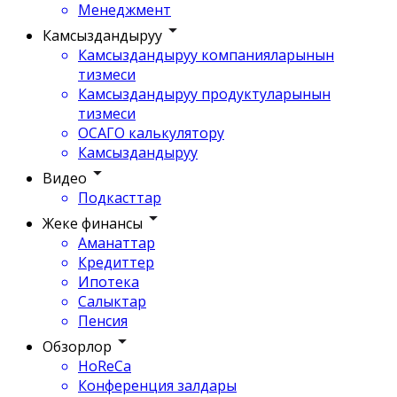
Менеджмент
Камсыздандыруу
Камсыздандыруу компанияларынын
тизмеси
Камсыздандыруу продуктуларынын
тизмеси
ОСАГО калькулятору
Камсыздандыруу
Видео
Подкасттар
Жеке финансы
Аманаттар
Кредиттер
Ипотека
Салыктар
Пенсия
Обзорлор
HoReCa
Конференция залдары