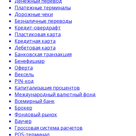
Денежный перевод
Платежные терминалы
Дорожные чеки
Безналичные переводы
Кредит-овердрафт
Пластиковая карта
Кредитная карта
Дебетовая карта
Банковская транзакция
Бенефициар
Оферта
Вексель
PIN-код
Капитализация процентов
Международный валютный фонд
Всемирный банк
Брокер
Фондовый рынок
Ваучер
Гроссовая система расчетов
POS-терминал