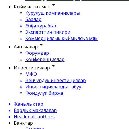
Кыймылсыз мүлк
Курулуш компаниялары
Баалар
Өзүбүз курабыз
Эксперттин пикири
Коммерциялык кыймылсыз мүлк
Аянтчалар
Форумдар
Конференциялар
Инвестициялар
МЖӨ
Венчурдук инвестициялар
Инвестицияларды табуу
Фондулук биржа
Жанылыктар
Бардык макалалар
Header.all_authors
Банктар