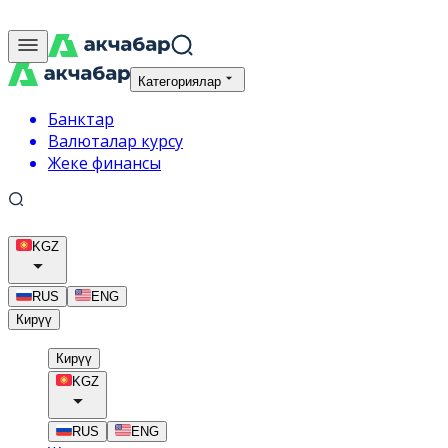
Категориялар
Банктар
Валюталар курсу
Жеке финансы
KGZ
RUS
ENG
Кирүү
Кирүү
KGZ
RUS
ENG