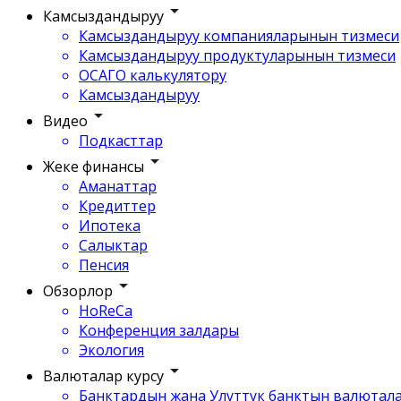
Камсыздандыруу
Камсыздандыруу компанияларынын тизмеси
Камсыздандыруу продуктуларынын тизмеси
ОСАГО калькулятору
Камсыздандыруу
Видео
Подкасттар
Жеке финансы
Аманаттар
Кредиттер
Ипотека
Салыктар
Пенсия
Обзорлор
HoReCa
Конференция залдары
Экология
Валюталар курсу
Банктардын жана Улуттук банктын валютала