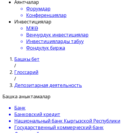
Аянтчалар
Форумдар
Конференциялар
Инвестициялар
МЖӨ
Венчурдук инвестициялар
Инвестицияларды табуу
Фондулук биржа
Башкы бет
/
Глоссарий
/
Депозитарная деятельность
Башка аныктамалар
Банк
Банковский кредит
Национальный банк Кыргызской Республики
Государственный коммерческий банк