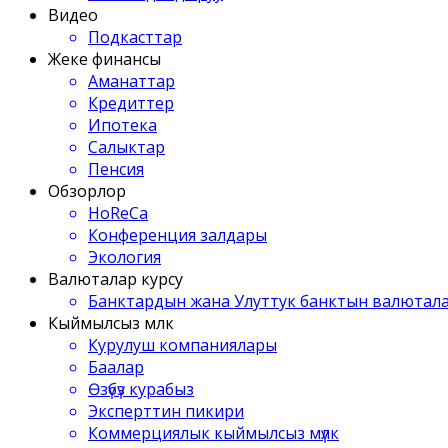
Видео
Подкасттар
Жеке финансы
Аманаттар
Кредиттер
Ипотека
Салыктар
Пенсия
Обзорлор
HoReCa
Конференция залдары
Экология
Валюталар курсу
Банктардын жана Улуттук банктын валютала
Кыймылсыз мүлк
Курулуш компаниялары
Баалар
Өзүбүз курабыз
Эксперттин пикири
Коммерциялык кыймылсыз мүлк