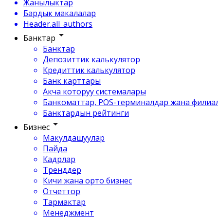
Жанылыктар
Бардык макалалар
Header.all_authors
Банктар
Банктар
Депозиттик калькулятор
Кредиттик калькулятор
Банк карттары
Акча которуу системалары
Банкоматтар, POS-терминалдар жана филиа
Банктардын рейтинги
Бизнес
Макулдашуулар
Пайда
Кадрлар
Тренддер
Кичи жана орто бизнес
Отчеттор
Тармактар
Менеджмент