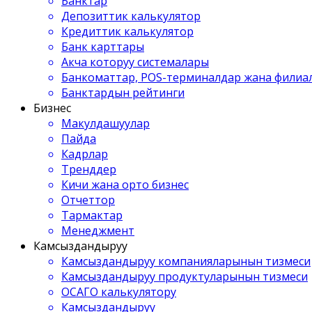
Банктар
Депозиттик калькулятор
Кредиттик калькулятор
Банк карттары
Акча которуу системалары
Банкоматтар, POS-терминалдар жана филиа
Банктардын рейтинги
Бизнес
Макулдашуулар
Пайда
Кадрлар
Тренддер
Кичи жана орто бизнес
Отчеттор
Тармактар
Менеджмент
Камсыздандыруу
Камсыздандыруу компанияларынын тизмеси
Камсыздандыруу продуктуларынын тизмеси
ОСАГО калькулятору
Камсыздандыруу