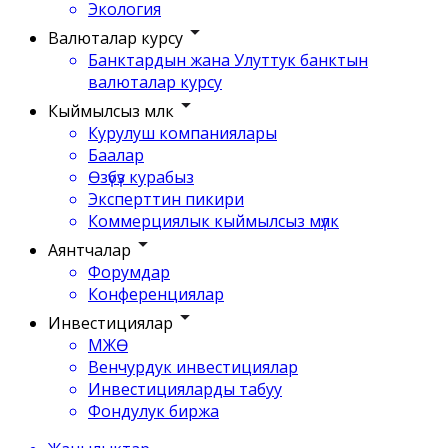
Экология
Валюталар курсу
Банктардын жана Улуттук банктын
валюталар курсу
Кыймылсыз мүлк
Курулуш компаниялары
Баалар
Өзүбүз курабыз
Эксперттин пикири
Коммерциялык кыймылсыз мүлк
Аянтчалар
Форумдар
Конференциялар
Инвестициялар
МЖӨ
Венчурдук инвестициялар
Инвестицияларды табуу
Фондулук биржа