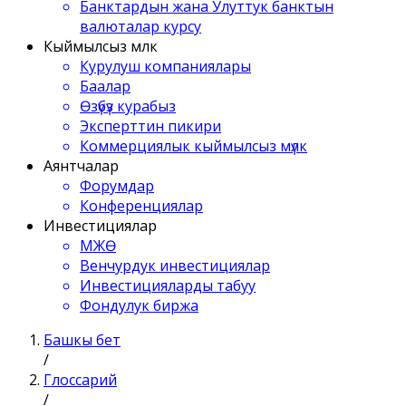
Банктардын жана Улуттук банктын
валюталар курсу
Кыймылсыз мүлк
Курулуш компаниялары
Баалар
Өзүбүз курабыз
Эксперттин пикири
Коммерциялык кыймылсыз мүлк
Аянтчалар
Форумдар
Конференциялар
Инвестициялар
МЖӨ
Венчурдук инвестициялар
Инвестицияларды табуу
Фондулук биржа
Башкы бет
/
Глоссарий
/