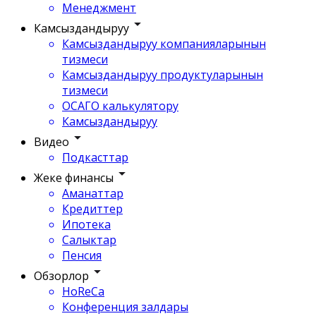
Менеджмент
Камсыздандыруу
Камсыздандыруу компанияларынын
тизмеси
Камсыздандыруу продуктуларынын
тизмеси
ОСАГО калькулятору
Камсыздандыруу
Видео
Подкасттар
Жеке финансы
Аманаттар
Кредиттер
Ипотека
Салыктар
Пенсия
Обзорлор
HoReCa
Конференция залдары