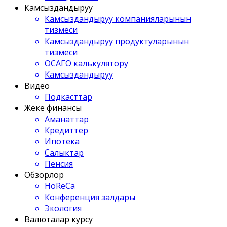
Камсыздандыруу
Камсыздандыруу компанияларынын
тизмеси
Камсыздандыруу продуктуларынын
тизмеси
ОСАГО калькулятору
Камсыздандыруу
Видео
Подкасттар
Жеке финансы
Аманаттар
Кредиттер
Ипотека
Салыктар
Пенсия
Обзорлор
HoReCa
Конференция залдары
Экология
Валюталар курсу