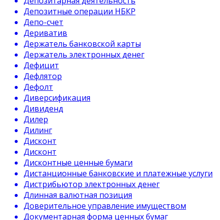
Депозитарная деятельность
Депозитные операции НБКР
Депо-счет
Дериватив
Держатель банковской карты
Держатель электронных денег
Дефицит
Дефлятор
Дефолт
Диверсификация
Дивиденд
Дилер
Дилинг
Дисконт
Дисконт
Дисконтные ценные бумаги
Дистанционные банковские и платежные услуги
Дистрибьютор электронных денег
Длинная валютная позиция
Доверительное управление имуществом
Документарная форма ценных бумаг