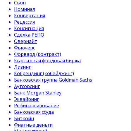
Своп
Номинал
Конвертация
Рецессия
Консигнация
Сделка РЕПО
Овернайт
Фьючерс
Форвард (контракт)
Кыргызская фондовая биржа
Лизинг
Кобрендинг (кобейджинг)
Банковская группа Goldman Sachs
Аутсорсинг
Банк Morgan Stanley
Эквайринг
Рефинансирование
Банковская ссуда
Биткойн
Фиатные деньги