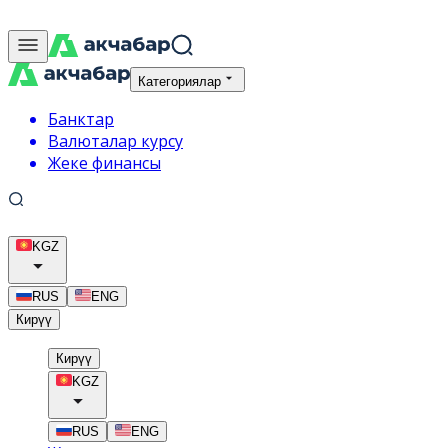
Категориялар
Банктар
Валюталар курсу
Жеке финансы
KGZ
RUS
ENG
Кирүү
Кирүү
KGZ
RUS
ENG