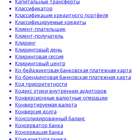
Капитальные трансферты
Классификатор
Классификация кредитного портфеля
Классифицируемые кредиты
Клиент-плательщик
Клиент-получатель
Клиринг
Клиринговый день
Клиринговая сессия
Клиринговый центр
Ко-бейджинговая банковская платежная карта
Ко-брендинговая банковская платежная карта
Код приоритетности
Кодекс этики внутренних аудиторов
Конверсионные валютные операции
Конвертируемая валюта
Конверсия долга
Консолидированный баланс
Консерватор банка
Консервация банка
Конъюнктура рынка