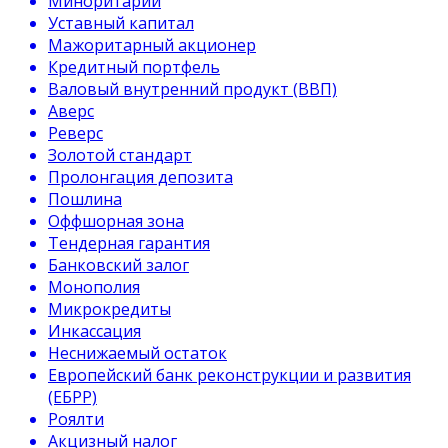
Миноритарий
Уставный капитал
Мажоритарный акционер
Кредитный портфель
Валовый внутренний продукт (ВВП)
Аверс
Реверс
Золотой стандарт
Пролонгация депозита
Пошлина
Оффшорная зона
Тендерная гарантия
Банковский залог
Монополия
Микрокредиты
Инкассация
Неснижаемый остаток
Европейский банк реконструкции и развития
(ЕБРР)
Роялти
Акцизный налог