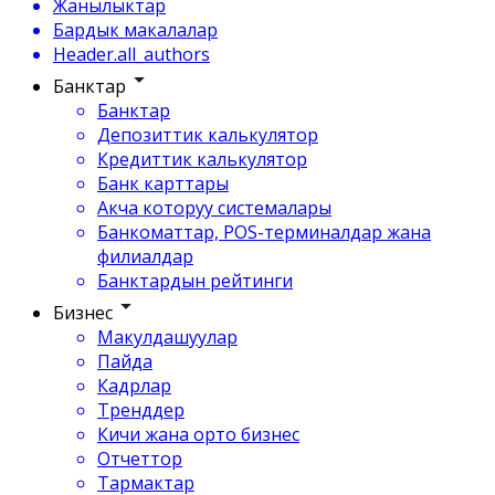
Жанылыктар
Бардык макалалар
Header.all_authors
Банктар
Банктар
Депозиттик калькулятор
Кредиттик калькулятор
Банк карттары
Акча которуу системалары
Банкоматтар, POS-терминалдар жана
филиалдар
Банктардын рейтинги
Бизнес
Макулдашуулар
Пайда
Кадрлар
Тренддер
Кичи жана орто бизнес
Отчеттор
Тармактар