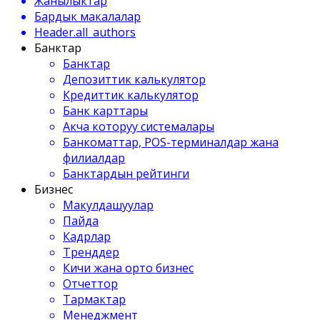
Жанылыктар
Бардык макалалар
Header.all_authors
Банктар
Банктар
Депозиттик калькулятор
Кредиттик калькулятор
Банк карттары
Акча которуу системалары
Банкоматтар, POS-терминалдар жана
филиалдар
Банктардын рейтинги
Бизнес
Макулдашуулар
Пайда
Кадрлар
Тренддер
Кичи жана орто бизнес
Отчеттор
Тармактар
Менеджмент