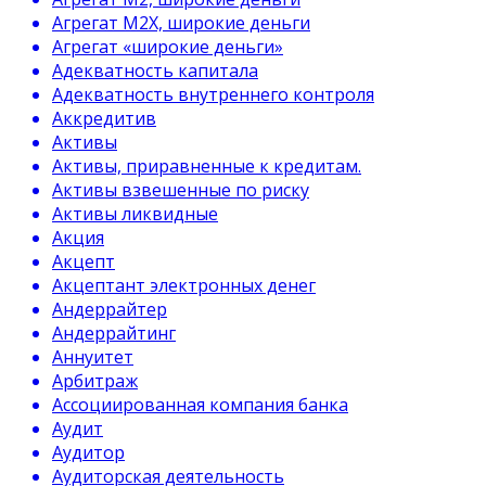
Агрегат М2Х, широкие деньги
Агрегат «широкие деньги»
Адекватность капитала
Адекватность внутреннего контроля
Аккредитив
Активы
Активы, приравненные к кредитам.
Активы взвешенные по риску
Активы ликвидные
Акция
Акцепт
Акцептант электронных денег
Андеррайтер
Андеррайтинг
Аннуитет
Арбитраж
Ассоциированная компания банка
Аудит
Аудитор
Аудиторская деятельность