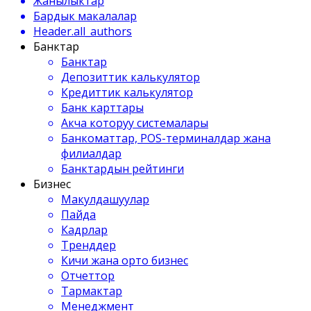
Жанылыктар
Бардык макалалар
Header.all_authors
Банктар
Банктар
Депозиттик калькулятор
Кредиттик калькулятор
Банк карттары
Акча которуу системалары
Банкоматтар, POS-терминалдар жана
филиалдар
Банктардын рейтинги
Бизнес
Макулдашуулар
Пайда
Кадрлар
Тренддер
Кичи жана орто бизнес
Отчеттор
Тармактар
Менеджмент