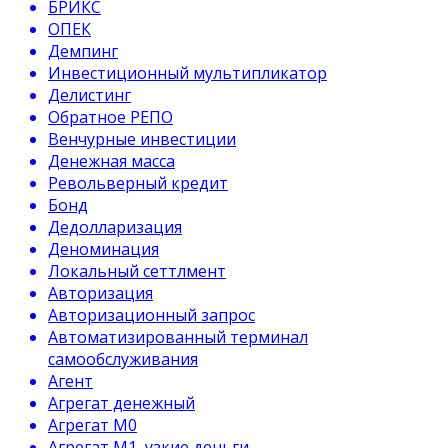
БРИКС
ОПЕК
Демпинг
Инвестиционный мультипликатор
Делистинг
Обратное РЕПО
Венчурные инвестиции
Денежная масса
Револьверный кредит
Бонд
Дедолларизация
Деноминация
Локальный сеттлмент
Авторизация
Авторизационный запрос
Автоматизированный терминал
самообслуживания
Агент
Агрегат денежный
Агрегат М0
Агрегат М1, узкие деньги