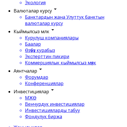
Экология
Валюталар курсу
Банктардын жана Улуттук банктын
валюталар курсу
Кыймылсыз мүлк
Курулуш компаниялары
Баалар
Өзүбүз курабыз
Эксперттин пикири
Коммерциялык кыймылсыз мүлк
Аянтчалар
Форумдар
Конференциялар
Инвестициялар
МЖӨ
Венчурдук инвестициялар
Инвестицияларды табуу
Фондулук биржа