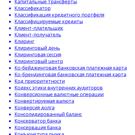
Капитальные трансферты
Классификатор
Классификация кредитного портфеля
Классифицируемые кредиты
Клиент-плательщик
Клиент-получатель
Клиринг
Клиринговый день
Клиринговая сессия
Клиринговый центр
Ко-бейджинговая банковская платежная карта
Ко-брендинговая банковская платежная карта
Код приоритетности
Кодекс этики внутренних аудиторов
Конверсионные валютные операции
Конвертируемая валюта
Конверсия долга
Консолидированный баланс
Консерватор банка
Консервация банка
Конъюнктура рынка