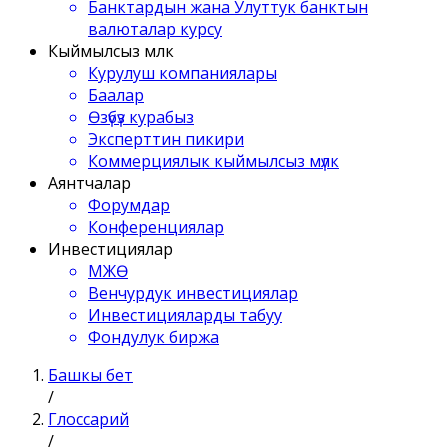
Банктардын жана Улуттук банктын
валюталар курсу
Кыймылсыз мүлк
Курулуш компаниялары
Баалар
Өзүбүз курабыз
Эксперттин пикири
Коммерциялык кыймылсыз мүлк
Аянтчалар
Форумдар
Конференциялар
Инвестициялар
МЖӨ
Венчурдук инвестициялар
Инвестицияларды табуу
Фондулук биржа
Башкы бет
/
Глоссарий
/