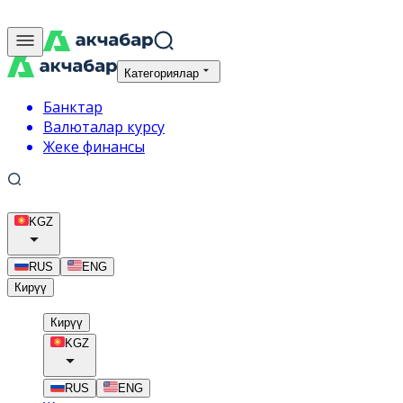
Категориялар
Банктар
Валюталар курсу
Жеке финансы
KGZ
RUS
ENG
Кирүү
Кирүү
KGZ
RUS
ENG