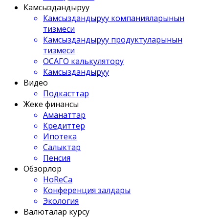
Камсыздандыруу
Камсыздандыруу компанияларынын
тизмеси
Камсыздандыруу продуктуларынын
тизмеси
ОСАГО калькулятору
Камсыздандыруу
Видео
Подкасттар
Жеке финансы
Аманаттар
Кредиттер
Ипотека
Салыктар
Пенсия
Обзорлор
HoReCa
Конференция залдары
Экология
Валюталар курсу