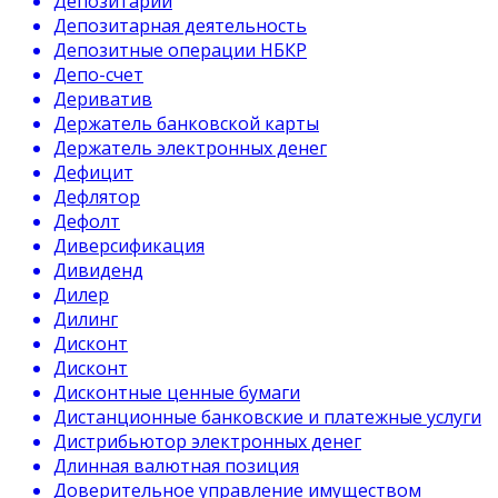
Депозитарий
Депозитарная деятельность
Депозитные операции НБКР
Депо-счет
Дериватив
Держатель банковской карты
Держатель электронных денег
Дефицит
Дефлятор
Дефолт
Диверсификация
Дивиденд
Дилер
Дилинг
Дисконт
Дисконт
Дисконтные ценные бумаги
Дистанционные банковские и платежные услуги
Дистрибьютор электронных денег
Длинная валютная позиция
Доверительное управление имуществом