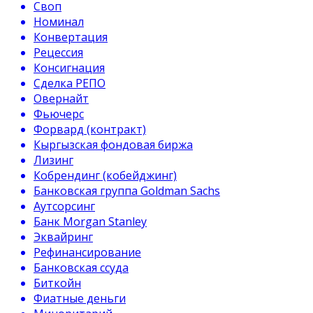
Своп
Номинал
Конвертация
Рецессия
Консигнация
Сделка РЕПО
Овернайт
Фьючерс
Форвард (контракт)
Кыргызская фондовая биржа
Лизинг
Кобрендинг (кобейджинг)
Банковская группа Goldman Sachs
Аутсорсинг
Банк Morgan Stanley
Эквайринг
Рефинансирование
Банковская ссуда
Биткойн
Фиатные деньги