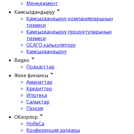
Менеджмент
Камсыздандыруу
Камсыздандыруу компанияларынын
тизмеси
Камсыздандыруу продуктуларынын
тизмеси
ОСАГО калькулятору
Камсыздандыруу
Видео
Подкасттар
Жеке финансы
Аманаттар
Кредиттер
Ипотека
Салыктар
Пенсия
Обзорлор
HoReCa
Конференция залдары