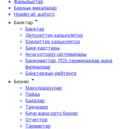
Жанылыктар
Бардык макалалар
Header.all_authors
Банктар
Банктар
Депозиттик калькулятор
Кредиттик калькулятор
Банк карттары
Акча которуу системалары
Банкоматтар, POS-терминалдар жана
филиалдар
Банктардын рейтинги
Бизнес
Макулдашуулар
Пайда
Кадрлар
Тренддер
Кичи жана орто бизнес
Отчеттор
Тармактар