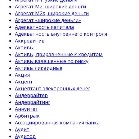
Агрегат М2, широкие деньги
Агрегат М2Х, широкие деньги
Агрегат «широкие деньги»
Адекватность капитала
Адекватность внутреннего контроля
Аккредитив
Активы
Активы, приравненные к кредитам.
Активы взвешенные по риску
Активы ликвидные
Акция
Акцепт
Акцептант электронных денег
Андеррайтер
Андеррайтинг
Аннуитет
Арбитраж
Ассоциированная компания банка
Аудит
Аудитор