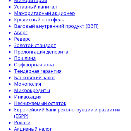
Миноритарий
Уставный капитал
Мажоритарный акционер
Кредитный портфель
Валовый внутренний продукт (ВВП)
Аверс
Реверс
Золотой стандарт
Пролонгация депозита
Пошлина
Оффшорная зона
Тендерная гарантия
Банковский залог
Монополия
Микрокредиты
Инкассация
Неснижаемый остаток
Европейский банк реконструкции и развития
(ЕБРР)
Роялти
Акцизный налог