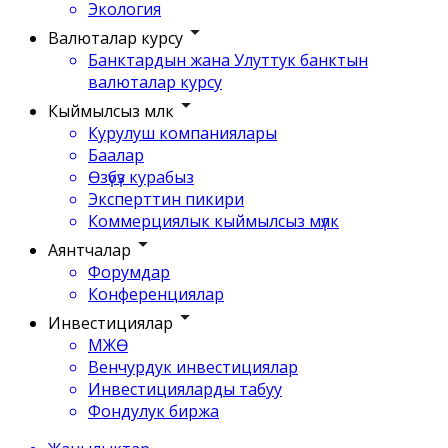
Экология
Валюталар курсу
Банктардын жана Улуттук банктын
валюталар курсу
Кыймылсыз мүлк
Курулуш компаниялары
Баалар
Өзүбүз курабыз
Эксперттин пикири
Коммерциялык кыймылсыз мүлк
Аянтчалар
Форумдар
Конференциялар
Инвестициялар
МЖӨ
Венчурдук инвестициялар
Инвестицияларды табуу
Фондулук биржа