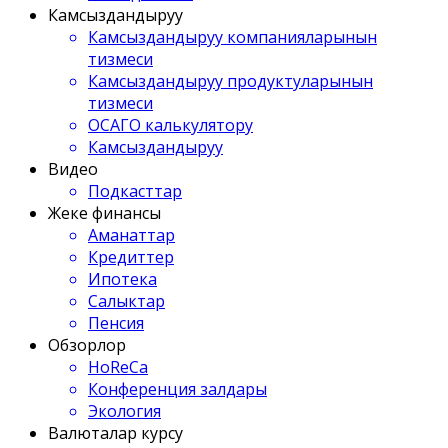
Камсыздандыруу
Камсыздандыруу компанияларынын
тизмеси
Камсыздандыруу продуктуларынын
тизмеси
ОСАГО калькулятору
Камсыздандыруу
Видео
Подкасттар
Жеке финансы
Аманаттар
Кредиттер
Ипотека
Салыктар
Пенсия
Обзорлор
HoReCa
Конференция залдары
Экология
Валюталар курсу