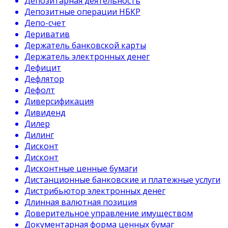
Депозитарная деятельность
Депозитные операции НБКР
Депо-счет
Дериватив
Держатель банковской карты
Держатель электронных денег
Дефицит
Дефлятор
Дефолт
Диверсификация
Дивиденд
Дилер
Дилинг
Дисконт
Дисконт
Дисконтные ценные бумаги
Дистанционные банковские и платежные услуги
Дистрибьютор электронных денег
Длинная валютная позиция
Доверительное управление имуществом
Документарная форма ценных бумаг