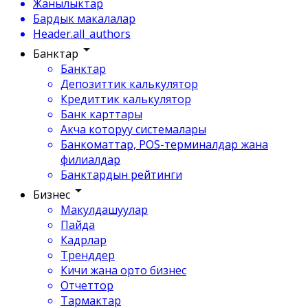
Жанылыктар
Бардык макалалар
Header.all_authors
Банктар
Банктар
Депозиттик калькулятор
Кредиттик калькулятор
Банк карттары
Акча которуу системалары
Банкоматтар, POS-терминалдар жана
филиалдар
Банктардын рейтинги
Бизнес
Макулдашуулар
Пайда
Кадрлар
Тренддер
Кичи жана орто бизнес
Отчеттор
Тармактар