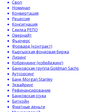
Своп
Номинал
Конвертация
Рецессия
Консигнация
Сделка РЕПО
Овернайт
Фьючерс
Форвард (контракт)
Кыргызская фондовая биржа
Лизинг
Кобрендинг (кобейджинг)
Банковская группа Goldman Sachs
Аутсорсинг
Банк Morgan Stanley
Эквайринг
Рефинансирование
Банковская ссуда
Биткойн
Фиатные деньги