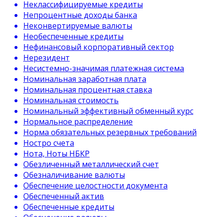
Неклассифицируемые кредиты
Непроцентные доходы банка
Неконвертируемые валюты
Необеспеченные кредиты
Нефинансовый корпоративный сектор
Нерезидент
Несистемно-значимая платежная система
Номинальная заработная плата
Номинальная процентная ставка
Номинальная стоимость
Номинальный эффективный обменный курс
Нормальное распределение
Норма обязательных резервных требований
Ностро счета
Нота, Ноты НБКР
Обезличенный металлический счет
Обезналичивание валюты
Обеспечение целостности документа
Обеспеченный актив
Обеспеченные кредиты