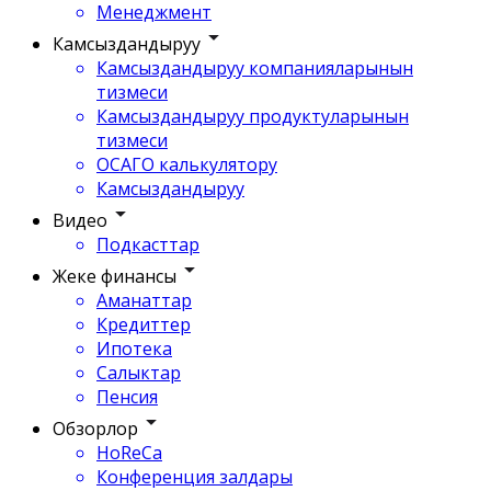
Менеджмент
Камсыздандыруу
Камсыздандыруу компанияларынын
тизмеси
Камсыздандыруу продуктуларынын
тизмеси
ОСАГО калькулятору
Камсыздандыруу
Видео
Подкасттар
Жеке финансы
Аманаттар
Кредиттер
Ипотека
Салыктар
Пенсия
Обзорлор
HoReCa
Конференция залдары