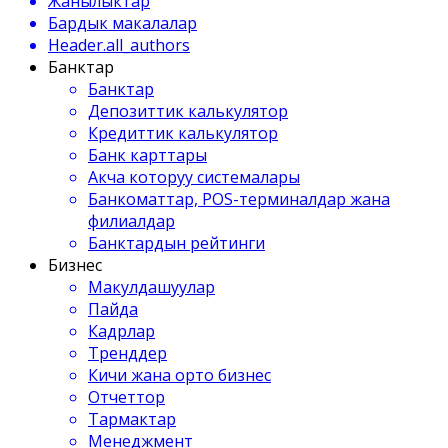
Жанылыктар
Бардык макалалар
Header.all_authors
Банктар
Банктар
Депозиттик калькулятор
Кредиттик калькулятор
Банк карттары
Акча которуу системалары
Банкоматтар, POS-терминалдар жана
филиалдар
Банктардын рейтинги
Бизнес
Макулдашуулар
Пайда
Кадрлар
Тренддер
Кичи жана орто бизнес
Отчеттор
Тармактар
Менеджмент