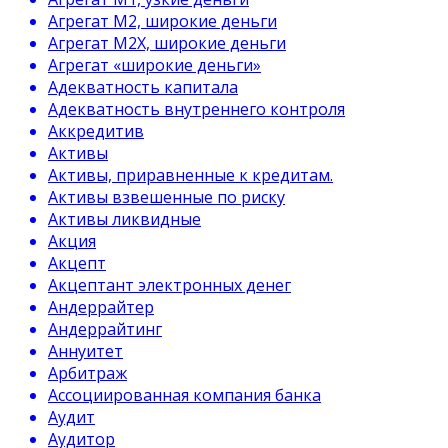
Агрегат М2, широкие деньги
Агрегат М2Х, широкие деньги
Агрегат «широкие деньги»
Адекватность капитала
Адекватность внутреннего контроля
Аккредитив
Активы
Активы, приравненные к кредитам.
Активы взвешенные по риску
Активы ликвидные
Акция
Акцепт
Акцептант электронных денег
Андеррайтер
Андеррайтинг
Аннуитет
Арбитраж
Ассоциированная компания банка
Аудит
Аудитор