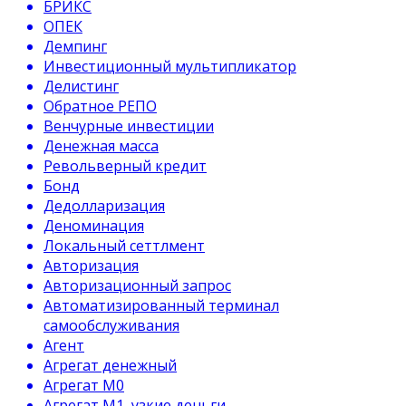
БРИКС
ОПЕК
Демпинг
Инвестиционный мультипликатор
Делистинг
Обратное РЕПО
Венчурные инвестиции
Денежная масса
Револьверный кредит
Бонд
Дедолларизация
Деноминация
Локальный сеттлмент
Авторизация
Авторизационный запрос
Автоматизированный терминал
самообслуживания
Агент
Агрегат денежный
Агрегат М0
Агрегат М1, узкие деньги