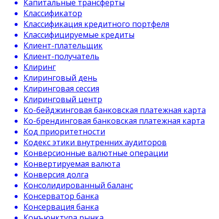
Капитальные трансферты
Классификатор
Классификация кредитного портфеля
Классифицируемые кредиты
Клиент-плательщик
Клиент-получатель
Клиринг
Клиринговый день
Клиринговая сессия
Клиринговый центр
Ко-бейджинговая банковская платежная карта
Ко-брендинговая банковская платежная карта
Код приоритетности
Кодекс этики внутренних аудиторов
Конверсионные валютные операции
Конвертируемая валюта
Конверсия долга
Консолидированный баланс
Консерватор банка
Консервация банка
Конъюнктура рынка