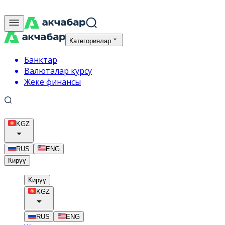
Категориялар
Банктар
Валюталар курсу
Жеке финансы
KGZ
RUS
ENG
Кирүү
Кирүү
KGZ
RUS
ENG