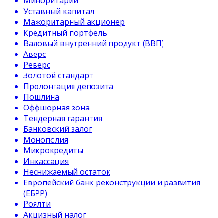
Миноритарий
Уставный капитал
Мажоритарный акционер
Кредитный портфель
Валовый внутренний продукт (ВВП)
Аверс
Реверс
Золотой стандарт
Пролонгация депозита
Пошлина
Оффшорная зона
Тендерная гарантия
Банковский залог
Монополия
Микрокредиты
Инкассация
Неснижаемый остаток
Европейский банк реконструкции и развития
(ЕБРР)
Роялти
Акцизный налог