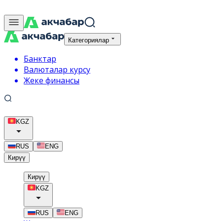
Категориялар
Банктар
Валюталар курсу
Жеке финансы
KGZ
RUS
ENG
Кирүү
Кирүү
KGZ
RUS
ENG