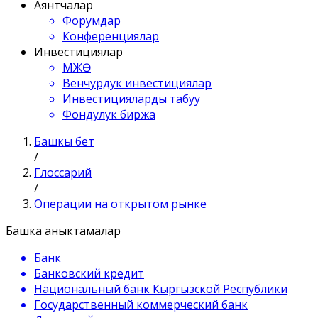
Аянтчалар
Форумдар
Конференциялар
Инвестициялар
МЖӨ
Венчурдук инвестициялар
Инвестицияларды табуу
Фондулук биржа
Башкы бет
/
Глоссарий
/
Операции на открытом рынке
Башка аныктамалар
Банк
Банковский кредит
Национальный банк Кыргызской Республики
Государственный коммерческий банк