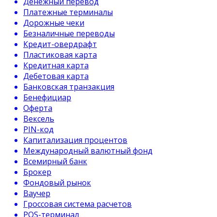
Денежный перевод
Платежные терминалы
Дорожные чеки
Безналичные переводы
Кредит-овердрафт
Пластиковая карта
Кредитная карта
Дебетовая карта
Банковская транзакция
Бенефициар
Оферта
Вексель
PIN-код
Капитализация процентов
Международный валютный фонд
Всемирный банк
Брокер
Фондовый рынок
Ваучер
Гроссовая система расчетов
POS-терминал