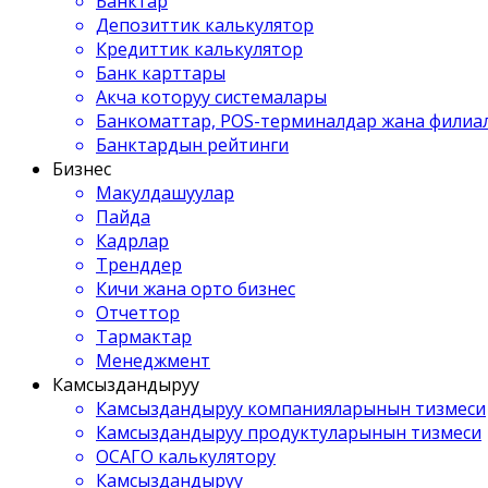
Банктар
Депозиттик калькулятор
Кредиттик калькулятор
Банк карттары
Акча которуу системалары
Банкоматтар, POS-терминалдар жана филиа
Банктардын рейтинги
Бизнес
Макулдашуулар
Пайда
Кадрлар
Тренддер
Кичи жана орто бизнес
Отчеттор
Тармактар
Менеджмент
Камсыздандыруу
Камсыздандыруу компанияларынын тизмеси
Камсыздандыруу продуктуларынын тизмеси
ОСАГО калькулятору
Камсыздандыруу