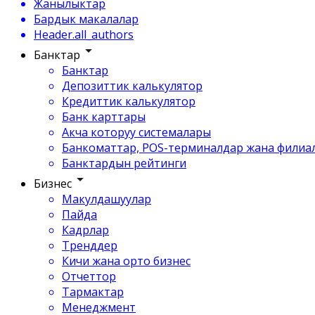
Жанылыктар
Бардык макалалар
Header.all_authors
Банктар
Банктар
Депозиттик калькулятор
Кредиттик калькулятор
Банк карттары
Акча которуу системалары
Банкоматтар, POS-терминалдар жана филиа
Банктардын рейтинги
Бизнес
Макулдашуулар
Пайда
Кадрлар
Тренддер
Кичи жана орто бизнес
Отчеттор
Тармактар
Менеджмент