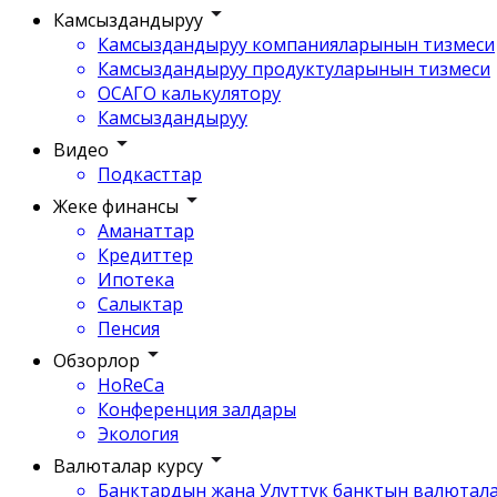
Камсыздандыруу
Камсыздандыруу компанияларынын тизмеси
Камсыздандыруу продуктуларынын тизмеси
ОСАГО калькулятору
Камсыздандыруу
Видео
Подкасттар
Жеке финансы
Аманаттар
Кредиттер
Ипотека
Салыктар
Пенсия
Обзорлор
HoReCa
Конференция залдары
Экология
Валюталар курсу
Банктардын жана Улуттук банктын валютала