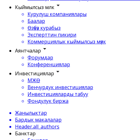
Кыймылсыз мүлк
Курулуш компаниялары
Баалар
Өзүбүз курабыз
Эксперттин пикири
Коммерциялык кыймылсыз мүлк
Аянтчалар
Форумдар
Конференциялар
Инвестициялар
МЖӨ
Венчурдук инвестициялар
Инвестицияларды табуу
Фондулук биржа
Жанылыктар
Бардык макалалар
Header.all_authors
Банктар