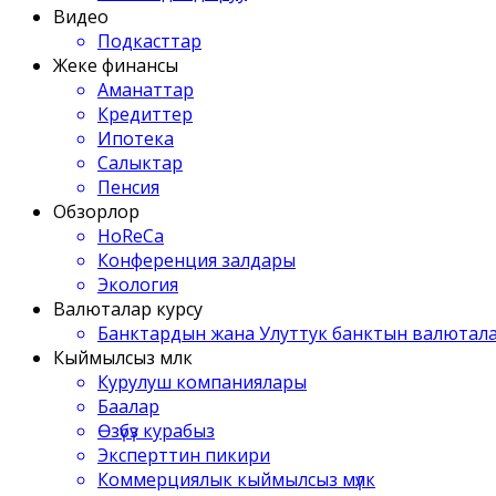
Видео
Подкасттар
Жеке финансы
Аманаттар
Кредиттер
Ипотека
Салыктар
Пенсия
Обзорлор
HoReCa
Конференция залдары
Экология
Валюталар курсу
Банктардын жана Улуттук банктын валютала
Кыймылсыз мүлк
Курулуш компаниялары
Баалар
Өзүбүз курабыз
Эксперттин пикири
Коммерциялык кыймылсыз мүлк