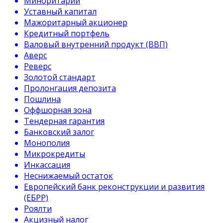
Миноритарий
Уставный капитал
Мажоритарный акционер
Кредитный портфель
Валовый внутренний продукт (ВВП)
Аверс
Реверс
Золотой стандарт
Пролонгация депозита
Пошлина
Оффшорная зона
Тендерная гарантия
Банковский залог
Монополия
Микрокредиты
Инкассация
Неснижаемый остаток
Европейский банк реконструкции и развития
(ЕБРР)
Роялти
Акцизный налог