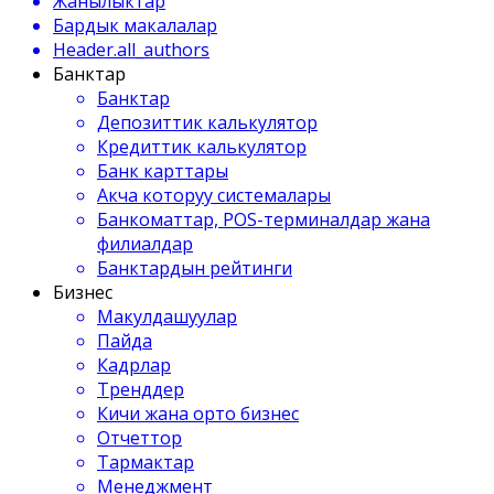
Жанылыктар
Бардык макалалар
Header.all_authors
Банктар
Банктар
Депозиттик калькулятор
Кредиттик калькулятор
Банк карттары
Акча которуу системалары
Банкоматтар, POS-терминалдар жана
филиалдар
Банктардын рейтинги
Бизнес
Макулдашуулар
Пайда
Кадрлар
Тренддер
Кичи жана орто бизнес
Отчеттор
Тармактар
Менеджмент