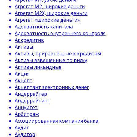
Агрегат М2, широкие деньги
Агрегат М2Х, широкие деньги
Агрегат «широкие деньги»
Адекватность капитала
Адекватность внутреннего контроля
Аккредитив
Активы
Активы, приравненные к кредитам.
Активы взвешенные по риску
Активы ликвидные
Акция
Акцепт
Акцептант электронных денег
Андеррайтер
Андеррайтинг
Аннуитет
Арбитраж
Ассоциированная компания банка
Аудит
Аудитор