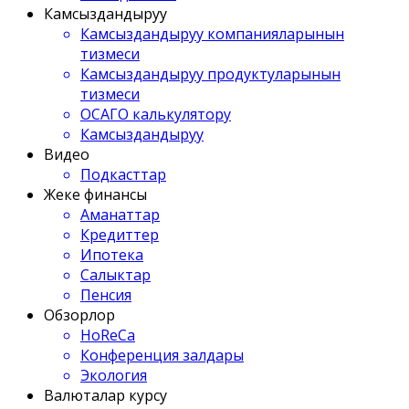
Камсыздандыруу
Камсыздандыруу компанияларынын
тизмеси
Камсыздандыруу продуктуларынын
тизмеси
ОСАГО калькулятору
Камсыздандыруу
Видео
Подкасттар
Жеке финансы
Аманаттар
Кредиттер
Ипотека
Салыктар
Пенсия
Обзорлор
HoReCa
Конференция залдары
Экология
Валюталар курсу