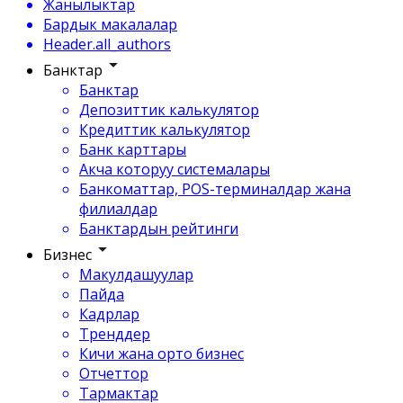
Жанылыктар
Бардык макалалар
Header.all_authors
Банктар
Банктар
Депозиттик калькулятор
Кредиттик калькулятор
Банк карттары
Акча которуу системалары
Банкоматтар, POS-терминалдар жана
филиалдар
Банктардын рейтинги
Бизнес
Макулдашуулар
Пайда
Кадрлар
Тренддер
Кичи жана орто бизнес
Отчеттор
Тармактар