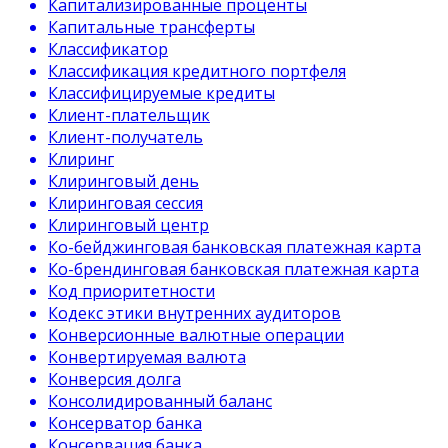
Капитализированные проценты
Капитальные трансферты
Классификатор
Классификация кредитного портфеля
Классифицируемые кредиты
Клиент-плательщик
Клиент-получатель
Клиринг
Клиринговый день
Клиринговая сессия
Клиринговый центр
Ко-бейджинговая банковская платежная карта
Ко-брендинговая банковская платежная карта
Код приоритетности
Кодекс этики внутренних аудиторов
Конверсионные валютные операции
Конвертируемая валюта
Конверсия долга
Консолидированный баланс
Консерватор банка
Консервация банка