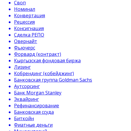
Своп
Номинал
Конвертация
Рецессия
Консигнация
Сделка РЕПО
Овернайт
Фьючерс
Форвард (контракт)
Кыргызская фондовая биржа
Лизинг
Кобрендинг (кобейджинг)
Банковская группа Goldman Sachs
Аутсорсинг
Банк Morgan Stanley
Эквайринг
Рефинансирование
Банковская ссуда
Биткойн
Фиатные деньги