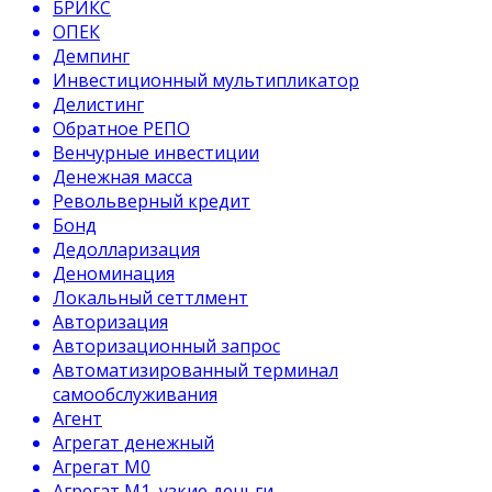
БРИКС
ОПЕК
Демпинг
Инвестиционный мультипликатор
Делистинг
Обратное РЕПО
Венчурные инвестиции
Денежная масса
Револьверный кредит
Бонд
Дедолларизация
Деноминация
Локальный сеттлмент
Авторизация
Авторизационный запрос
Автоматизированный терминал
самообслуживания
Агент
Агрегат денежный
Агрегат М0
Агрегат М1, узкие деньги