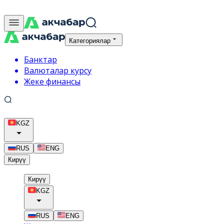
Категориялар
Банктар
Валюталар курсу
Жеке финансы
KGZ
RUS
ENG
Кирүү
Кирүү
KGZ
RUS
ENG