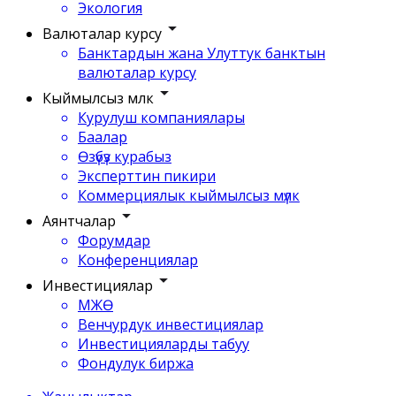
Экология
Валюталар курсу
Банктардын жана Улуттук банктын
валюталар курсу
Кыймылсыз мүлк
Курулуш компаниялары
Баалар
Өзүбүз курабыз
Эксперттин пикири
Коммерциялык кыймылсыз мүлк
Аянтчалар
Форумдар
Конференциялар
Инвестициялар
МЖӨ
Венчурдук инвестициялар
Инвестицияларды табуу
Фондулук биржа