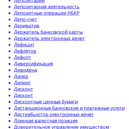
Депозитарий
Депозитарная деятельность
Депозитные операции НБКР
Депо-счет
Дериватив
Держатель банковской карты
Держатель электронных денег
Дефицит
Дефлятор
Дефолт
Диверсификация
Дивиденд
Дилер
Дилинг
Дисконт
Дисконт
Дисконтные ценные бумаги
Дистанционные банковские и платежные услуги
Дистрибьютор электронных денег
Длинная валютная позиция
Доверительное управление имуществом