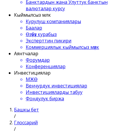
Банктардын жана Улуттук банктын
валюталар курсу
Кыймылсыз мүлк
Курулуш компаниялары
Баалар
Өзүбүз курабыз
Эксперттин пикири
Коммерциялык кыймылсыз мүлк
Аянтчалар
Форумдар
Конференциялар
Инвестициялар
МЖӨ
Венчурдук инвестициялар
Инвестицияларды табуу
Фондулук биржа
Башкы бет
/
Глоссарий
/