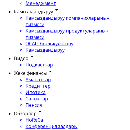
Менеджмент
Камсыздандыруу
Камсыздандыруу компанияларынын
тизмеси
Камсыздандыруу продуктуларынын
тизмеси
ОСАГО калькулятору
Камсыздандыруу
Видео
Подкасттар
Жеке финансы
Аманаттар
Кредиттер
Ипотека
Салыктар
Пенсия
Обзорлор
HoReCa
Конференция залдары