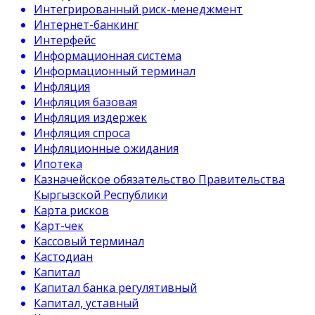
Интегрированный риск-менеджмент
Интернет-банкинг
Интерфейс
Информационная система
Информационный терминал
Инфляция
Инфляция базовая
Инфляция издержек
Инфляция спроса
Инфляционные ожидания
Ипотека
Казначейское обязательство Правительства
Кыргызской Республики
Карта рисков
Карт-чек
Кассовый терминал
Кастодиан
Капитал
Капитал банка регулятивный
Капитал, уставный