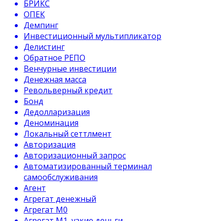
БРИКС
ОПЕК
Демпинг
Инвестиционный мультипликатор
Делистинг
Обратное РЕПО
Венчурные инвестиции
Денежная масса
Револьверный кредит
Бонд
Дедолларизация
Деноминация
Локальный сеттлмент
Авторизация
Авторизационный запрос
Автоматизированный терминал
самообслуживания
Агент
Агрегат денежный
Агрегат М0
Агрегат М1, узкие деньги