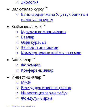
Экология
Валюталар курсу
Банктардын жана Улуттук банктын
валюталар курсу
Кыймылсыз мүлк
Курулуш компаниялары
Баалар
Өзүбүз курабыз
Эксперттин пикири
Коммерциялык кыймылсыз мүлк
Аянтчалар
Форумдар
Конференциялар
Инвестициялар
МЖӨ
Венчурдук инвестициялар
Инвестицияларды табуу
Фондулук биржа