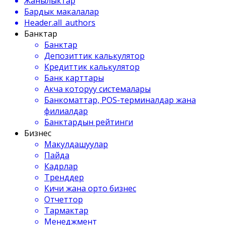
Жанылыктар
Бардык макалалар
Header.all_authors
Банктар
Банктар
Депозиттик калькулятор
Кредиттик калькулятор
Банк карттары
Акча которуу системалары
Банкоматтар, POS-терминалдар жана
филиалдар
Банктардын рейтинги
Бизнес
Макулдашуулар
Пайда
Кадрлар
Тренддер
Кичи жана орто бизнес
Отчеттор
Тармактар
Менеджмент