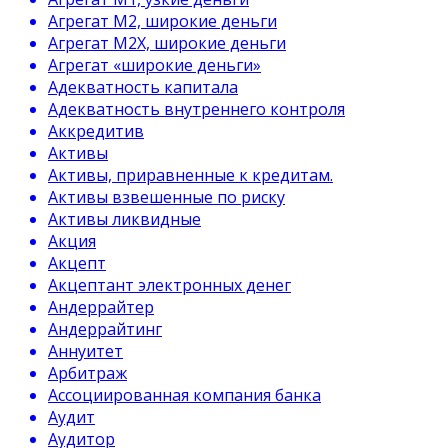
Агрегат М2, широкие деньги
Агрегат М2Х, широкие деньги
Агрегат «широкие деньги»
Адекватность капитала
Адекватность внутреннего контроля
Аккредитив
Активы
Активы, приравненные к кредитам.
Активы взвешенные по риску
Активы ликвидные
Акция
Акцепт
Акцептант электронных денег
Андеррайтер
Андеррайтинг
Аннуитет
Арбитраж
Ассоциированная компания банка
Аудит
Аудитор