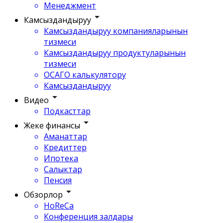
Менеджмент
Камсыздандыруу
Камсыздандыруу компанияларынын
тизмеси
Камсыздандыруу продуктуларынын
тизмеси
ОСАГО калькулятору
Камсыздандыруу
Видео
Подкасттар
Жеке финансы
Аманаттар
Кредиттер
Ипотека
Салыктар
Пенсия
Обзорлор
HoReCa
Конференция залдары