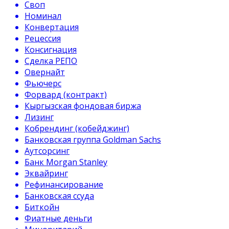
Своп
Номинал
Конвертация
Рецессия
Консигнация
Сделка РЕПО
Овернайт
Фьючерс
Форвард (контракт)
Кыргызская фондовая биржа
Лизинг
Кобрендинг (кобейджинг)
Банковская группа Goldman Sachs
Аутсорсинг
Банк Morgan Stanley
Эквайринг
Рефинансирование
Банковская ссуда
Биткойн
Фиатные деньги