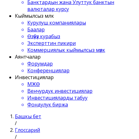
Банктардын жана Улуттук банктын
валюталар курсу
Кыймылсыз мүлк
Курулуш компаниялары
Баалар
Өзүбүз курабыз
Эксперттин пикири
Коммерциялык кыймылсыз мүлк
Аянтчалар
Форумдар
Конференциялар
Инвестициялар
МЖӨ
Венчурдук инвестициялар
Инвестицияларды табуу
Фондулук биржа
Башкы бет
/
Глоссарий
/