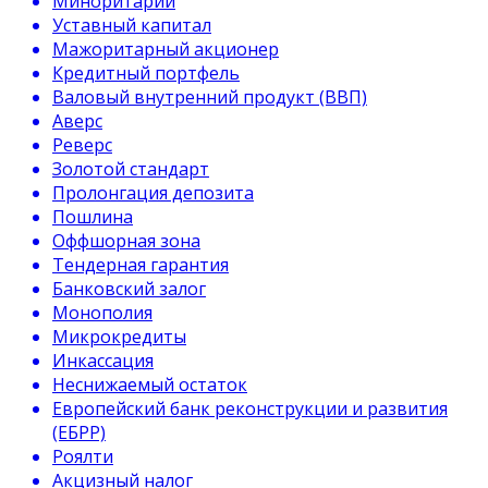
Миноритарий
Уставный капитал
Мажоритарный акционер
Кредитный портфель
Валовый внутренний продукт (ВВП)
Аверс
Реверс
Золотой стандарт
Пролонгация депозита
Пошлина
Оффшорная зона
Тендерная гарантия
Банковский залог
Монополия
Микрокредиты
Инкассация
Неснижаемый остаток
Европейский банк реконструкции и развития
(ЕБРР)
Роялти
Акцизный налог