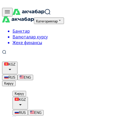
Категориялар
Банктар
Валюталар курсу
Жеке финансы
KGZ
RUS
ENG
Кирүү
Кирүү
KGZ
RUS
ENG