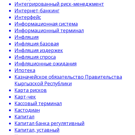
Интегрированный риск-менеджмент
Интернет-банкинг
Интерфейс
Информационная система
Информационный терминал
Инфляция
Инфляция базовая
Инфляция издержек
Инфляция спроса
Инфляционные ожидания
Ипотека
Казначейское обязательство Правительства
Кыргызской Республики
Карта рисков
Карт-чек
Кассовый терминал
Кастодиан
Капитал
Капитал банка регулятивный
Капитал, уставный