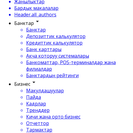
Жанылыктар
Бардык макалалар
Header.all_authors
Банктар
Банктар
Депозиттик калькулятор
Кредиттик калькулятор
Банк карттары
Акча которуу системалары
Банкоматтар, POS-терминалдар жана
филиалдар
Банктардын рейтинги
Бизнес
Макулдашуулар
Пайда
Кадрлар
Тренддер
Кичи жана орто бизнес
Отчеттор
Тармактар