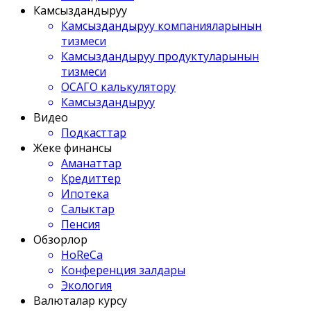
Камсыздандыруу
Камсыздандыруу компанияларынын
тизмеси
Камсыздандыруу продуктуларынын
тизмеси
ОСАГО калькулятору
Камсыздандыруу
Видео
Подкасттар
Жеке финансы
Аманаттар
Кредиттер
Ипотека
Салыктар
Пенсия
Обзорлор
HoReCa
Конференция залдары
Экология
Валюталар курсу