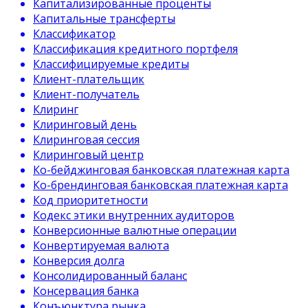
Капитализированные проценты
Капитальные трансферты
Классификатор
Классификация кредитного портфеля
Классифицируемые кредиты
Клиент-плательщик
Клиент-получатель
Клиринг
Клиринговый день
Клиринговая сессия
Клиринговый центр
Ко-бейджинговая банковская платежная карта
Ко-брендинговая банковская платежная карта
Код приоритетности
Кодекс этики внутренних аудиторов
Конверсионные валютные операции
Конвертируемая валюта
Конверсия долга
Консолидированный баланс
Консервация банка
Конъюнктура рынка