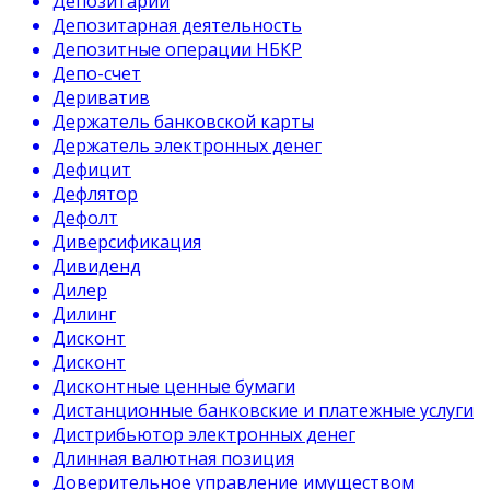
Депозитарий
Депозитарная деятельность
Депозитные операции НБКР
Депо-счет
Дериватив
Держатель банковской карты
Держатель электронных денег
Дефицит
Дефлятор
Дефолт
Диверсификация
Дивиденд
Дилер
Дилинг
Дисконт
Дисконт
Дисконтные ценные бумаги
Дистанционные банковские и платежные услуги
Дистрибьютор электронных денег
Длинная валютная позиция
Доверительное управление имуществом