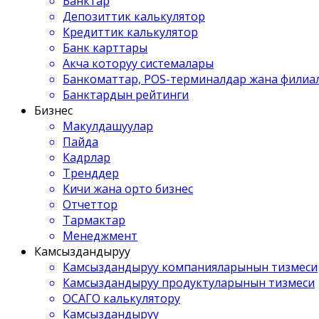
Банктар
Депозиттик калькулятор
Кредиттик калькулятор
Банк карттары
Акча которуу системалары
Банкоматтар, POS-терминалдар жана филиа
Банктардын рейтинги
Бизнес
Макулдашуулар
Пайда
Кадрлар
Тренддер
Кичи жана орто бизнес
Отчеттор
Тармактар
Менеджмент
Камсыздандыруу
Камсыздандыруу компанияларынын тизмеси
Камсыздандыруу продуктуларынын тизмеси
ОСАГО калькулятору
Камсыздандыруу