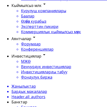
Кыймылсыз мүлк
Курулуш компаниялары
Баалар
Өзүбүз курабыз
Эксперттин пикири
Коммерциялык кыймылсыз мүлк
Аянтчалар
Форумдар
Конференциялар
Инвестициялар
МЖӨ
Венчурдук инвестициялар
Инвестицияларды табуу
Фондулук биржа
Жанылыктар
Бардык макалалар
Header.all_authors
Банктар