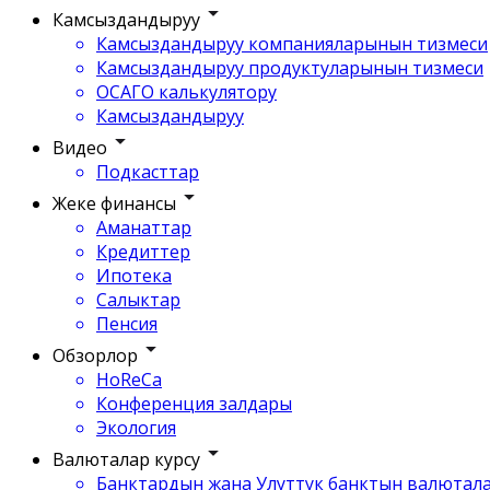
Камсыздандыруу
Камсыздандыруу компанияларынын тизмеси
Камсыздандыруу продуктуларынын тизмеси
ОСАГО калькулятору
Камсыздандыруу
Видео
Подкасттар
Жеке финансы
Аманаттар
Кредиттер
Ипотека
Салыктар
Пенсия
Обзорлор
HoReCa
Конференция залдары
Экология
Валюталар курсу
Банктардын жана Улуттук банктын валютала