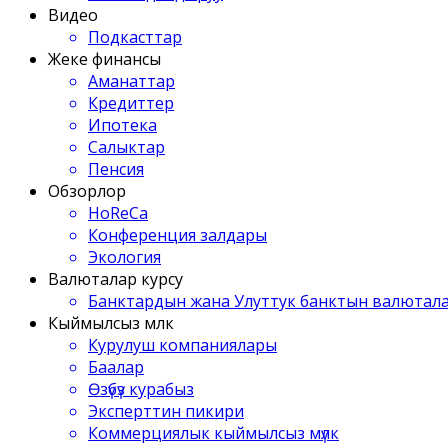
Видео
Подкасттар
Жеке финансы
Аманаттар
Кредиттер
Ипотека
Салыктар
Пенсия
Обзорлор
HoReCa
Конференция залдары
Экология
Валюталар курсу
Банктардын жана Улуттук банктын валютала
Кыймылсыз мүлк
Курулуш компаниялары
Баалар
Өзүбүз курабыз
Эксперттин пикири
Коммерциялык кыймылсыз мүлк