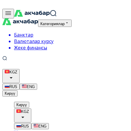
Категориялар
Банктар
Валюталар курсу
Жеке финансы
KGZ
RUS
ENG
Кирүү
Кирүү
KGZ
RUS
ENG