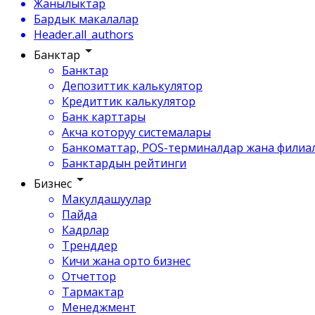
Жанылыктар
Бардык макалалар
Header.all_authors
Банктар
Банктар
Депозиттик калькулятор
Кредиттик калькулятор
Банк карттары
Акча которуу системалары
Банкоматтар, POS-терминалдар жана филиа
Банктардын рейтинги
Бизнес
Макулдашуулар
Пайда
Кадрлар
Тренддер
Кичи жана орто бизнес
Отчеттор
Тармактар
Менеджмент