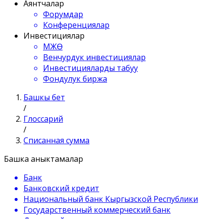
Аянтчалар
Форумдар
Конференциялар
Инвестициялар
МЖӨ
Венчурдук инвестициялар
Инвестицияларды табуу
Фондулук биржа
Башкы бет
/
Глоссарий
/
Списанная сумма
Башка аныктамалар
Банк
Банковский кредит
Национальный банк Кыргызской Республики
Государственный коммерческий банк