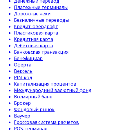
Денежный перевод
Платежные терминалы
Дорожные чеки
Безналичные переводы
Кредит-овердрафт
Пластиковая карта
Кредитная карта
Дебетовая карта
Банковская транзакция
Бенефициар
Оферта
Вексель
PIN-код
Капитализация процентов
Международный валютный фонд
Всемирный банк
Брокер
Фондовый рынок
Ваучер
Гроссовая система расчетов
POS-терминал