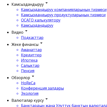
Камсыздандыруу
Камсыздандыруу компанияларынын тизмеси
Камсыздандыруу продуктуларынын тизмеси
ОСАГО калькулятору
Камсыздандыруу
Видео
Подкасттар
Жеке финансы
Аманаттар
Кредиттер
Ипотека
Салыктар
Пенсия
Обзорлор
HoReCa
Конференция залдары
Экология
Валюталар курсу
Банктардын жана Улуттук банктын валютала