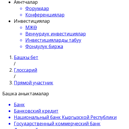
Аянтчалар
Форумдар
Конференциялар
Инвестициялар
МЖӨ
Венчурдук инвестициялар
Инвестицияларды табуу
Фондулук биржа
Башкы бет
/
Глоссарий
/
Прямой участник
Башка аныктамалар
Банк
Банковский кредит
Национальный банк Кыргызской Республики
Государственный коммерческий банк