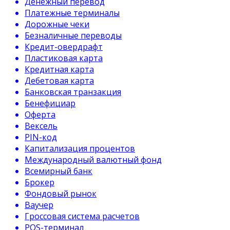
Денежный перевод
Платежные терминалы
Дорожные чеки
Безналичные переводы
Кредит-овердрафт
Пластиковая карта
Кредитная карта
Дебетовая карта
Банковская транзакция
Бенефициар
Оферта
Вексель
PIN-код
Капитализация процентов
Международный валютный фонд
Всемирный банк
Брокер
Фондовый рынок
Ваучер
Гроссовая система расчетов
POS-терминал