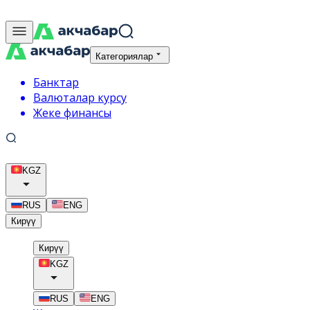
Категориялар
Банктар
Валюталар курсу
Жеке финансы
KGZ
RUS
ENG
Кирүү
Кирүү
KGZ
RUS
ENG