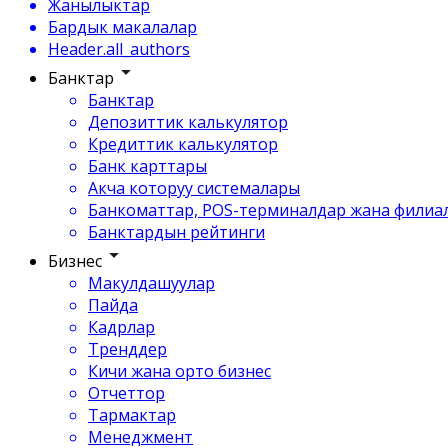
Жанылыктар
Бардык макалалар
Header.all_authors
Банктар
Банктар
Депозиттик калькулятор
Кредиттик калькулятор
Банк карттары
Акча которуу системалары
Банкоматтар, POS-терминалдар жана филиа
Банктардын рейтинги
Бизнес
Макулдашуулар
Пайда
Кадрлар
Тренддер
Кичи жана орто бизнес
Отчеттор
Тармактар
Менеджмент