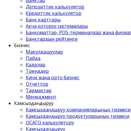
Банктар
Депозиттик калькулятор
Кредиттик калькулятор
Банк карттары
Акча которуу системалары
Банкоматтар, POS-терминалдар жана филиа
Банктардын рейтинги
Бизнес
Макулдашуулар
Пайда
Кадрлар
Тренддер
Кичи жана орто бизнес
Отчеттор
Тармактар
Менеджмент
Камсыздандыруу
Камсыздандыруу компанияларынын тизмеси
Камсыздандыруу продуктуларынын тизмеси
ОСАГО калькулятору
Камсыздандыруу