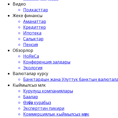
Видео
Подкасттар
Жеке финансы
Аманаттар
Кредиттер
Ипотека
Салыктар
Пенсия
Обзорлор
HoReCa
Конференция залдары
Экология
Валюталар курсу
Банктардын жана Улуттук банктын валютала
Кыймылсыз мүлк
Курулуш компаниялары
Баалар
Өзүбүз курабыз
Эксперттин пикири
Коммерциялык кыймылсыз мүлк