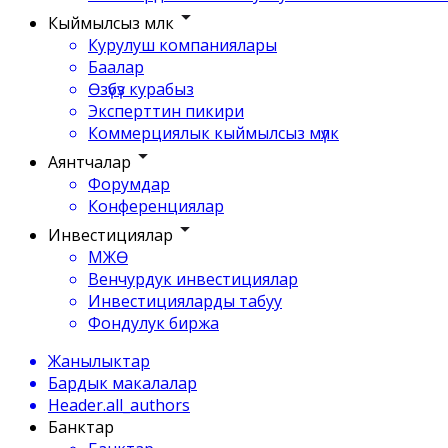
Кыймылсыз мүлк
Курулуш компаниялары
Баалар
Өзүбүз курабыз
Эксперттин пикири
Коммерциялык кыймылсыз мүлк
Аянтчалар
Форумдар
Конференциялар
Инвестициялар
МЖӨ
Венчурдук инвестициялар
Инвестицияларды табуу
Фондулук биржа
Жанылыктар
Бардык макалалар
Header.all_authors
Банктар