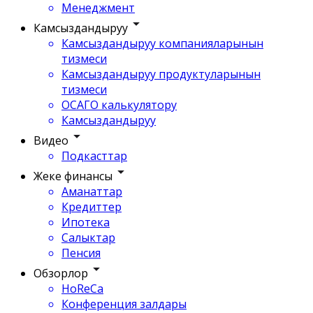
Менеджмент
Камсыздандыруу
Камсыздандыруу компанияларынын
тизмеси
Камсыздандыруу продуктуларынын
тизмеси
ОСАГО калькулятору
Камсыздандыруу
Видео
Подкасттар
Жеке финансы
Аманаттар
Кредиттер
Ипотека
Салыктар
Пенсия
Обзорлор
HoReCa
Конференция залдары