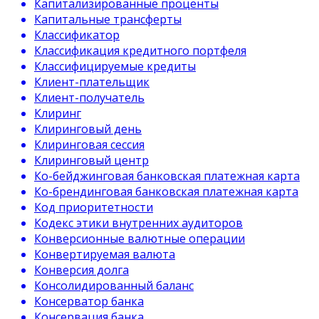
Капитализированные проценты
Капитальные трансферты
Классификатор
Классификация кредитного портфеля
Классифицируемые кредиты
Клиент-плательщик
Клиент-получатель
Клиринг
Клиринговый день
Клиринговая сессия
Клиринговый центр
Ко-бейджинговая банковская платежная карта
Ко-брендинговая банковская платежная карта
Код приоритетности
Кодекс этики внутренних аудиторов
Конверсионные валютные операции
Конвертируемая валюта
Конверсия долга
Консолидированный баланс
Консерватор банка
Консервация банка