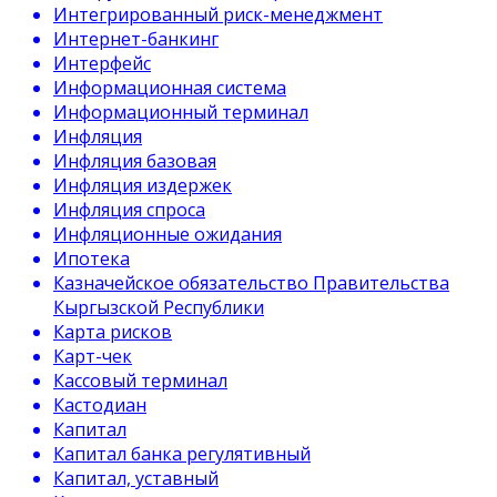
Интегрированный риск-менеджмент
Интернет-банкинг
Интерфейс
Информационная система
Информационный терминал
Инфляция
Инфляция базовая
Инфляция издержек
Инфляция спроса
Инфляционные ожидания
Ипотека
Казначейское обязательство Правительства
Кыргызской Республики
Карта рисков
Карт-чек
Кассовый терминал
Кастодиан
Капитал
Капитал банка регулятивный
Капитал, уставный