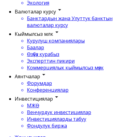
Экология
Валюталар курсу
Банктардын жана Улуттук банктын
валюталар курсу
Кыймылсыз мүлк
Курулуш компаниялары
Баалар
Өзүбүз курабыз
Эксперттин пикири
Коммерциялык кыймылсыз мүлк
Аянтчалар
Форумдар
Конференциялар
Инвестициялар
МЖӨ
Венчурдук инвестициялар
Инвестицияларды табуу
Фондулук биржа