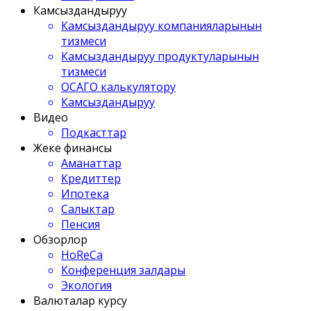
Камсыздандыруу
Камсыздандыруу компанияларынын
тизмеси
Камсыздандыруу продуктуларынын
тизмеси
ОСАГО калькулятору
Камсыздандыруу
Видео
Подкасттар
Жеке финансы
Аманаттар
Кредиттер
Ипотека
Салыктар
Пенсия
Обзорлор
HoReCa
Конференция залдары
Экология
Валюталар курсу