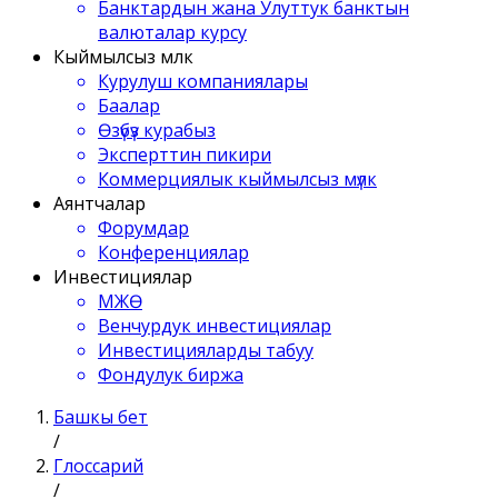
Банктардын жана Улуттук банктын
валюталар курсу
Кыймылсыз мүлк
Курулуш компаниялары
Баалар
Өзүбүз курабыз
Эксперттин пикири
Коммерциялык кыймылсыз мүлк
Аянтчалар
Форумдар
Конференциялар
Инвестициялар
МЖӨ
Венчурдук инвестициялар
Инвестицияларды табуу
Фондулук биржа
Башкы бет
/
Глоссарий
/