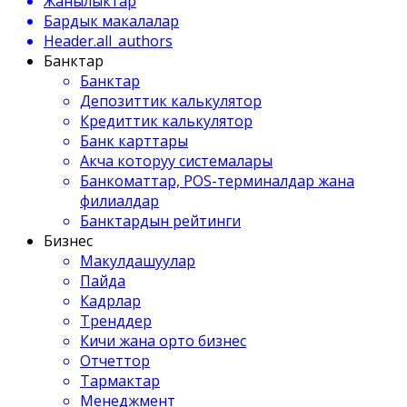
Жанылыктар
Бардык макалалар
Header.all_authors
Банктар
Банктар
Депозиттик калькулятор
Кредиттик калькулятор
Банк карттары
Акча которуу системалары
Банкоматтар, POS-терминалдар жана
филиалдар
Банктардын рейтинги
Бизнес
Макулдашуулар
Пайда
Кадрлар
Тренддер
Кичи жана орто бизнес
Отчеттор
Тармактар
Менеджмент