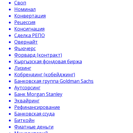
Своп
Номинал
Конвертация
Рецессия
Консигнация
Сделка РЕПО
Овернайт
Фьючерс
Форвард (контракт)
Кыргызская фондовая биржа
Лизинг
Кобрендинг (кобейджинг)
Банковская группа Goldman Sachs
Аутсорсинг
Банк Morgan Stanley
Эквайринг
Рефинансирование
Банковская ссуда
Биткойн
Фиатные деньги