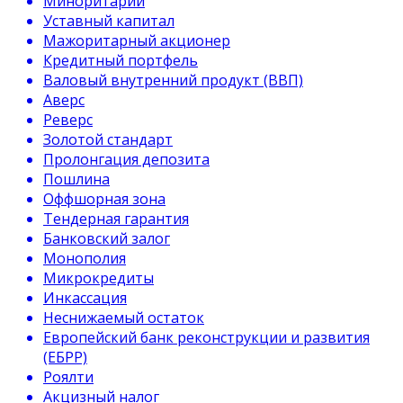
Миноритарий
Уставный капитал
Мажоритарный акционер
Кредитный портфель
Валовый внутренний продукт (ВВП)
Аверс
Реверс
Золотой стандарт
Пролонгация депозита
Пошлина
Оффшорная зона
Тендерная гарантия
Банковский залог
Монополия
Микрокредиты
Инкассация
Неснижаемый остаток
Европейский банк реконструкции и развития
(ЕБРР)
Роялти
Акцизный налог