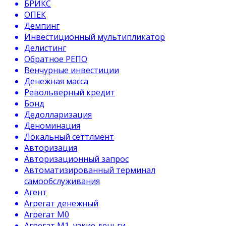
БРИКС
ОПЕК
Демпинг
Инвестиционный мультипликатор
Делистинг
Обратное РЕПО
Венчурные инвестиции
Денежная масса
Револьверный кредит
Бонд
Дедолларизация
Деноминация
Локальный сеттлмент
Авторизация
Авторизационный запрос
Автоматизированный терминал
самообслуживания
Агент
Агрегат денежный
Агрегат М0
Агрегат М1, узкие деньги