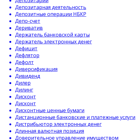
Депозитарий
Депозитарная деятельность
Депозитные операции НБКР
Депо-счет
Дериватив
Держатель банковской карты
Держатель электронных денег
Дефицит
Дефлятор
Дефолт
Диверсификация
Дивиденд
Дилер
Дилинг
Дисконт
Дисконт
Дисконтные ценные бумаги
Дистанционные банковские и платежные услуги
Дистрибьютор электронных денег
Длинная валютная позиция
Доверительное управление имуществом