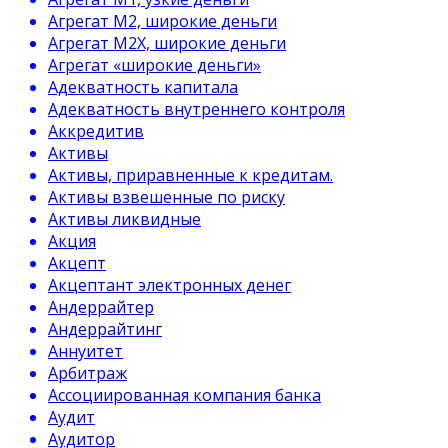
Агрегат М2, широкие деньги
Агрегат М2Х, широкие деньги
Агрегат «широкие деньги»
Адекватность капитала
Адекватность внутреннего контроля
Аккредитив
Активы
Активы, приравненные к кредитам.
Активы взвешенные по риску
Активы ликвидные
Акция
Акцепт
Акцептант электронных денег
Андеррайтер
Андеррайтинг
Аннуитет
Арбитраж
Ассоциированная компания банка
Аудит
Аудитор