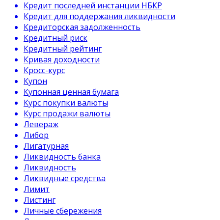
Кредит последней инстанции НБКР
Кредит для поддержания ликвидности
Кредиторская задолженность
Кредитный риск
Кредитный рейтинг
Кривая доходности
Кросс-курс
Купон
Купонная ценная бумага
Курс покупки валюты
Курс продажи валюты
Левераж
Либор
Лигатурная
Ликвидность банка
Ликвидность
Ликвидные средства
Лимит
Листинг
Личные сбережения