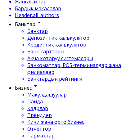
Жанылыктар
Бардык макалалар
Header.all_authors
Банктар
Банктар
Депозиттик калькулятор
Кредиттик калькулятор
Банк карттары
Акча которуу системалары
Банкоматтар, POS-терминалдар жана
филиалдар
Банктардын рейтинги
Бизнес
Макулдашуулар
Пайда
Кадрлар
Тренддер
Кичи жана орто бизнес
Отчеттор
Тармактар