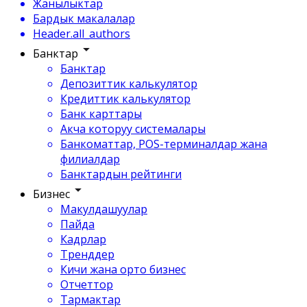
Жанылыктар
Бардык макалалар
Header.all_authors
Банктар
Банктар
Депозиттик калькулятор
Кредиттик калькулятор
Банк карттары
Акча которуу системалары
Банкоматтар, POS-терминалдар жана
филиалдар
Банктардын рейтинги
Бизнес
Макулдашуулар
Пайда
Кадрлар
Тренддер
Кичи жана орто бизнес
Отчеттор
Тармактар