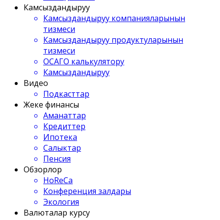
Камсыздандыруу
Камсыздандыруу компанияларынын
тизмеси
Камсыздандыруу продуктуларынын
тизмеси
ОСАГО калькулятору
Камсыздандыруу
Видео
Подкасттар
Жеке финансы
Аманаттар
Кредиттер
Ипотека
Салыктар
Пенсия
Обзорлор
HoReCa
Конференция залдары
Экология
Валюталар курсу