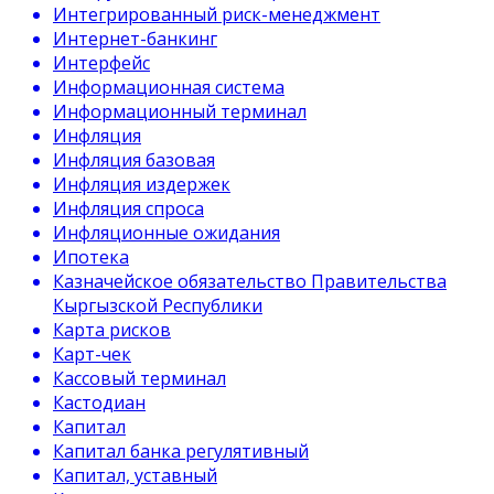
Интегрированный риск-менеджмент
Интернет-банкинг
Интерфейс
Информационная система
Информационный терминал
Инфляция
Инфляция базовая
Инфляция издержек
Инфляция спроса
Инфляционные ожидания
Ипотека
Казначейское обязательство Правительства
Кыргызской Республики
Карта рисков
Карт-чек
Кассовый терминал
Кастодиан
Капитал
Капитал банка регулятивный
Капитал, уставный