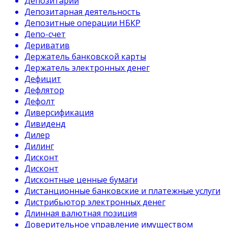
Депозитарий
Депозитарная деятельность
Депозитные операции НБКР
Депо-счет
Дериватив
Держатель банковской карты
Держатель электронных денег
Дефицит
Дефлятор
Дефолт
Диверсификация
Дивиденд
Дилер
Дилинг
Дисконт
Дисконт
Дисконтные ценные бумаги
Дистанционные банковские и платежные услуги
Дистрибьютор электронных денег
Длинная валютная позиция
Доверительное управление имуществом