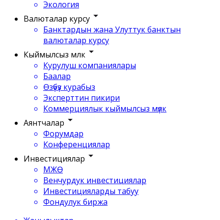
Экология
Валюталар курсу
Банктардын жана Улуттук банктын
валюталар курсу
Кыймылсыз мүлк
Курулуш компаниялары
Баалар
Өзүбүз курабыз
Эксперттин пикири
Коммерциялык кыймылсыз мүлк
Аянтчалар
Форумдар
Конференциялар
Инвестициялар
МЖӨ
Венчурдук инвестициялар
Инвестицияларды табуу
Фондулук биржа