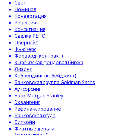
Своп
Номинал
Конвертация
Рецессия
Консигнация
Сделка РЕПО
Овернайт
Фьючерс
Форвард (контракт)
Кыргызская фондовая биржа
Лизинг
Кобрендинг (кобейджинг)
Банковская группа Goldman Sachs
Аутсорсинг
Банк Morgan Stanley
Эквайринг
Рефинансирование
Банковская ссуда
Биткойн
Фиатные деньги