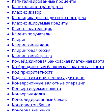
Капитализированные проценты
Капитальные трансферты
Классификатор
Классификация кредитного портфеля
Классифицируемые кредиты
Клиент-плательщик
Клиент-получатель
Клиринг
Клиринговый день
Клиринговая сессия
Клиринговый центр
Ко-бейджинговая банковская платежная карта
Ко-брендинговая банковская платежная карта
Код приоритетности
Кодекс этики внутренних аудиторов
Конверсионные валютные операции
Конвертируемая валюта
Конверсия долга
Консолидированный баланс
Консерватор банка
Консервация банка