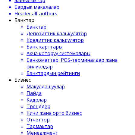
Жанылыктар
Бардык макалалар
Header.all_authors
Банктар
Банктар
Депозиттик калькулятор
Кредиттик калькулятор
Банк карттары
Акча которуу системалары
Банкоматтар, POS-терминалдар жана
филиалдар
Банктардын рейтинги
Бизнес
Макулдашуулар
Пайда
Кадрлар
Тренддер
Кичи жана орто бизнес
Отчеттор
Тармактар
Менеджмент