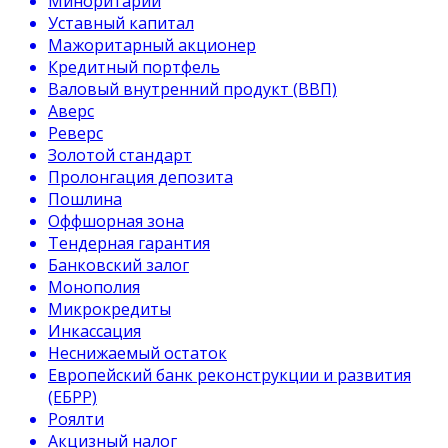
Миноритарий
Уставный капитал
Мажоритарный акционер
Кредитный портфель
Валовый внутренний продукт (ВВП)
Аверс
Реверс
Золотой стандарт
Пролонгация депозита
Пошлина
Оффшорная зона
Тендерная гарантия
Банковский залог
Монополия
Микрокредиты
Инкассация
Неснижаемый остаток
Европейский банк реконструкции и развития
(ЕБРР)
Роялти
Акцизный налог