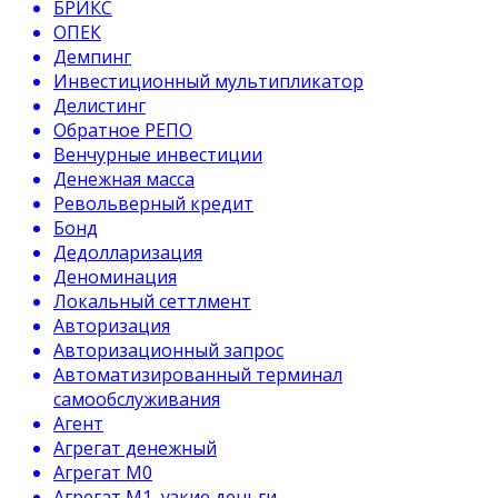
БРИКС
ОПЕК
Демпинг
Инвестиционный мультипликатор
Делистинг
Обратное РЕПО
Венчурные инвестиции
Денежная масса
Револьверный кредит
Бонд
Дедолларизация
Деноминация
Локальный сеттлмент
Авторизация
Авторизационный запрос
Автоматизированный терминал
самообслуживания
Агент
Агрегат денежный
Агрегат М0
Агрегат М1, узкие деньги