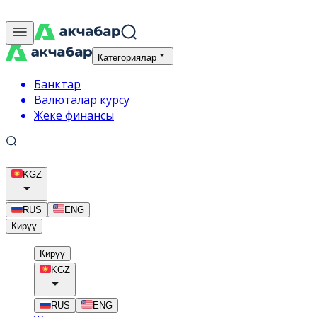
Категориялар
Банктар
Валюталар курсу
Жеке финансы
KGZ
RUS
ENG
Кирүү
Кирүү
KGZ
RUS
ENG