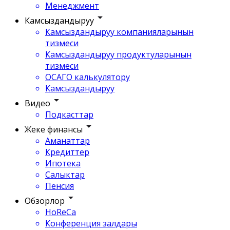
Менеджмент
Камсыздандыруу
Камсыздандыруу компанияларынын
тизмеси
Камсыздандыруу продуктуларынын
тизмеси
ОСАГО калькулятору
Камсыздандыруу
Видео
Подкасттар
Жеке финансы
Аманаттар
Кредиттер
Ипотека
Салыктар
Пенсия
Обзорлор
HoReCa
Конференция залдары