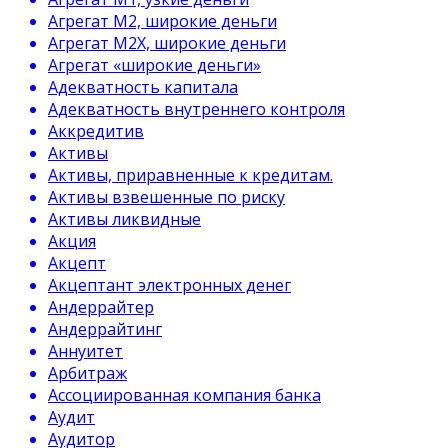
Агрегат М2, широкие деньги
Агрегат М2Х, широкие деньги
Агрегат «широкие деньги»
Адекватность капитала
Адекватность внутреннего контроля
Аккредитив
Активы
Активы, приравненные к кредитам.
Активы взвешенные по риску
Активы ликвидные
Акция
Акцепт
Акцептант электронных денег
Андеррайтер
Андеррайтинг
Аннуитет
Арбитраж
Ассоциированная компания банка
Аудит
Аудитор