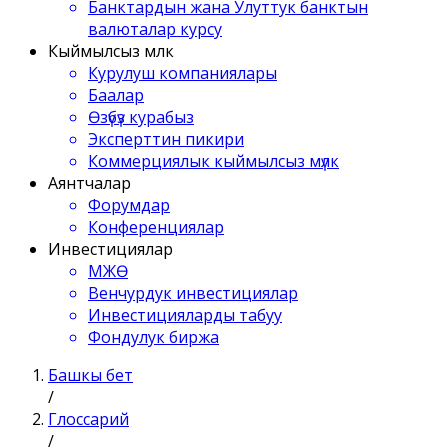
Банктардын жана Улуттук банктын
валюталар курсу
Кыймылсыз мүлк
Курулуш компаниялары
Баалар
Өзүбүз курабыз
Эксперттин пикири
Коммерциялык кыймылсыз мүлк
Аянтчалар
Форумдар
Конференциялар
Инвестициялар
МЖӨ
Венчурдук инвестициялар
Инвестицияларды табуу
Фондулук биржа
Башкы бет
/
Глоссарий
/