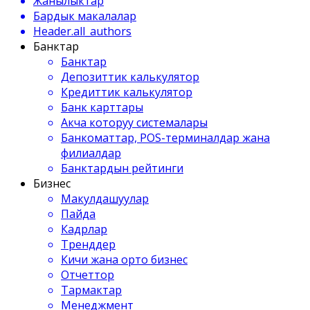
Жанылыктар
Бардык макалалар
Header.all_authors
Банктар
Банктар
Депозиттик калькулятор
Кредиттик калькулятор
Банк карттары
Акча которуу системалары
Банкоматтар, POS-терминалдар жана
филиалдар
Банктардын рейтинги
Бизнес
Макулдашуулар
Пайда
Кадрлар
Тренддер
Кичи жана орто бизнес
Отчеттор
Тармактар
Менеджмент