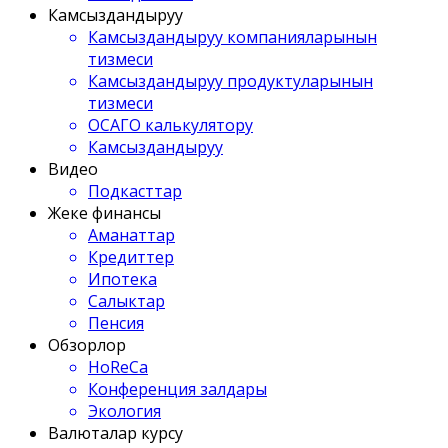
Камсыздандыруу
Камсыздандыруу компанияларынын
тизмеси
Камсыздандыруу продуктуларынын
тизмеси
ОСАГО калькулятору
Камсыздандыруу
Видео
Подкасттар
Жеке финансы
Аманаттар
Кредиттер
Ипотека
Салыктар
Пенсия
Обзорлор
HoReCa
Конференция залдары
Экология
Валюталар курсу