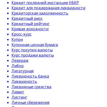
Кредит последней инстанции НБКР
Кредит для поддержания ликвидности
Кредиторская задолженность
Кредитный риск
Кредитный рейтинг
Кривая доходности
Кросс-курс
Купон
Купонная ценная бумага
Курс покупки валюты
Курс продажи валюты
Левераж
Либор
Лигатурная
Ликвидность банка
Ликвидность
Ликвидные средства
Лимит
Листинг
Личные сбережения