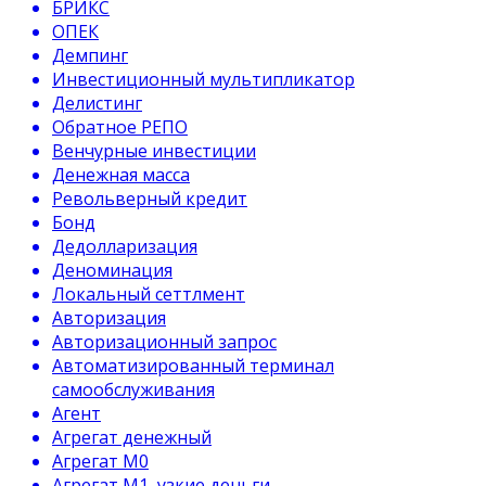
БРИКС
ОПЕК
Демпинг
Инвестиционный мультипликатор
Делистинг
Обратное РЕПО
Венчурные инвестиции
Денежная масса
Револьверный кредит
Бонд
Дедолларизация
Деноминация
Локальный сеттлмент
Авторизация
Авторизационный запрос
Автоматизированный терминал
самообслуживания
Агент
Агрегат денежный
Агрегат М0
Агрегат М1, узкие деньги