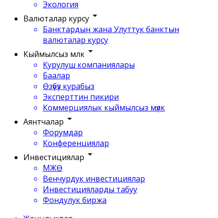
Экология
Валюталар курсу
Банктардын жана Улуттук банктын
валюталар курсу
Кыймылсыз мүлк
Курулуш компаниялары
Баалар
Өзүбүз курабыз
Эксперттин пикири
Коммерциялык кыймылсыз мүлк
Аянтчалар
Форумдар
Конференциялар
Инвестициялар
МЖӨ
Венчурдук инвестициялар
Инвестицияларды табуу
Фондулук биржа