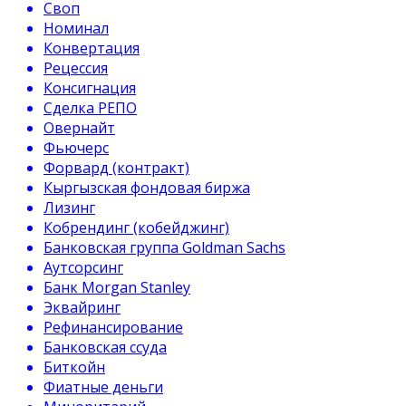
Своп
Номинал
Конвертация
Рецессия
Консигнация
Сделка РЕПО
Овернайт
Фьючерс
Форвард (контракт)
Кыргызская фондовая биржа
Лизинг
Кобрендинг (кобейджинг)
Банковская группа Goldman Sachs
Аутсорсинг
Банк Morgan Stanley
Эквайринг
Рефинансирование
Банковская ссуда
Биткойн
Фиатные деньги