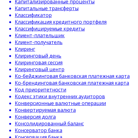
Капитализированные проценты
Капитальные трансферты
Классификатор
Классификация кредитного портфеля
Классифицируемые кредиты
Клиент-плательщик
Клиент-получатель
Клиринг
Клиринговый день
Клиринговая сессия
Клиринговый центр
Ко-бейджинговая банковская платежная карта
Ко-брендинговая банковская платежная карта
Код приоритетности
Кодекс этики внутренних аудиторов
Конверсионные валютные операции
Конвертируемая валюта
Конверсия долга
Консолидированный баланс
Консерватор банка
Консервация банка