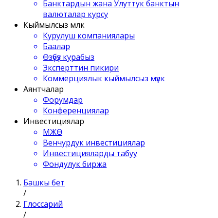
Банктардын жана Улуттук банктын
валюталар курсу
Кыймылсыз мүлк
Курулуш компаниялары
Баалар
Өзүбүз курабыз
Эксперттин пикири
Коммерциялык кыймылсыз мүлк
Аянтчалар
Форумдар
Конференциялар
Инвестициялар
МЖӨ
Венчурдук инвестициялар
Инвестицияларды табуу
Фондулук биржа
Башкы бет
/
Глоссарий
/