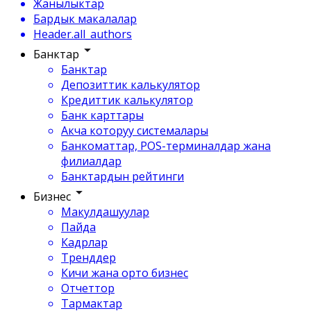
Жанылыктар
Бардык макалалар
Header.all_authors
Банктар
Банктар
Депозиттик калькулятор
Кредиттик калькулятор
Банк карттары
Акча которуу системалары
Банкоматтар, POS-терминалдар жана
филиалдар
Банктардын рейтинги
Бизнес
Макулдашуулар
Пайда
Кадрлар
Тренддер
Кичи жана орто бизнес
Отчеттор
Тармактар