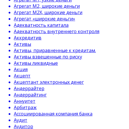
Агрегат М2, широкие деньги
Агрегат М2Х, широкие деньги
Агрегат «широкие деньги»
Адекватность капитала
Адекватность внутреннего контроля
Аккредитив
Активы
Активы, приравненные к кредитам.
Активы взвешенные по риску
Активы ликвидные
Акция
Акцепт
Акцептант электронных денег
Андеррайтер
Андеррайтинг
Аннуитет
Арбитраж
Ассоциированная компания банка
Аудит
Аудитор