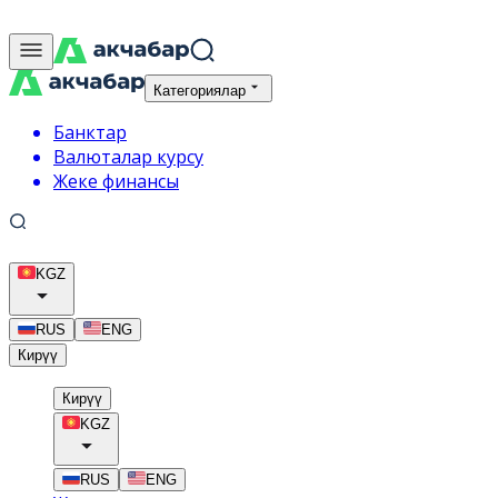
Категориялар
Банктар
Валюталар курсу
Жеке финансы
KGZ
RUS
ENG
Кирүү
Кирүү
KGZ
RUS
ENG