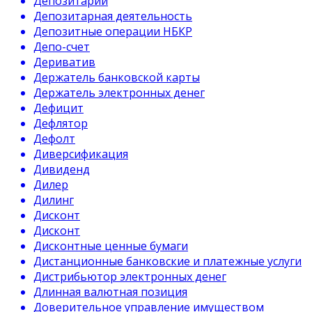
Депозитарий
Депозитарная деятельность
Депозитные операции НБКР
Депо-счет
Дериватив
Держатель банковской карты
Держатель электронных денег
Дефицит
Дефлятор
Дефолт
Диверсификация
Дивиденд
Дилер
Дилинг
Дисконт
Дисконт
Дисконтные ценные бумаги
Дистанционные банковские и платежные услуги
Дистрибьютор электронных денег
Длинная валютная позиция
Доверительное управление имуществом