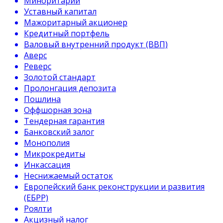
Миноритарий
Уставный капитал
Мажоритарный акционер
Кредитный портфель
Валовый внутренний продукт (ВВП)
Аверс
Реверс
Золотой стандарт
Пролонгация депозита
Пошлина
Оффшорная зона
Тендерная гарантия
Банковский залог
Монополия
Микрокредиты
Инкассация
Неснижаемый остаток
Европейский банк реконструкции и развития
(ЕБРР)
Роялти
Акцизный налог