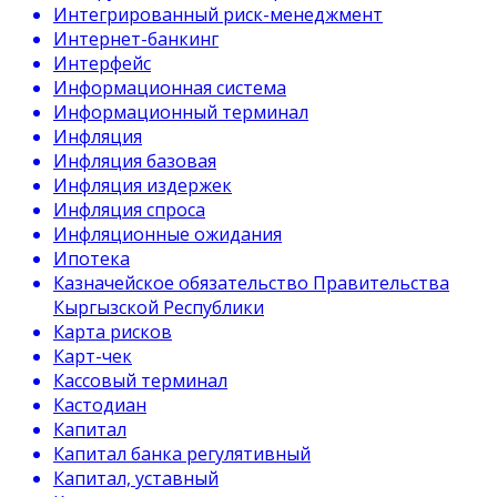
Интегрированный риск-менеджмент
Интернет-банкинг
Интерфейс
Информационная система
Информационный терминал
Инфляция
Инфляция базовая
Инфляция издержек
Инфляция спроса
Инфляционные ожидания
Ипотека
Казначейское обязательство Правительства
Кыргызской Республики
Карта рисков
Карт-чек
Кассовый терминал
Кастодиан
Капитал
Капитал банка регулятивный
Капитал, уставный