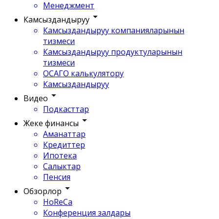
Менеджмент
Камсыздандыруу
Камсыздандыруу компанияларынын
тизмеси
Камсыздандыруу продуктуларынын
тизмеси
ОСАГО калькулятору
Камсыздандыруу
Видео
Подкасттар
Жеке финансы
Аманаттар
Кредиттер
Ипотека
Салыктар
Пенсия
Обзорлор
HoReCa
Конференция залдары