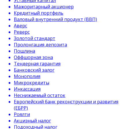
Уставный капитал
Мажоритарный акционер
Кредитный портфель
Валовый внутренний продукт (ВВП)
Аверс
Реверс
Золотой стандарт
Пролонгация депозита
Пошлина
Оффшорная зона
Тендерная гарантия
Банковский залог
Монополия
Микрокредиты
Инкассация
Неснижаемый остаток
Европейский банк реконструкции и развития
(ЕБРР)
Роялти
Акцизный налог
Подоходный налог