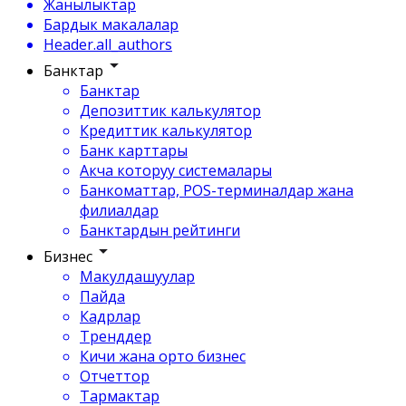
Жанылыктар
Бардык макалалар
Header.all_authors
Банктар
Банктар
Депозиттик калькулятор
Кредиттик калькулятор
Банк карттары
Акча которуу системалары
Банкоматтар, POS-терминалдар жана
филиалдар
Банктардын рейтинги
Бизнес
Макулдашуулар
Пайда
Кадрлар
Тренддер
Кичи жана орто бизнес
Отчеттор
Тармактар