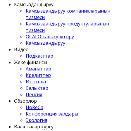
Камсыздандыруу
Камсыздандыруу компанияларынын
тизмеси
Камсыздандыруу продуктуларынын
тизмеси
ОСАГО калькулятору
Камсыздандыруу
Видео
Подкасттар
Жеке финансы
Аманаттар
Кредиттер
Ипотека
Салыктар
Пенсия
Обзорлор
HoReCa
Конференция залдары
Экология
Валюталар курсу