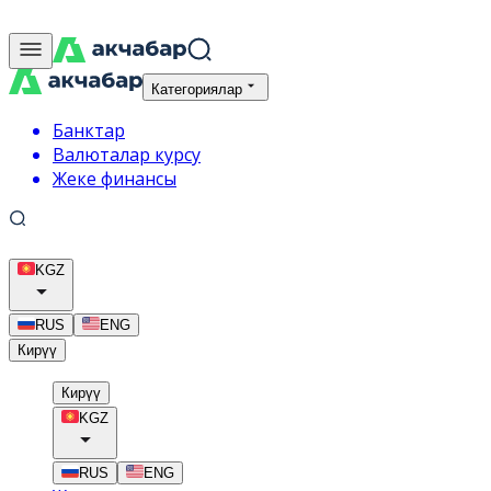
Категориялар
Банктар
Валюталар курсу
Жеке финансы
KGZ
RUS
ENG
Кирүү
Кирүү
KGZ
RUS
ENG