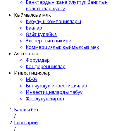
Банктардын жана Улуттук банктын
валюталар курсу
Кыймылсыз мүлк
Курулуш компаниялары
Баалар
Өзүбүз курабыз
Эксперттин пикири
Коммерциялык кыймылсыз мүлк
Аянтчалар
Форумдар
Конференциялар
Инвестициялар
МЖӨ
Венчурдук инвестициялар
Инвестицияларды табуу
Фондулук биржа
Башкы бет
/
Глоссарий
/