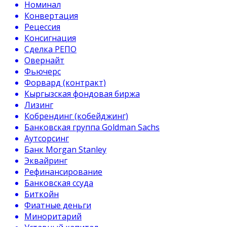
Номинал
Конвертация
Рецессия
Консигнация
Сделка РЕПО
Овернайт
Фьючерс
Форвард (контракт)
Кыргызская фондовая биржа
Лизинг
Кобрендинг (кобейджинг)
Банковская группа Goldman Sachs
Аутсорсинг
Банк Morgan Stanley
Эквайринг
Рефинансирование
Банковская ссуда
Биткойн
Фиатные деньги
Миноритарий