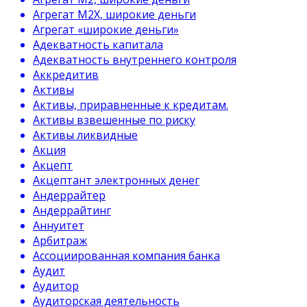
Агрегат М2Х, широкие деньги
Агрегат «широкие деньги»
Адекватность капитала
Адекватность внутреннего контроля
Аккредитив
Активы
Активы, приравненные к кредитам.
Активы взвешенные по риску
Активы ликвидные
Акция
Акцепт
Акцептант электронных денег
Андеррайтер
Андеррайтинг
Аннуитет
Арбитраж
Ассоциированная компания банка
Аудит
Аудитор
Аудиторская деятельность