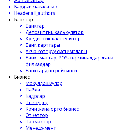
Жанылыктар
Бардык макалалар
Header.all_authors
Банктар
Банктар
Депозиттик калькулятор
Кредиттик калькулятор
Банк карттары
Акча которуу системалары
Банкоматтар, POS-терминалдар жана
филиалдар
Банктардын рейтинги
Бизнес
Макулдашуулар
Пайда
Кадрлар
Тренддер
Кичи жана орто бизнес
Отчеттор
Тармактар
Менеджмент