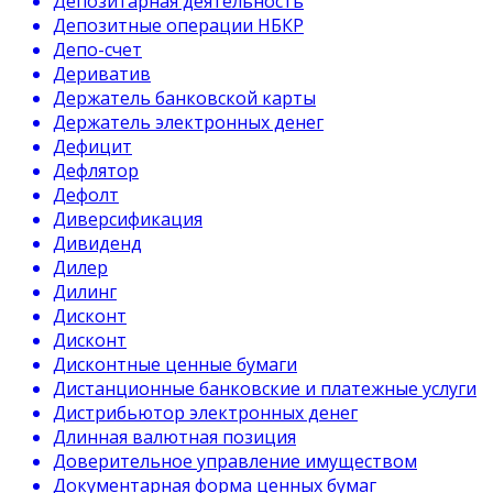
Депозитарная деятельность
Депозитные операции НБКР
Депо-счет
Дериватив
Держатель банковской карты
Держатель электронных денег
Дефицит
Дефлятор
Дефолт
Диверсификация
Дивиденд
Дилер
Дилинг
Дисконт
Дисконт
Дисконтные ценные бумаги
Дистанционные банковские и платежные услуги
Дистрибьютор электронных денег
Длинная валютная позиция
Доверительное управление имуществом
Документарная форма ценных бумаг