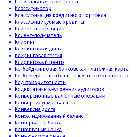
Капитальные трансферты
Классификатор
Классификация кредитного портфеля
Классифицируемые кредиты
Клиент-плательщик
Клиент-получатель
Клиринг
Клиринговый день
Клиринговая сессия
Клиринговый центр
Ко-бейджинговая банковская платежная карта
Ко-брендинговая банковская платежная карта
Код приоритетности
Кодекс этики внутренних аудиторов
Конверсионные валютные операции
Конвертируемая валюта
Конверсия долга
Консолидированный баланс
Консерватор банка
Консервация банка
Конъюнктура рынка