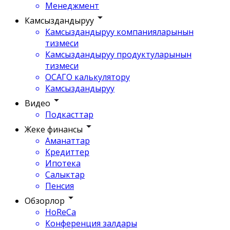
Менеджмент
Камсыздандыруу
Камсыздандыруу компанияларынын
тизмеси
Камсыздандыруу продуктуларынын
тизмеси
ОСАГО калькулятору
Камсыздандыруу
Видео
Подкасттар
Жеке финансы
Аманаттар
Кредиттер
Ипотека
Салыктар
Пенсия
Обзорлор
HoReCa
Конференция залдары