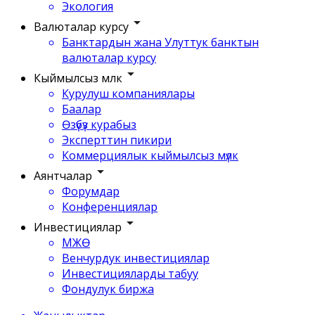
Экология
Валюталар курсу
Банктардын жана Улуттук банктын
валюталар курсу
Кыймылсыз мүлк
Курулуш компаниялары
Баалар
Өзүбүз курабыз
Эксперттин пикири
Коммерциялык кыймылсыз мүлк
Аянтчалар
Форумдар
Конференциялар
Инвестициялар
МЖӨ
Венчурдук инвестициялар
Инвестицияларды табуу
Фондулук биржа