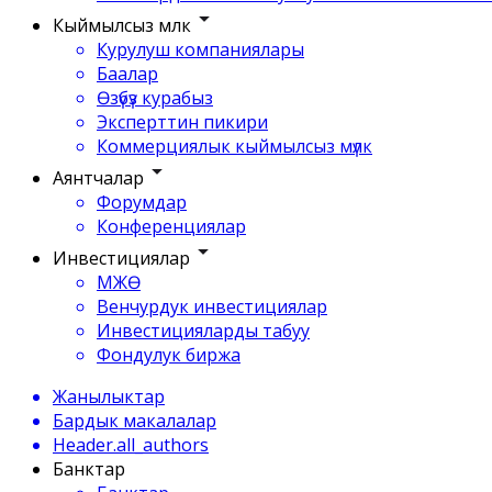
Кыймылсыз мүлк
Курулуш компаниялары
Баалар
Өзүбүз курабыз
Эксперттин пикири
Коммерциялык кыймылсыз мүлк
Аянтчалар
Форумдар
Конференциялар
Инвестициялар
МЖӨ
Венчурдук инвестициялар
Инвестицияларды табуу
Фондулук биржа
Жанылыктар
Бардык макалалар
Header.all_authors
Банктар