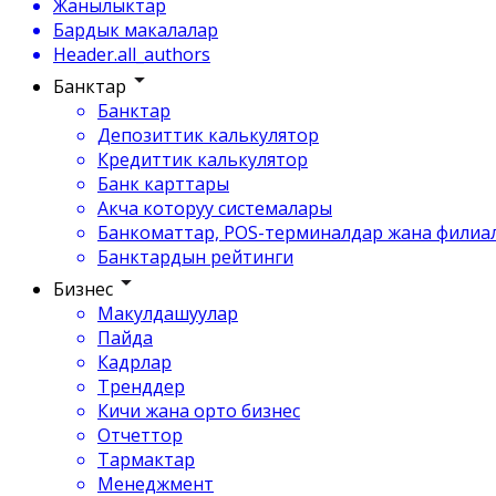
Жанылыктар
Бардык макалалар
Header.all_authors
Банктар
Банктар
Депозиттик калькулятор
Кредиттик калькулятор
Банк карттары
Акча которуу системалары
Банкоматтар, POS-терминалдар жана филиа
Банктардын рейтинги
Бизнес
Макулдашуулар
Пайда
Кадрлар
Тренддер
Кичи жана орто бизнес
Отчеттор
Тармактар
Менеджмент