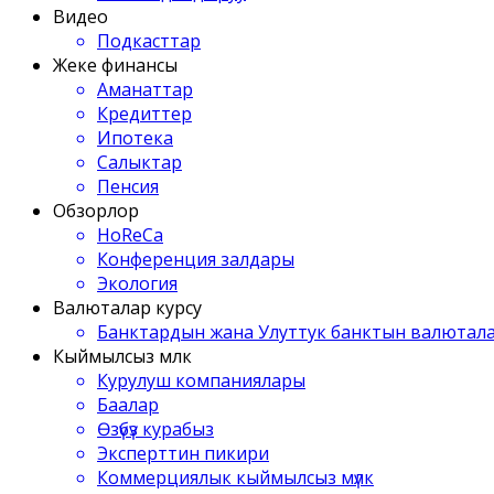
Видео
Подкасттар
Жеке финансы
Аманаттар
Кредиттер
Ипотека
Салыктар
Пенсия
Обзорлор
HoReCa
Конференция залдары
Экология
Валюталар курсу
Банктардын жана Улуттук банктын валютала
Кыймылсыз мүлк
Курулуш компаниялары
Баалар
Өзүбүз курабыз
Эксперттин пикири
Коммерциялык кыймылсыз мүлк