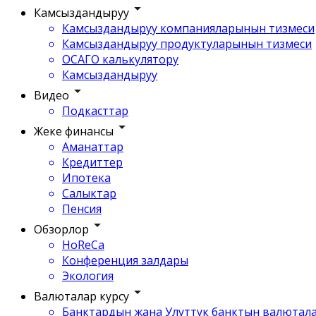
Камсыздандыруу
Камсыздандыруу компанияларынын тизмеси
Камсыздандыруу продуктуларынын тизмеси
ОСАГО калькулятору
Камсыздандыруу
Видео
Подкасттар
Жеке финансы
Аманаттар
Кредиттер
Ипотека
Салыктар
Пенсия
Обзорлор
HoReCa
Конференция залдары
Экология
Валюталар курсу
Банктардын жана Улуттук банктын валютала