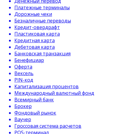
Денежный перевод
Платежные терминалы
Дорожные чеки
Безналичные переводы
Кредит-овердрафт
Пластиковая карта
Кредитная карта
Дебетовая карта
Банковская транзакция
Бенефициар
Оферта
Вексель
PIN-код
Капитализация процентов
Международный валютный фонд
Всемирный банк
Брокер
Фондовый рынок
Ваучер
Гроссовая система расчетов
POS-терминал