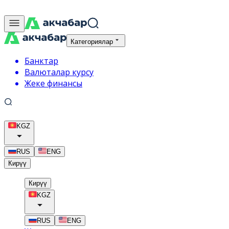
Категориялар
Банктар
Валюталар курсу
Жеке финансы
KGZ
RUS
ENG
Кирүү
Кирүү
KGZ
RUS
ENG