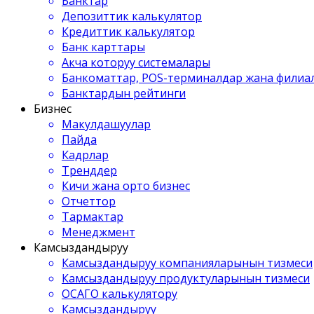
Банктар
Депозиттик калькулятор
Кредиттик калькулятор
Банк карттары
Акча которуу системалары
Банкоматтар, POS-терминалдар жана филиа
Банктардын рейтинги
Бизнес
Макулдашуулар
Пайда
Кадрлар
Тренддер
Кичи жана орто бизнес
Отчеттор
Тармактар
Менеджмент
Камсыздандыруу
Камсыздандыруу компанияларынын тизмеси
Камсыздандыруу продуктуларынын тизмеси
ОСАГО калькулятору
Камсыздандыруу