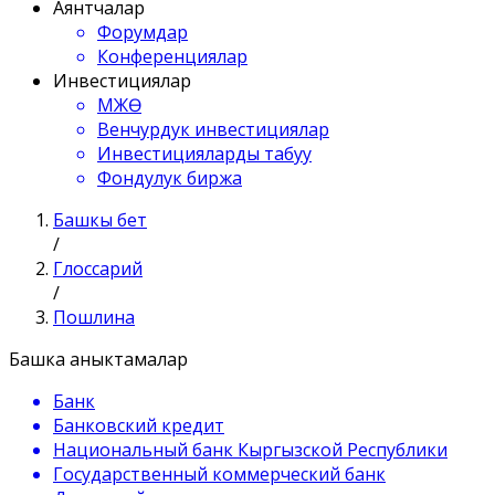
Аянтчалар
Форумдар
Конференциялар
Инвестициялар
МЖӨ
Венчурдук инвестициялар
Инвестицияларды табуу
Фондулук биржа
Башкы бет
/
Глоссарий
/
Пошлина
Башка аныктамалар
Банк
Банковский кредит
Национальный банк Кыргызской Республики
Государственный коммерческий банк