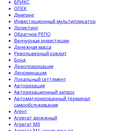
БРИКС
ОПЕК
Демпинг
Инвестиционный мультипликатор
Делистинг
Обратное РЕПО
Венчурные инвестиции
Денежная масса
Револьверный кредит
Бонд
Дедолларизация
Деноминация
Локальный сеттлмент
Авторизация
Авторизационный запрос
Автоматизированный терминал
самообслуживания
Агент
Агрегат денежный
Агрегат М0
Агрегат М1, узкие деньги