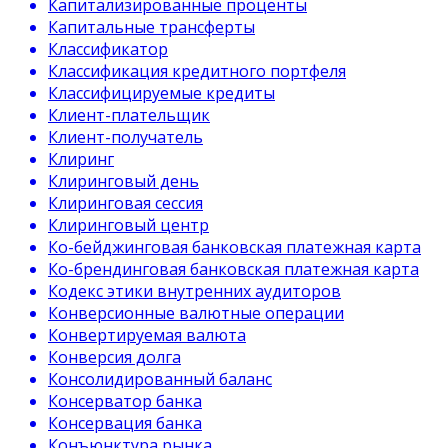
Капитализированные проценты
Капитальные трансферты
Классификатор
Классификация кредитного портфеля
Классифицируемые кредиты
Клиент-плательщик
Клиент-получатель
Клиринг
Клиринговый день
Клиринговая сессия
Клиринговый центр
Ко-бейджинговая банковская платежная карта
Ко-брендинговая банковская платежная карта
Кодекс этики внутренних аудиторов
Конверсионные валютные операции
Конвертируемая валюта
Конверсия долга
Консолидированный баланс
Консерватор банка
Консервация банка
Конъюнктура рынка