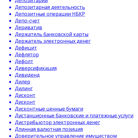
Депозитарий
Депозитарная деятельность
Депозитные операции НБКР
Депо-счет
Дериватив
Держатель банковской карты
Держатель электронных денег
Дефицит
Дефлятор
Дефолт
Диверсификация
Дивиденд
Дилер
Дилинг
Дисконт
Дисконт
Дисконтные ценные бумаги
Дистанционные банковские и платежные услуги
Дистрибьютор электронных денег
Длинная валютная позиция
Доверительное управление имуществом