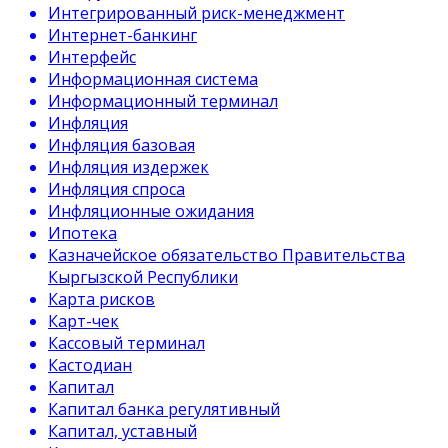
Интегрированный риск-менеджмент
Интернет-банкинг
Интерфейс
Информационная система
Информационный терминал
Инфляция
Инфляция базовая
Инфляция издержек
Инфляция спроса
Инфляционные ожидания
Ипотека
Казначейское обязательство Правительства
Кыргызской Республики
Карта рисков
Карт-чек
Кассовый терминал
Кастодиан
Капитал
Капитал банка регулятивный
Капитал, уставный