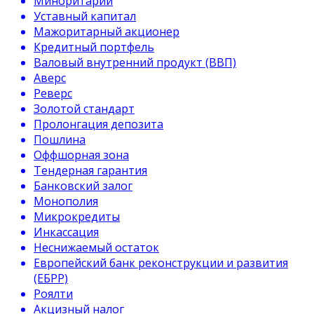
Миноритарий
Уставный капитал
Мажоритарный акционер
Кредитный портфель
Валовый внутренний продукт (ВВП)
Аверс
Реверс
Золотой стандарт
Пролонгация депозита
Пошлина
Оффшорная зона
Тендерная гарантия
Банковский залог
Монополия
Микрокредиты
Инкассация
Неснижаемый остаток
Европейский банк реконструкции и развития
(ЕБРР)
Роялти
Акцизный налог