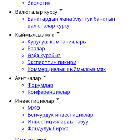
Экология
Валюталар курсу
Банктардын жана Улуттук банктын
валюталар курсу
Кыймылсыз мүлк
Курулуш компаниялары
Баалар
Өзүбүз курабыз
Эксперттин пикири
Коммерциялык кыймылсыз мүлк
Аянтчалар
Форумдар
Конференциялар
Инвестициялар
МЖӨ
Венчурдук инвестициялар
Инвестицияларды табуу
Фондулук биржа