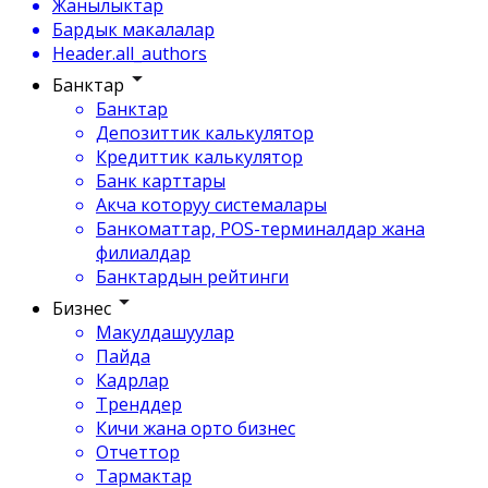
Жанылыктар
Бардык макалалар
Header.all_authors
Банктар
Банктар
Депозиттик калькулятор
Кредиттик калькулятор
Банк карттары
Акча которуу системалары
Банкоматтар, POS-терминалдар жана
филиалдар
Банктардын рейтинги
Бизнес
Макулдашуулар
Пайда
Кадрлар
Тренддер
Кичи жана орто бизнес
Отчеттор
Тармактар