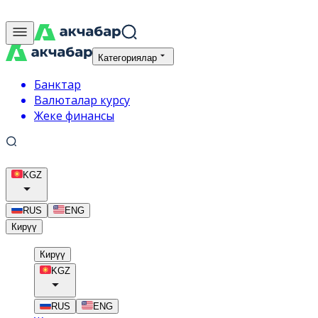
Категориялар
Банктар
Валюталар курсу
Жеке финансы
KGZ
RUS
ENG
Кирүү
Кирүү
KGZ
RUS
ENG