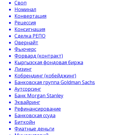
Своп
Номинал
Конвертация
Рецессия
Консигнация
Сделка РЕПО
Овернайт
Фьючерс
Форвард (контракт)
Кыргызская фондовая биржа
Лизинг
Кобрендинг (кобейджинг)
Банковская группа Goldman Sachs
Аутсорсинг
Банк Morgan Stanley
Эквайринг
Рефинансирование
Банковская ссуда
Биткойн
Фиатные деньги