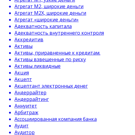
Агрегат М2, широкие деньги
Агрегат М2Х, широкие деньги
Агрегат «широкие деньги»
Адекватность капитала
Адекватность внутреннего контроля
Аккредитив
Активы
Активы, приравненные к кредитам.
Активы взвешенные по риску
Активы ликвидные
Акция
Акцепт
Акцептант электронных денег
Андеррайтер
Андеррайтинг
Аннуитет
Арбитраж
Ассоциированная компания банка
Аудит
Аудитор