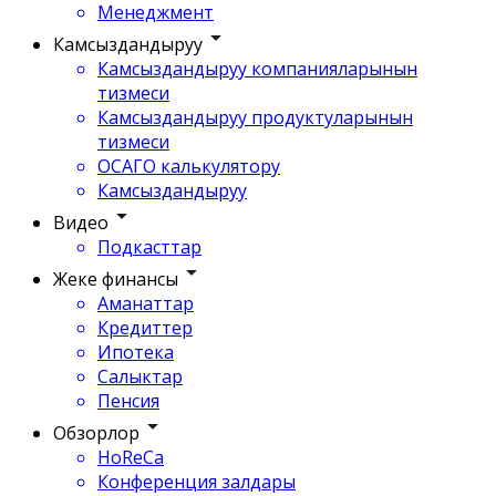
Менеджмент
Камсыздандыруу
Камсыздандыруу компанияларынын
тизмеси
Камсыздандыруу продуктуларынын
тизмеси
ОСАГО калькулятору
Камсыздандыруу
Видео
Подкасттар
Жеке финансы
Аманаттар
Кредиттер
Ипотека
Салыктар
Пенсия
Обзорлор
HoReCa
Конференция залдары