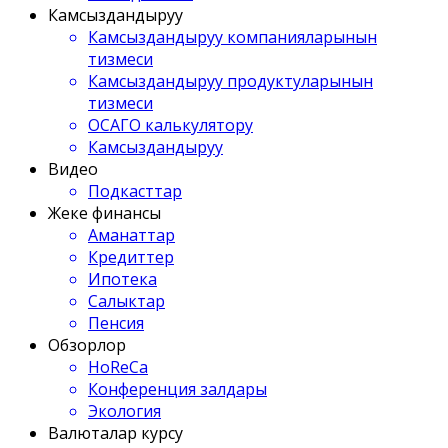
Камсыздандыруу
Камсыздандыруу компанияларынын
тизмеси
Камсыздандыруу продуктуларынын
тизмеси
ОСАГО калькулятору
Камсыздандыруу
Видео
Подкасттар
Жеке финансы
Аманаттар
Кредиттер
Ипотека
Салыктар
Пенсия
Обзорлор
HoReCa
Конференция залдары
Экология
Валюталар курсу