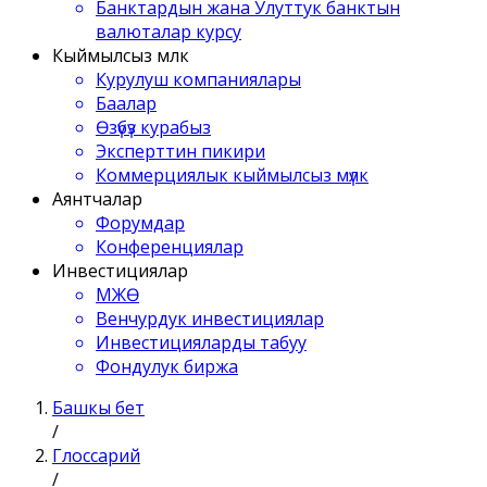
Банктардын жана Улуттук банктын
валюталар курсу
Кыймылсыз мүлк
Курулуш компаниялары
Баалар
Өзүбүз курабыз
Эксперттин пикири
Коммерциялык кыймылсыз мүлк
Аянтчалар
Форумдар
Конференциялар
Инвестициялар
МЖӨ
Венчурдук инвестициялар
Инвестицияларды табуу
Фондулук биржа
Башкы бет
/
Глоссарий
/