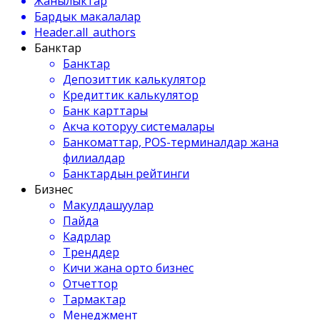
Жанылыктар
Бардык макалалар
Header.all_authors
Банктар
Банктар
Депозиттик калькулятор
Кредиттик калькулятор
Банк карттары
Акча которуу системалары
Банкоматтар, POS-терминалдар жана
филиалдар
Банктардын рейтинги
Бизнес
Макулдашуулар
Пайда
Кадрлар
Тренддер
Кичи жана орто бизнес
Отчеттор
Тармактар
Менеджмент