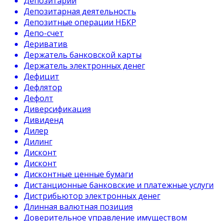
Депозитарий
Депозитарная деятельность
Депозитные операции НБКР
Депо-счет
Дериватив
Держатель банковской карты
Держатель электронных денег
Дефицит
Дефлятор
Дефолт
Диверсификация
Дивиденд
Дилер
Дилинг
Дисконт
Дисконт
Дисконтные ценные бумаги
Дистанционные банковские и платежные услуги
Дистрибьютор электронных денег
Длинная валютная позиция
Доверительное управление имуществом