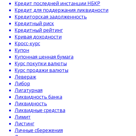
Кредит последней инстанции НБКР
Кредит для поддержания ликвидности
Кредиторская задолженность
Кредитный риск
Кредитный рейтинг
Кривая доходности
Кросс-курс
Купон
Купонная ценная бумага
Курс покупки валюты
Курс продажи валюты
Левераж
Либор
Лигатурная
Ликвидность банка
Ликвидность
Ликвидные средства
Лимит
Листинг
Личные сбережения