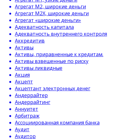
Агрегат М2, широкие деньги
Агрегат М2Х, широкие деньги
Агрегат «широкие деньги»
Адекватность капитала
Адекватность внутреннего контроля
Аккредитив
Активы
Активы, приравненные к кредитам.
Активы взвешенные по риску
Активы ликвидные
Акция
Акцепт
Акцептант электронных денег
Андеррайтер
Андеррайтинг
Аннуитет
Арбитраж
Ассоциированная компания банка
Аудит
Аудитор