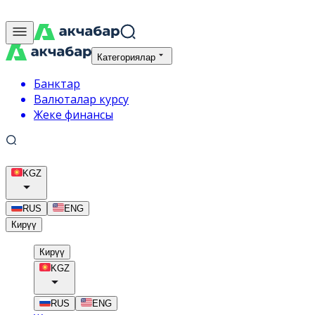
Категориялар
Банктар
Валюталар курсу
Жеке финансы
KGZ
RUS
ENG
Кирүү
Кирүү
KGZ
RUS
ENG