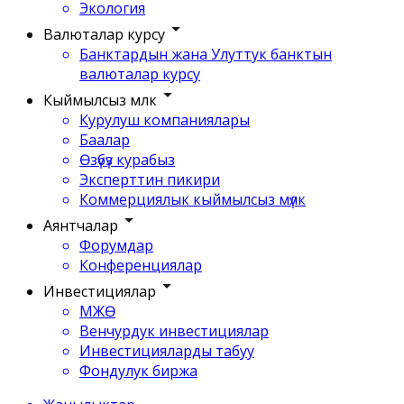
Экология
Валюталар курсу
Банктардын жана Улуттук банктын
валюталар курсу
Кыймылсыз мүлк
Курулуш компаниялары
Баалар
Өзүбүз курабыз
Эксперттин пикири
Коммерциялык кыймылсыз мүлк
Аянтчалар
Форумдар
Конференциялар
Инвестициялар
МЖӨ
Венчурдук инвестициялар
Инвестицияларды табуу
Фондулук биржа