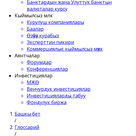
Банктардын жана Улуттук банктын
валюталар курсу
Кыймылсыз мүлк
Курулуш компаниялары
Баалар
Өзүбүз курабыз
Эксперттин пикири
Коммерциялык кыймылсыз мүлк
Аянтчалар
Форумдар
Конференциялар
Инвестициялар
МЖӨ
Венчурдук инвестициялар
Инвестицияларды табуу
Фондулук биржа
Башкы бет
/
Глоссарий
/