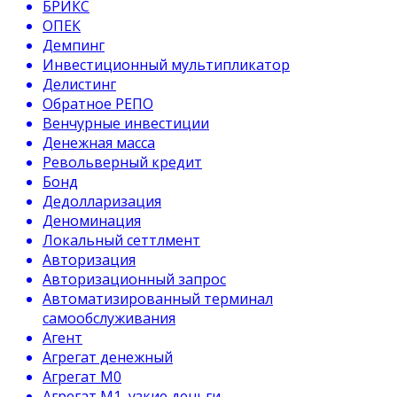
БРИКС
ОПЕК
Демпинг
Инвестиционный мультипликатор
Делистинг
Обратное РЕПО
Венчурные инвестиции
Денежная масса
Револьверный кредит
Бонд
Дедолларизация
Деноминация
Локальный сеттлмент
Авторизация
Авторизационный запрос
Автоматизированный терминал
самообслуживания
Агент
Агрегат денежный
Агрегат М0
Агрегат М1, узкие деньги