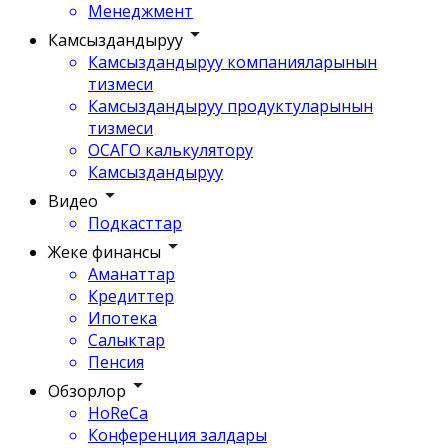
Менеджмент
Камсыздандыруу
Камсыздандыруу компанияларынын
тизмеси
Камсыздандыруу продуктуларынын
тизмеси
ОСАГО калькулятору
Камсыздандыруу
Видео
Подкасттар
Жеке финансы
Аманаттар
Кредиттер
Ипотека
Салыктар
Пенсия
Обзорлор
HoReCa
Конференция залдары