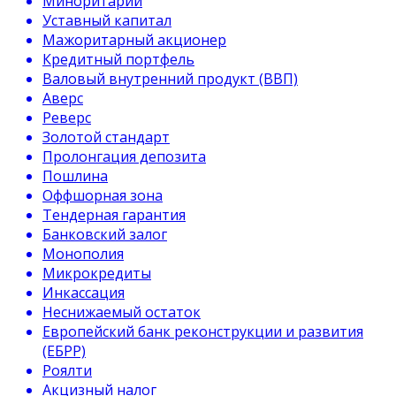
Миноритарий
Уставный капитал
Мажоритарный акционер
Кредитный портфель
Валовый внутренний продукт (ВВП)
Аверс
Реверс
Золотой стандарт
Пролонгация депозита
Пошлина
Оффшорная зона
Тендерная гарантия
Банковский залог
Монополия
Микрокредиты
Инкассация
Неснижаемый остаток
Европейский банк реконструкции и развития
(ЕБРР)
Роялти
Акцизный налог