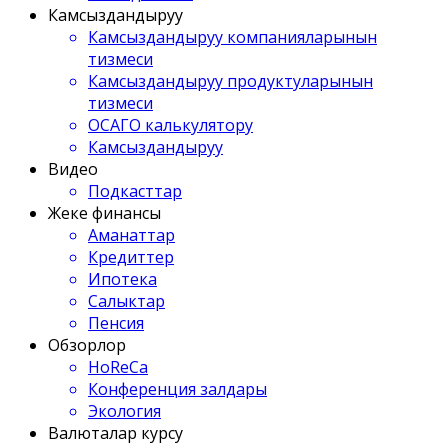
Камсыздандыруу
Камсыздандыруу компанияларынын
тизмеси
Камсыздандыруу продуктуларынын
тизмеси
ОСАГО калькулятору
Камсыздандыруу
Видео
Подкасттар
Жеке финансы
Аманаттар
Кредиттер
Ипотека
Салыктар
Пенсия
Обзорлор
HoReCa
Конференция залдары
Экология
Валюталар курсу