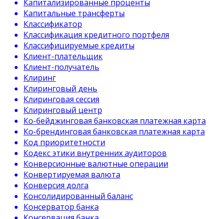
Капитализированные проценты
Капитальные трансферты
Классификатор
Классификация кредитного портфеля
Классифицируемые кредиты
Клиент-плательщик
Клиент-получатель
Клиринг
Клиринговый день
Клиринговая сессия
Клиринговый центр
Ко-бейджинговая банковская платежная карта
Ко-брендинговая банковская платежная карта
Код приоритетности
Кодекс этики внутренних аудиторов
Конверсионные валютные операции
Конвертируемая валюта
Конверсия долга
Консолидированный баланс
Консерватор банка
Консервация банка