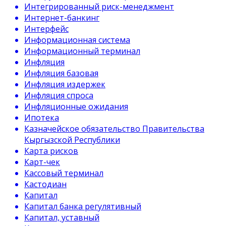
Интегрированный риск-менеджмент
Интернет-банкинг
Интерфейс
Информационная система
Информационный терминал
Инфляция
Инфляция базовая
Инфляция издержек
Инфляция спроса
Инфляционные ожидания
Ипотека
Казначейское обязательство Правительства
Кыргызской Республики
Карта рисков
Карт-чек
Кассовый терминал
Кастодиан
Капитал
Капитал банка регулятивный
Капитал, уставный