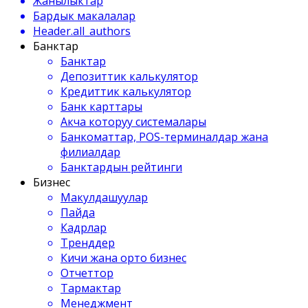
Жанылыктар
Бардык макалалар
Header.all_authors
Банктар
Банктар
Депозиттик калькулятор
Кредиттик калькулятор
Банк карттары
Акча которуу системалары
Банкоматтар, POS-терминалдар жана
филиалдар
Банктардын рейтинги
Бизнес
Макулдашуулар
Пайда
Кадрлар
Тренддер
Кичи жана орто бизнес
Отчеттор
Тармактар
Менеджмент