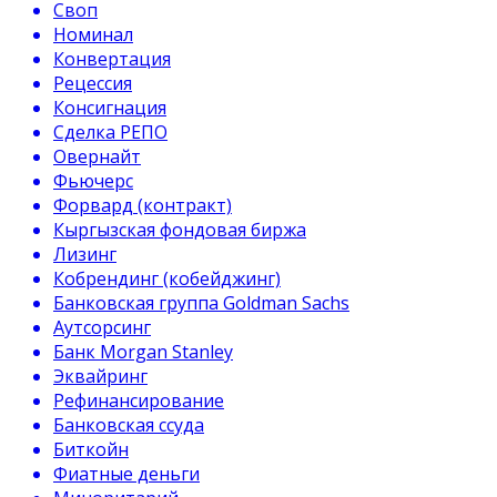
Своп
Номинал
Конвертация
Рецессия
Консигнация
Сделка РЕПО
Овернайт
Фьючерс
Форвард (контракт)
Кыргызская фондовая биржа
Лизинг
Кобрендинг (кобейджинг)
Банковская группа Goldman Sachs
Аутсорсинг
Банк Morgan Stanley
Эквайринг
Рефинансирование
Банковская ссуда
Биткойн
Фиатные деньги