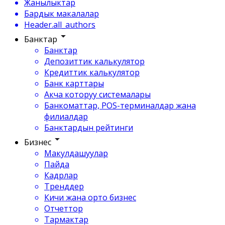
Жанылыктар
Бардык макалалар
Header.all_authors
Банктар
Банктар
Депозиттик калькулятор
Кредиттик калькулятор
Банк карттары
Акча которуу системалары
Банкоматтар, POS-терминалдар жана
филиалдар
Банктардын рейтинги
Бизнес
Макулдашуулар
Пайда
Кадрлар
Тренддер
Кичи жана орто бизнес
Отчеттор
Тармактар