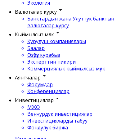
Экология
Валюталар курсу
Банктардын жана Улуттук банктын
валюталар курсу
Кыймылсыз мүлк
Курулуш компаниялары
Баалар
Өзүбүз курабыз
Эксперттин пикири
Коммерциялык кыймылсыз мүлк
Аянтчалар
Форумдар
Конференциялар
Инвестициялар
МЖӨ
Венчурдук инвестициялар
Инвестицияларды табуу
Фондулук биржа