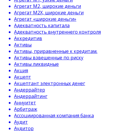
Агрегат М2, широкие деньги
Агрегат М2Х, широкие деньги
Агрегат «широкие деньги»
Адекватность капитала
Адекватность внутреннего контроля
Аккредитив
Активы
Активы, приравненные к кредитам.
Активы взвешенные по риску
Активы ликвидные
Акция
Акцепт
Акцептант электронных денег
Андеррайтер
Андеррайтинг
Аннуитет
Арбитраж
Ассоциированная компания банка
Аудит
Аудитор