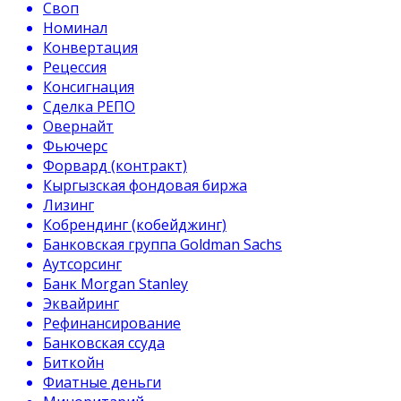
Своп
Номинал
Конвертация
Рецессия
Консигнация
Сделка РЕПО
Овернайт
Фьючерс
Форвард (контракт)
Кыргызская фондовая биржа
Лизинг
Кобрендинг (кобейджинг)
Банковская группа Goldman Sachs
Аутсорсинг
Банк Morgan Stanley
Эквайринг
Рефинансирование
Банковская ссуда
Биткойн
Фиатные деньги