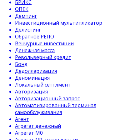
БРИКС
ОПЕК
Демпинг
Инвестиционный мультипликатор
Делистинг
Обратное РЕПО
Венчурные инвестиции
Денежная масса
Револьверный кредит
Бонд
Дедолларизация
Деноминация
Локальный сеттлмент
Авторизация
Авторизационный запрос
Автоматизированный терминал
самообслуживания
Агент
Агрегат денежный
Агрегат М0
Агрегат М1, узкие деньги