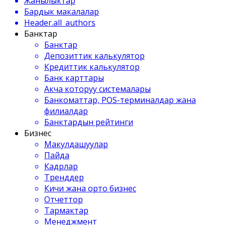
Жанылыктар
Бардык макалалар
Header.all_authors
Банктар
Банктар
Депозиттик калькулятор
Кредиттик калькулятор
Банк карттары
Акча которуу системалары
Банкоматтар, POS-терминалдар жана
филиалдар
Банктардын рейтинги
Бизнес
Макулдашуулар
Пайда
Кадрлар
Тренддер
Кичи жана орто бизнес
Отчеттор
Тармактар
Менеджмент