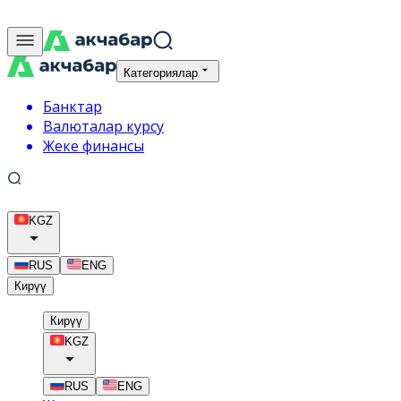
Категориялар
Банктар
Валюталар курсу
Жеке финансы
KGZ
RUS
ENG
Кирүү
Кирүү
KGZ
RUS
ENG