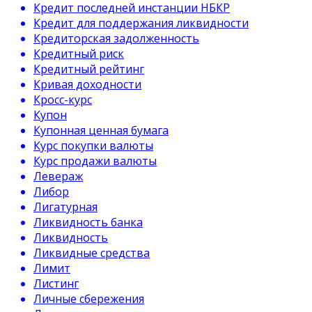
Кредит последней инстанции НБКР
Кредит для поддержания ликвидности
Кредиторская задолженность
Кредитный риск
Кредитный рейтинг
Кривая доходности
Кросс-курс
Купон
Купонная ценная бумага
Курс покупки валюты
Курс продажи валюты
Левераж
Либор
Лигатурная
Ликвидность банка
Ликвидность
Ликвидные средства
Лимит
Листинг
Личные сбережения