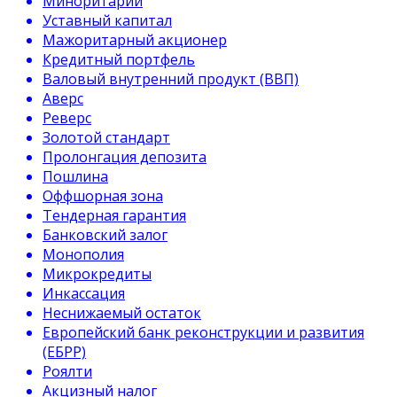
Миноритарий
Уставный капитал
Мажоритарный акционер
Кредитный портфель
Валовый внутренний продукт (ВВП)
Аверс
Реверс
Золотой стандарт
Пролонгация депозита
Пошлина
Оффшорная зона
Тендерная гарантия
Банковский залог
Монополия
Микрокредиты
Инкассация
Неснижаемый остаток
Европейский банк реконструкции и развития
(ЕБРР)
Роялти
Акцизный налог