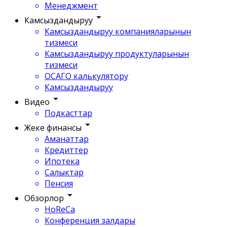
Менеджмент
Камсыздандыруу
Камсыздандыруу компанияларынын
тизмеси
Камсыздандыруу продуктуларынын
тизмеси
ОСАГО калькулятору
Камсыздандыруу
Видео
Подкасттар
Жеке финансы
Аманаттар
Кредиттер
Ипотека
Салыктар
Пенсия
Обзорлор
HoReCa
Конференция залдары