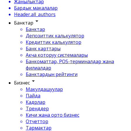
Жанылыктар
Бардык макалалар
Header.all_authors
Банктар
Банктар
Депозиттик калькулятор
Кредиттик калькулятор
Банк карттары
Акча которуу системалары
Банкоматтар, POS-терминалдар жана
филиалдар
Банктардын рейтинги
Бизнес
Макулдашуулар
Пайда
Кадрлар
Тренддер
Кичи жана орто бизнес
Отчеттор
Тармактар