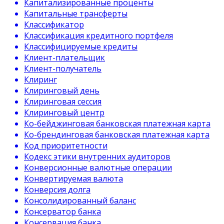
Капитализированные проценты
Капитальные трансферты
Классификатор
Классификация кредитного портфеля
Классифицируемые кредиты
Клиент-плательщик
Клиент-получатель
Клиринг
Клиринговый день
Клиринговая сессия
Клиринговый центр
Ко-бейджинговая банковская платежная карта
Ко-брендинговая банковская платежная карта
Код приоритетности
Кодекс этики внутренних аудиторов
Конверсионные валютные операции
Конвертируемая валюта
Конверсия долга
Консолидированный баланс
Консерватор банка
Консервация банка