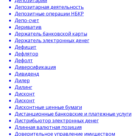
Депозитарий
Депозитарная деятельность
Депозитные операции НБКР
Депо-счет
Дериватив
Держатель банковской карты
Держатель электронных денег
Дефицит
Дефлятор
Дефолт
Диверсификация
Дивиденд
Дилер
Дилинг
Дисконт
Дисконт
Дисконтные ценные бумаги
Дистанционные банковские и платежные услуги
Дистрибьютор электронных денег
Длинная валютная позиция
Доверительное управление имуществом