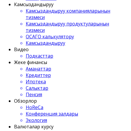
Камсыздандыруу
Камсыздандыруу компанияларынын
тизмеси
Камсыздандыруу продуктуларынын
тизмеси
ОСАГО калькулятору
Камсыздандыруу
Видео
Подкасттар
Жеке финансы
Аманаттар
Кредиттер
Ипотека
Салыктар
Пенсия
Обзорлор
HoReCa
Конференция залдары
Экология
Валюталар курсу