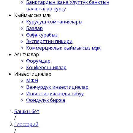
Банктардын жана Улуттук банктын
валюталар курсу
Кыймылсыз мүлк
Курулуш компаниялары
Баалар
Өзүбүз курабыз
Эксперттин пикири
Коммерциялык кыймылсыз мүлк
Аянтчалар
Форумдар
Конференциялар
Инвестициялар
МЖӨ
Венчурдук инвестициялар
Инвестицияларды табуу
Фондулук биржа
Башкы бет
/
Глоссарий
/