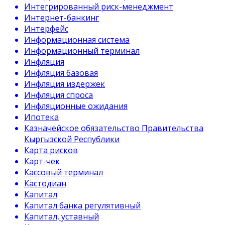
Интегрированный риск-менеджмент
Интернет-банкинг
Интерфейс
Информационная система
Информационный терминал
Инфляция
Инфляция базовая
Инфляция издержек
Инфляция спроса
Инфляционные ожидания
Ипотека
Казначейское обязательство Правительства
Кыргызской Республики
Карта рисков
Карт-чек
Кассовый терминал
Кастодиан
Капитал
Капитал банка регулятивный
Капитал, уставный