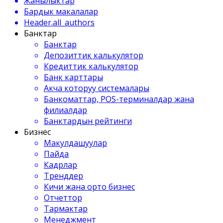
Жанылыктар
Бардык макалалар
Header.all_authors
Банктар
Банктар
Депозиттик калькулятор
Кредиттик калькулятор
Банк карттары
Акча которуу системалары
Банкоматтар, POS-терминалдар жана
филиалдар
Банктардын рейтинги
Бизнес
Макулдашуулар
Пайда
Кадрлар
Тренддер
Кичи жана орто бизнес
Отчеттор
Тармактар
Менеджмент