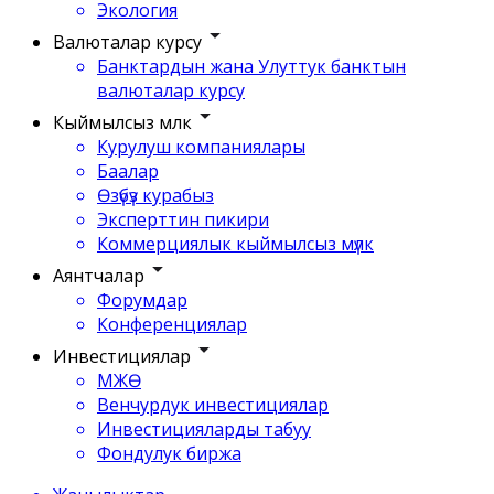
Экология
Валюталар курсу
Банктардын жана Улуттук банктын
валюталар курсу
Кыймылсыз мүлк
Курулуш компаниялары
Баалар
Өзүбүз курабыз
Эксперттин пикири
Коммерциялык кыймылсыз мүлк
Аянтчалар
Форумдар
Конференциялар
Инвестициялар
МЖӨ
Венчурдук инвестициялар
Инвестицияларды табуу
Фондулук биржа