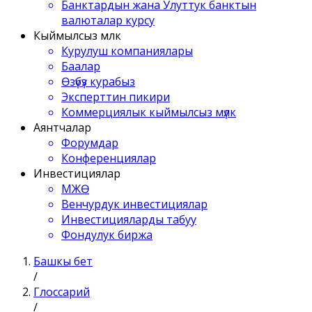
Банктардын жана Улуттук банктын
валюталар курсу
Кыймылсыз мүлк
Курулуш компаниялары
Баалар
Өзүбүз курабыз
Эксперттин пикири
Коммерциялык кыймылсыз мүлк
Аянтчалар
Форумдар
Конференциялар
Инвестициялар
МЖӨ
Венчурдук инвестициялар
Инвестицияларды табуу
Фондулук биржа
Башкы бет
/
Глоссарий
/