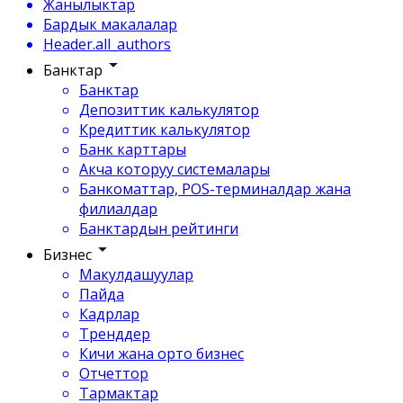
Жанылыктар
Бардык макалалар
Header.all_authors
Банктар
Банктар
Депозиттик калькулятор
Кредиттик калькулятор
Банк карттары
Акча которуу системалары
Банкоматтар, POS-терминалдар жана
филиалдар
Банктардын рейтинги
Бизнес
Макулдашуулар
Пайда
Кадрлар
Тренддер
Кичи жана орто бизнес
Отчеттор
Тармактар