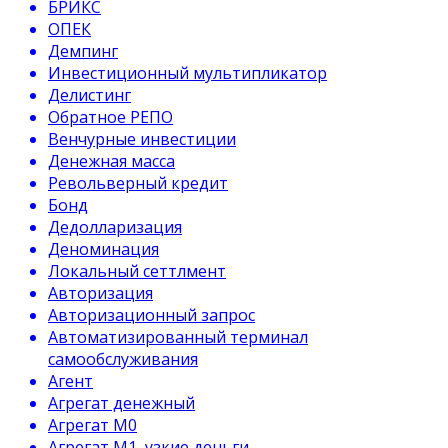
БРИКС
ОПЕК
Демпинг
Инвестиционный мультипликатор
Делистинг
Обратное РЕПО
Венчурные инвестиции
Денежная масса
Револьверный кредит
Бонд
Дедолларизация
Деноминация
Локальный сеттлмент
Авторизация
Авторизационный запрос
Автоматизированный терминал
самообслуживания
Агент
Агрегат денежный
Агрегат М0
Агрегат М1, узкие деньги