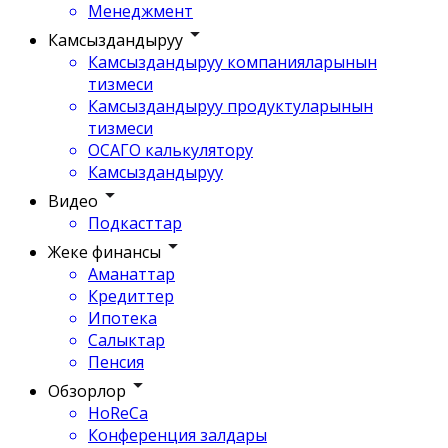
Менеджмент
Камсыздандыруу
Камсыздандыруу компанияларынын
тизмеси
Камсыздандыруу продуктуларынын
тизмеси
ОСАГО калькулятору
Камсыздандыруу
Видео
Подкасттар
Жеке финансы
Аманаттар
Кредиттер
Ипотека
Салыктар
Пенсия
Обзорлор
HoReCa
Конференция залдары