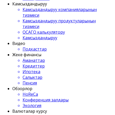
Камсыздандыруу
Камсыздандыруу компанияларынын
тизмеси
Камсыздандыруу продуктуларынын
тизмеси
ОСАГО калькулятору
Камсыздандыруу
Видео
Подкасттар
Жеке финансы
Аманаттар
Кредиттер
Ипотека
Салыктар
Пенсия
Обзорлор
HoReCa
Конференция залдары
Экология
Валюталар курсу