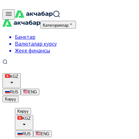
Категориялар
Банктар
Валюталар курсу
Жеке финансы
KGZ
RUS
ENG
Кирүү
Кирүү
KGZ
RUS
ENG