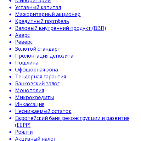
Миноритарий
Уставный капитал
Мажоритарный акционер
Кредитный портфель
Валовый внутренний продукт (ВВП)
Аверс
Реверс
Золотой стандарт
Пролонгация депозита
Пошлина
Оффшорная зона
Тендерная гарантия
Банковский залог
Монополия
Микрокредиты
Инкассация
Неснижаемый остаток
Европейский банк реконструкции и развития
(ЕБРР)
Роялти
Акцизный налог