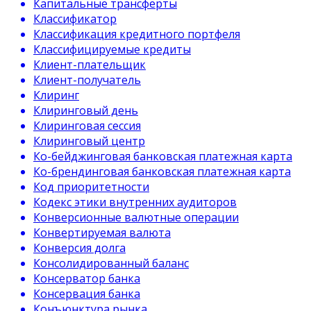
Капитальные трансферты
Классификатор
Классификация кредитного портфеля
Классифицируемые кредиты
Клиент-плательщик
Клиент-получатель
Клиринг
Клиринговый день
Клиринговая сессия
Клиринговый центр
Ко-бейджинговая банковская платежная карта
Ко-брендинговая банковская платежная карта
Код приоритетности
Кодекс этики внутренних аудиторов
Конверсионные валютные операции
Конвертируемая валюта
Конверсия долга
Консолидированный баланс
Консерватор банка
Консервация банка
Конъюнктура рынка