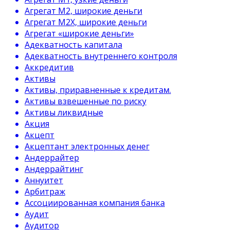
Агрегат М2, широкие деньги
Агрегат М2Х, широкие деньги
Агрегат «широкие деньги»
Адекватность капитала
Адекватность внутреннего контроля
Аккредитив
Активы
Активы, приравненные к кредитам.
Активы взвешенные по риску
Активы ликвидные
Акция
Акцепт
Акцептант электронных денег
Андеррайтер
Андеррайтинг
Аннуитет
Арбитраж
Ассоциированная компания банка
Аудит
Аудитор