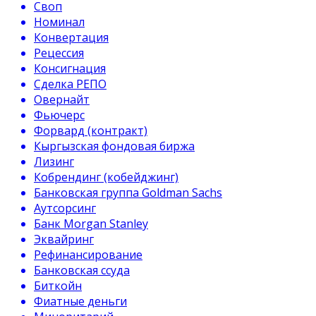
Своп
Номинал
Конвертация
Рецессия
Консигнация
Сделка РЕПО
Овернайт
Фьючерс
Форвард (контракт)
Кыргызская фондовая биржа
Лизинг
Кобрендинг (кобейджинг)
Банковская группа Goldman Sachs
Аутсорсинг
Банк Morgan Stanley
Эквайринг
Рефинансирование
Банковская ссуда
Биткойн
Фиатные деньги