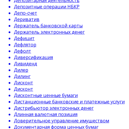
Депозитарная деятельность
Депозитные операции НБКР
Депо-счет
Дериватив
Держатель банковской карты
Держатель электронных денег
Дефицит
Дефлятор
Дефолт
Диверсификация
Дивиденд
Дилер
Дилинг
Дисконт
Дисконт
Дисконтные ценные бумаги
Дистанционные банковские и платежные услуги
Дистрибьютор электронных денег
Длинная валютная позиция
Доверительное управление имуществом
Документарная форма ценных бумаг