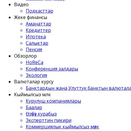
Видео
Подкасттар
Жеке финансы
Аманаттар
Кредиттер
Ипотека
Салыктар
Пенсия
Обзорлор
HoReCa
Конференция залдары
Экология
Валюталар курсу
Банктардын жана Улуттук банктын валютала
Кыймылсыз мүлк
Курулуш компаниялары
Баалар
Өзүбүз курабыз
Эксперттин пикири
Коммерциялык кыймылсыз мүлк