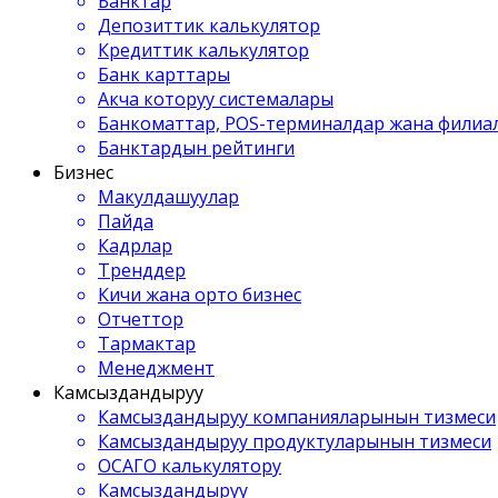
Банктар
Депозиттик калькулятор
Кредиттик калькулятор
Банк карттары
Акча которуу системалары
Банкоматтар, POS-терминалдар жана филиа
Банктардын рейтинги
Бизнес
Макулдашуулар
Пайда
Кадрлар
Тренддер
Кичи жана орто бизнес
Отчеттор
Тармактар
Менеджмент
Камсыздандыруу
Камсыздандыруу компанияларынын тизмеси
Камсыздандыруу продуктуларынын тизмеси
ОСАГО калькулятору
Камсыздандыруу