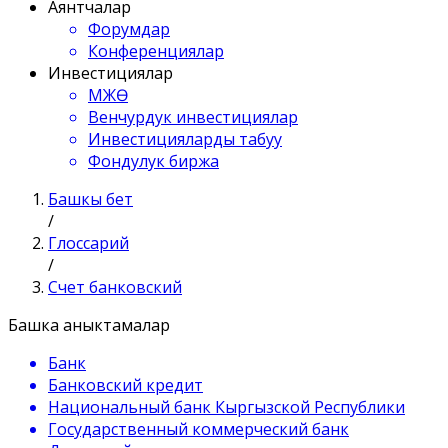
Аянтчалар
Форумдар
Конференциялар
Инвестициялар
МЖӨ
Венчурдук инвестициялар
Инвестицияларды табуу
Фондулук биржа
Башкы бет
/
Глоссарий
/
Счет банковский
Башка аныктамалар
Банк
Банковский кредит
Национальный банк Кыргызской Республики
Государственный коммерческий банк