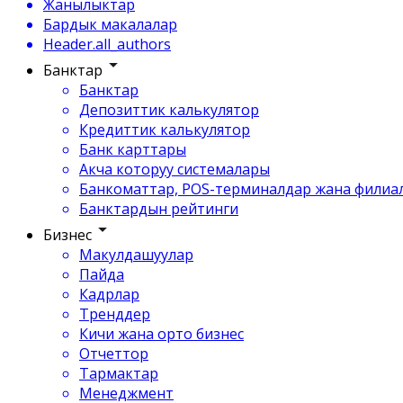
Жанылыктар
Бардык макалалар
Header.all_authors
Банктар
Банктар
Депозиттик калькулятор
Кредиттик калькулятор
Банк карттары
Акча которуу системалары
Банкоматтар, POS-терминалдар жана филиа
Банктардын рейтинги
Бизнес
Макулдашуулар
Пайда
Кадрлар
Тренддер
Кичи жана орто бизнес
Отчеттор
Тармактар
Менеджмент