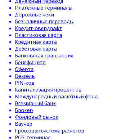
Денежный перевод
Платежные терминалы
Дорожные чеки
Безналичные переводы
Кредит-овердрафт
Пластиковая карта
Кредитная карта
Дебетовая карта
Банковская транзакция
Бенефициар
Оферта
Вексель
PIN-код
Капитализация процентов
Международный валютный фонд
Всемирный банк
Брокер
Фондовый рынок
Ваучер
Гроссовая система расчетов
POS-терминал