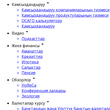
Камсыздандыруу
Камсыздандыруу компанияларынын тизмеси
Камсыздандыруу продуктуларынын тизмеси
ОСАГО калькулятору
Камсыздандыруу
Видео
Подкасттар
Жеке финансы
Аманаттар
Кредиттер
Ипотека
Салыктар
Пенсия
Обзорлор
HoReCa
Конференция залдары
Экология
Валюталар курсу
Банктардын жана Улуттук банктын валютала