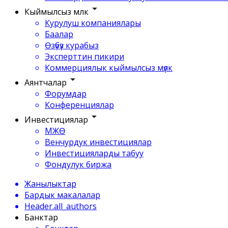
Кыймылсыз мүлк
Курулуш компаниялары
Баалар
Өзүбүз курабыз
Эксперттин пикири
Коммерциялык кыймылсыз мүлк
Аянтчалар
Форумдар
Конференциялар
Инвестициялар
МЖӨ
Венчурдук инвестициялар
Инвестицияларды табуу
Фондулук биржа
Жанылыктар
Бардык макалалар
Header.all_authors
Банктар