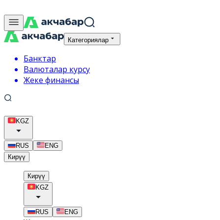
Категориялар
Банктар
Валюталар курсу
Жеке финансы
KGZ
RUS
ENG
Кирүү
Кирүү
KGZ
RUS
ENG