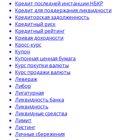
Кредит последней инстанции НБКР
Кредит для поддержания ликвидности
Кредиторская задолженность
Кредитный риск
Кредитный рейтинг
Кривая доходности
Кросс-курс
Купон
Купонная ценная бумага
Курс покупки валюты
Курс продажи валюты
Левераж
Либор
Лигатурная
Ликвидность банка
Ликвидность
Ликвидные средства
Лимит
Листинг
Личные сбережения