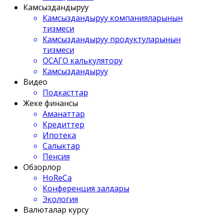
Камсыздандыруу
Камсыздандыруу компанияларынын
тизмеси
Камсыздандыруу продуктуларынын
тизмеси
ОСАГО калькулятору
Камсыздандыруу
Видео
Подкасттар
Жеке финансы
Аманаттар
Кредиттер
Ипотека
Салыктар
Пенсия
Обзорлор
HoReCa
Конференция залдары
Экология
Валюталар курсу