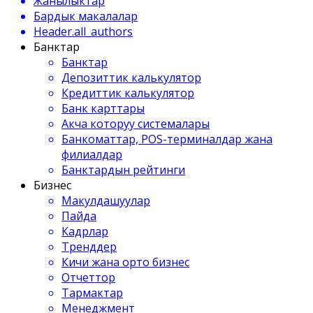
Жанылыктар
Бардык макалалар
Header.all_authors
Банктар
Банктар
Депозиттик калькулятор
Кредиттик калькулятор
Банк карттары
Акча которуу системалары
Банкоматтар, POS-терминалдар жана
филиалдар
Банктардын рейтинги
Бизнес
Макулдашуулар
Пайда
Кадрлар
Тренддер
Кичи жана орто бизнес
Отчеттор
Тармактар
Менеджмент