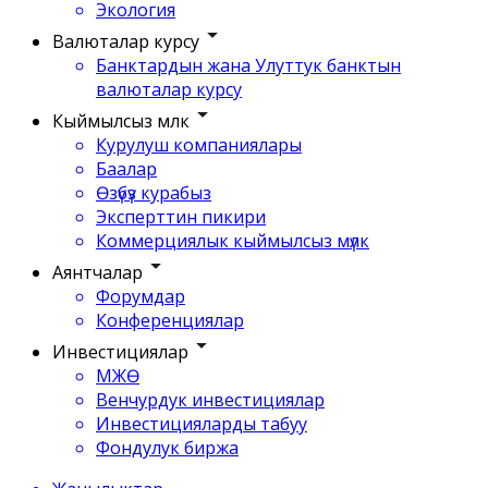
Экология
Валюталар курсу
Банктардын жана Улуттук банктын
валюталар курсу
Кыймылсыз мүлк
Курулуш компаниялары
Баалар
Өзүбүз курабыз
Эксперттин пикири
Коммерциялык кыймылсыз мүлк
Аянтчалар
Форумдар
Конференциялар
Инвестициялар
МЖӨ
Венчурдук инвестициялар
Инвестицияларды табуу
Фондулук биржа