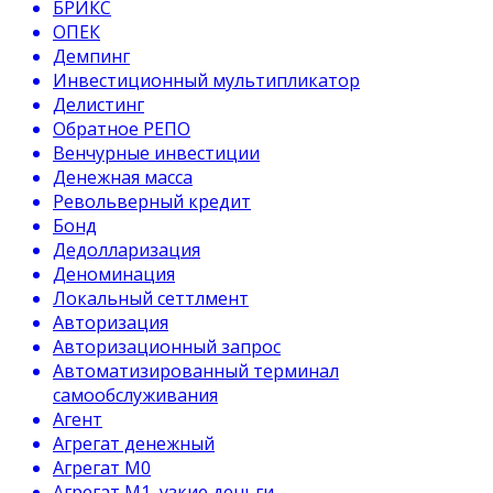
БРИКС
ОПЕК
Демпинг
Инвестиционный мультипликатор
Делистинг
Обратное РЕПО
Венчурные инвестиции
Денежная масса
Револьверный кредит
Бонд
Дедолларизация
Деноминация
Локальный сеттлмент
Авторизация
Авторизационный запрос
Автоматизированный терминал
самообслуживания
Агент
Агрегат денежный
Агрегат М0
Агрегат М1, узкие деньги