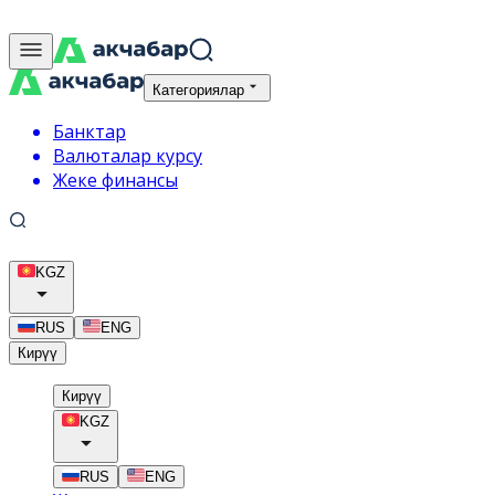
Категориялар
Банктар
Валюталар курсу
Жеке финансы
KGZ
RUS
ENG
Кирүү
Кирүү
KGZ
RUS
ENG