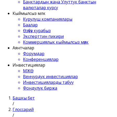
Банктардын жана Улуттук банктын
валюталар курсу
Кыймылсыз мүлк
Курулуш компаниялары
Баалар
Өзүбүз курабыз
Эксперттин пикири
Коммерциялык кыймылсыз мүлк
Аянтчалар
Форумдар
Конференциялар
Инвестициялар
МЖӨ
Венчурдук инвестициялар
Инвестицияларды табуу
Фондулук биржа
Башкы бет
/
Глоссарий
/