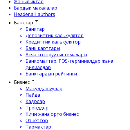
Жанылыктар
Бардык макалалар
Header.all_authors
Банктар
Банктар
Депозиттик калькулятор
Кредиттик калькулятор
Банк карттары
Акча которуу системалары
Банкоматтар, POS-терминалдар жана
филиалдар
Банктардын рейтинги
Бизнес
Макулдашуулар
Пайда
Кадрлар
Тренддер
Кичи жана орто бизнес
Отчеттор
Тармактар