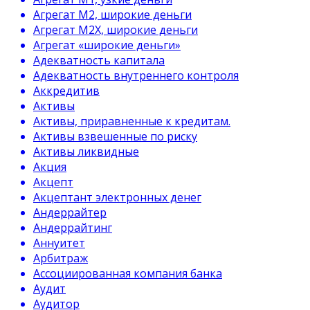
Агрегат М2, широкие деньги
Агрегат М2Х, широкие деньги
Агрегат «широкие деньги»
Адекватность капитала
Адекватность внутреннего контроля
Аккредитив
Активы
Активы, приравненные к кредитам.
Активы взвешенные по риску
Активы ликвидные
Акция
Акцепт
Акцептант электронных денег
Андеррайтер
Андеррайтинг
Аннуитет
Арбитраж
Ассоциированная компания банка
Аудит
Аудитор