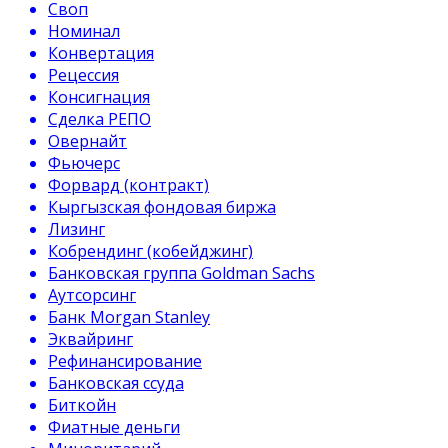
Своп
Номинал
Конвертация
Рецессия
Консигнация
Сделка РЕПО
Овернайт
Фьючерс
Форвард (контракт)
Кыргызская фондовая биржа
Лизинг
Кобрендинг (кобейджинг)
Банковская группа Goldman Sachs
Аутсорсинг
Банк Morgan Stanley
Эквайринг
Рефинансирование
Банковская ссуда
Биткойн
Фиатные деньги