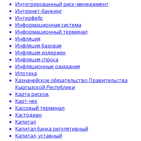
Интегрированный риск-менеджмент
Интернет-банкинг
Интерфейс
Информационная система
Информационный терминал
Инфляция
Инфляция базовая
Инфляция издержек
Инфляция спроса
Инфляционные ожидания
Ипотека
Казначейское обязательство Правительства
Кыргызской Республики
Карта рисков
Карт-чек
Кассовый терминал
Кастодиан
Капитал
Капитал банка регулятивный
Капитал, уставный