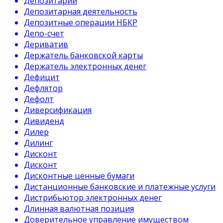
Депозитарий
Депозитарная деятельность
Депозитные операции НБКР
Депо-счет
Дериватив
Держатель банковской карты
Держатель электронных денег
Дефицит
Дефлятор
Дефолт
Диверсификация
Дивиденд
Дилер
Дилинг
Дисконт
Дисконт
Дисконтные ценные бумаги
Дистанционные банковские и платежные услуги
Дистрибьютор электронных денег
Длинная валютная позиция
Доверительное управление имуществом