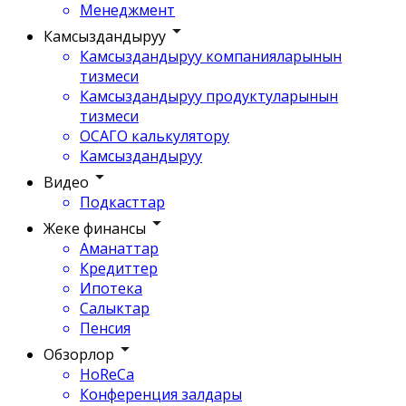
Менеджмент
Камсыздандыруу
Камсыздандыруу компанияларынын
тизмеси
Камсыздандыруу продуктуларынын
тизмеси
ОСАГО калькулятору
Камсыздандыруу
Видео
Подкасттар
Жеке финансы
Аманаттар
Кредиттер
Ипотека
Салыктар
Пенсия
Обзорлор
HoReCa
Конференция залдары