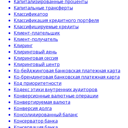
Капитализированные проценты
Капитальные трансферты
Классификатор
Классификация кредитного портфеля
Классифицируемые кредиты
Клиент-плательщик
Клиент-получатель
Клиринг
Клиринговый день
Клиринговая сессия
Клиринговый центр
Ко-бейджинговая банковская платежная карта
Ко-брендинговая банковская платежная карта
Код приоритетности
Кодекс этики внутренних аудиторов
Конверсионные валютные операции
Конвертируемая валюта
Конверсия долга
Консолидированный баланс
Консерватор банка
Консервация банка