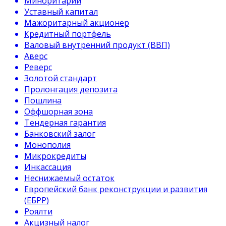
Миноритарий
Уставный капитал
Мажоритарный акционер
Кредитный портфель
Валовый внутренний продукт (ВВП)
Аверс
Реверс
Золотой стандарт
Пролонгация депозита
Пошлина
Оффшорная зона
Тендерная гарантия
Банковский залог
Монополия
Микрокредиты
Инкассация
Неснижаемый остаток
Европейский банк реконструкции и развития
(ЕБРР)
Роялти
Акцизный налог