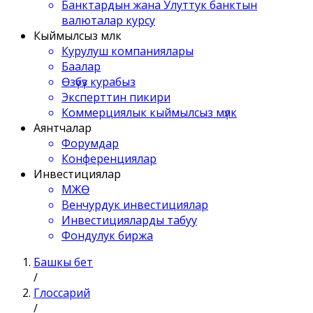
Банктардын жана Улуттук банктын
валюталар курсу
Кыймылсыз мүлк
Курулуш компаниялары
Баалар
Өзүбүз курабыз
Эксперттин пикири
Коммерциялык кыймылсыз мүлк
Аянтчалар
Форумдар
Конференциялар
Инвестициялар
МЖӨ
Венчурдук инвестициялар
Инвестицияларды табуу
Фондулук биржа
Башкы бет
/
Глоссарий
/