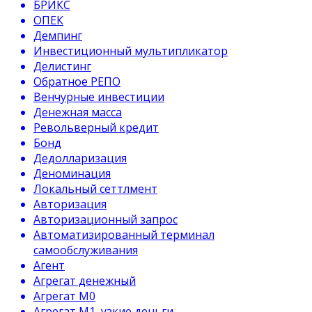
БРИКС
ОПЕК
Демпинг
Инвестиционный мультипликатор
Делистинг
Обратное РЕПО
Венчурные инвестиции
Денежная масса
Револьверный кредит
Бонд
Дедолларизация
Деноминация
Локальный сеттлмент
Авторизация
Авторизационный запрос
Автоматизированный терминал
самообслуживания
Агент
Агрегат денежный
Агрегат М0
Агрегат М1, узкие деньги