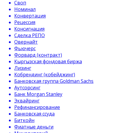
Своп
Номинал
Конвертация
Рецессия
Консигнация
Сделка РЕПО
Овернайт
Фьючерс
Форвард (контракт)
Кыргызская фондовая биржа
Лизинг
Кобрендинг (кобейджинг)
Банковская группа Goldman Sachs
Аутсорсинг
Банк Morgan Stanley
Эквайринг
Рефинансирование
Банковская ссуда
Биткойн
Фиатные деньги