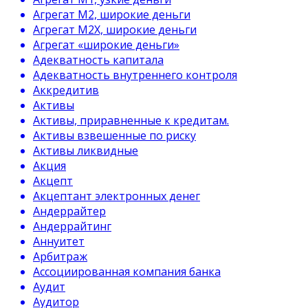
Агрегат М2, широкие деньги
Агрегат М2Х, широкие деньги
Агрегат «широкие деньги»
Адекватность капитала
Адекватность внутреннего контроля
Аккредитив
Активы
Активы, приравненные к кредитам.
Активы взвешенные по риску
Активы ликвидные
Акция
Акцепт
Акцептант электронных денег
Андеррайтер
Андеррайтинг
Аннуитет
Арбитраж
Ассоциированная компания банка
Аудит
Аудитор