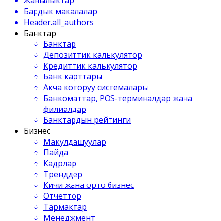
Жанылыктар
Бардык макалалар
Header.all_authors
Банктар
Банктар
Депозиттик калькулятор
Кредиттик калькулятор
Банк карттары
Акча которуу системалары
Банкоматтар, POS-терминалдар жана
филиалдар
Банктардын рейтинги
Бизнес
Макулдашуулар
Пайда
Кадрлар
Тренддер
Кичи жана орто бизнес
Отчеттор
Тармактар
Менеджмент