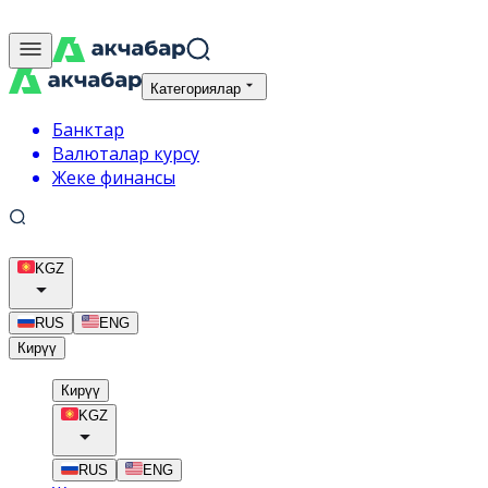
Категориялар
Банктар
Валюталар курсу
Жеке финансы
KGZ
RUS
ENG
Кирүү
Кирүү
KGZ
RUS
ENG