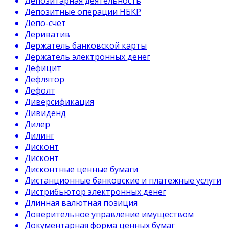
Депозитарная деятельность
Депозитные операции НБКР
Депо-счет
Дериватив
Держатель банковской карты
Держатель электронных денег
Дефицит
Дефлятор
Дефолт
Диверсификация
Дивиденд
Дилер
Дилинг
Дисконт
Дисконт
Дисконтные ценные бумаги
Дистанционные банковские и платежные услуги
Дистрибьютор электронных денег
Длинная валютная позиция
Доверительное управление имуществом
Документарная форма ценных бумаг