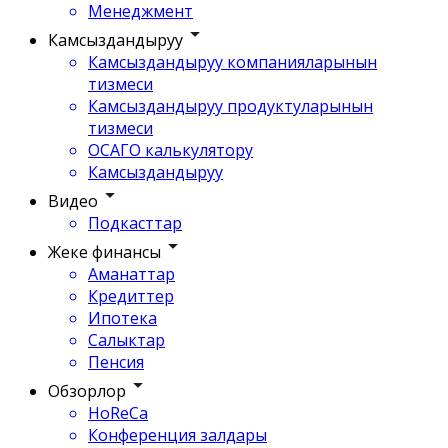
Менеджмент
Камсыздандыруу
Камсыздандыруу компанияларынын
тизмеси
Камсыздандыруу продуктуларынын
тизмеси
ОСАГО калькулятору
Камсыздандыруу
Видео
Подкасттар
Жеке финансы
Аманаттар
Кредиттер
Ипотека
Салыктар
Пенсия
Обзорлор
HoReCa
Конференция залдары