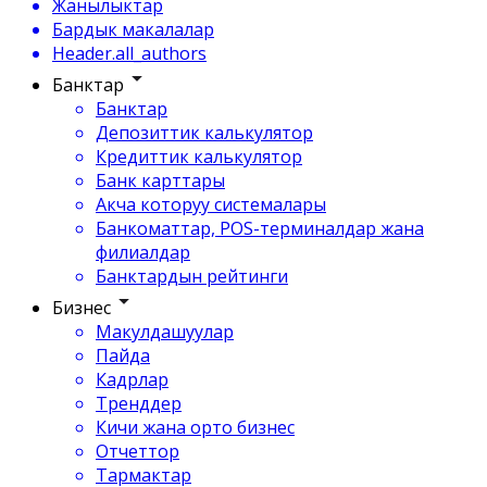
Жанылыктар
Бардык макалалар
Header.all_authors
Банктар
Банктар
Депозиттик калькулятор
Кредиттик калькулятор
Банк карттары
Акча которуу системалары
Банкоматтар, POS-терминалдар жана
филиалдар
Банктардын рейтинги
Бизнес
Макулдашуулар
Пайда
Кадрлар
Тренддер
Кичи жана орто бизнес
Отчеттор
Тармактар