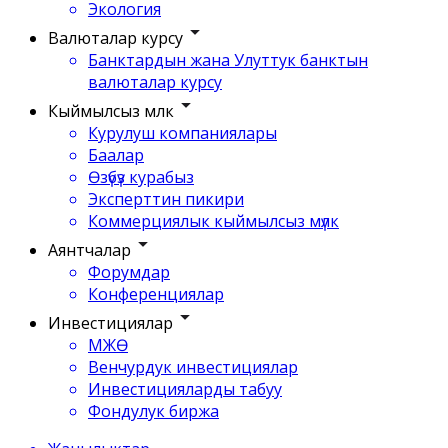
Экология
Валюталар курсу
Банктардын жана Улуттук банктын
валюталар курсу
Кыймылсыз мүлк
Курулуш компаниялары
Баалар
Өзүбүз курабыз
Эксперттин пикири
Коммерциялык кыймылсыз мүлк
Аянтчалар
Форумдар
Конференциялар
Инвестициялар
МЖӨ
Венчурдук инвестициялар
Инвестицияларды табуу
Фондулук биржа