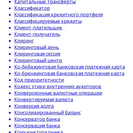
Капитальные трансферты
Классификатор
Классификация кредитного портфеля
Классифицируемые кредиты
Клиент-плательщик
Клиент-получатель
Клиринг
Клиринговый день
Клиринговая сессия
Клиринговый центр
Ко-бейджинговая банковская платежная карта
Ко-брендинговая банковская платежная карта
Код приоритетности
Кодекс этики внутренних аудиторов
Конверсионные валютные операции
Конвертируемая валюта
Конверсия долга
Консолидированный баланс
Консерватор банка
Консервация банка
Конъюнктура рынка