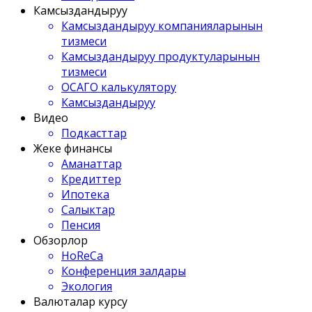
Камсыздандыруу
Камсыздандыруу компанияларынын
тизмеси
Камсыздандыруу продуктуларынын
тизмеси
ОСАГО калькулятору
Камсыздандыруу
Видео
Подкасттар
Жеке финансы
Аманаттар
Кредиттер
Ипотека
Салыктар
Пенсия
Обзорлор
HoReCa
Конференция залдары
Экология
Валюталар курсу