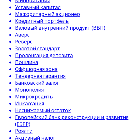
Миноритарий
Уставный капитал
Мажоритарный акционер
Кредитный портфель
Валовый внутренний продукт (ВВП)
Аверс
Реверс
Золотой стандарт
Пролонгация депозита
Пошлина
Оффшорная зона
Тендерная гарантия
Банковский залог
Монополия
Микрокредиты
Инкассация
Неснижаемый остаток
Европейский банк реконструкции и развития
(ЕБРР)
Роялти
Акцизный налог