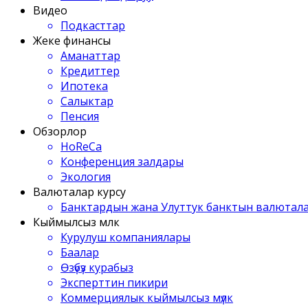
Видео
Подкасттар
Жеке финансы
Аманаттар
Кредиттер
Ипотека
Салыктар
Пенсия
Обзорлор
HoReCa
Конференция залдары
Экология
Валюталар курсу
Банктардын жана Улуттук банктын валютала
Кыймылсыз мүлк
Курулуш компаниялары
Баалар
Өзүбүз курабыз
Эксперттин пикири
Коммерциялык кыймылсыз мүлк