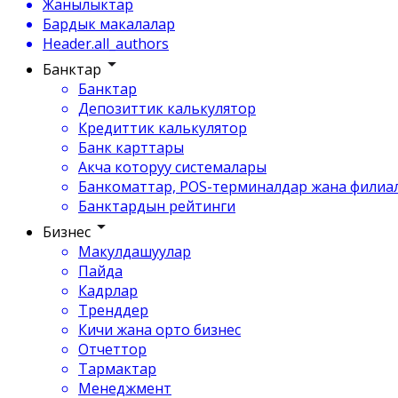
Жанылыктар
Бардык макалалар
Header.all_authors
Банктар
Банктар
Депозиттик калькулятор
Кредиттик калькулятор
Банк карттары
Акча которуу системалары
Банкоматтар, POS-терминалдар жана филиа
Банктардын рейтинги
Бизнес
Макулдашуулар
Пайда
Кадрлар
Тренддер
Кичи жана орто бизнес
Отчеттор
Тармактар
Менеджмент