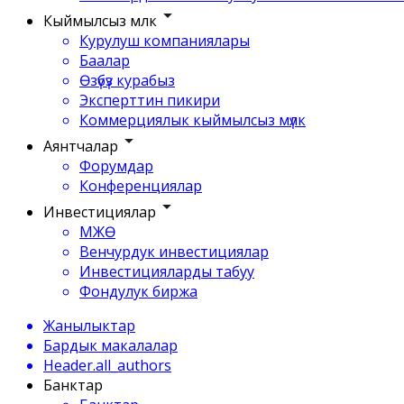
Кыймылсыз мүлк
Курулуш компаниялары
Баалар
Өзүбүз курабыз
Эксперттин пикири
Коммерциялык кыймылсыз мүлк
Аянтчалар
Форумдар
Конференциялар
Инвестициялар
МЖӨ
Венчурдук инвестициялар
Инвестицияларды табуу
Фондулук биржа
Жанылыктар
Бардык макалалар
Header.all_authors
Банктар