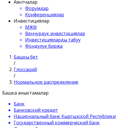
Аянтчалар
Форумдар
Конференциялар
Инвестициялар
МЖӨ
Венчурдук инвестициялар
Инвестицияларды табуу
Фондулук биржа
Башкы бет
/
Глоссарий
/
Нормальное распределение
Башка аныктамалар
Банк
Банковский кредит
Национальный банк Кыргызской Республики
Государственный коммерческий банк