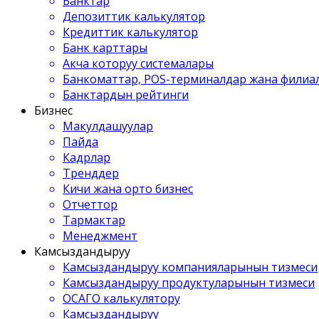
Банктар
Депозиттик калькулятор
Кредиттик калькулятор
Банк карттары
Акча которуу системалары
Банкоматтар, POS-терминалдар жана филиа
Банктардын рейтинги
Бизнес
Макулдашуулар
Пайда
Кадрлар
Тренддер
Кичи жана орто бизнес
Отчеттор
Тармактар
Менеджмент
Камсыздандыруу
Камсыздандыруу компанияларынын тизмеси
Камсыздандыруу продуктуларынын тизмеси
ОСАГО калькулятору
Камсыздандыруу