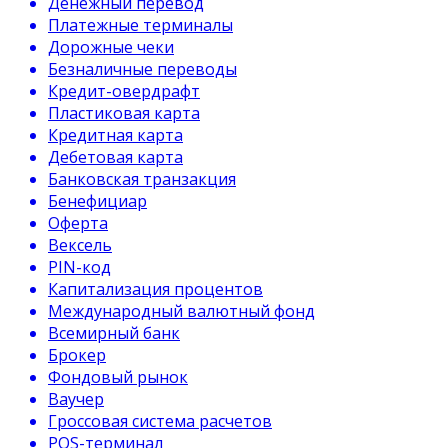
Денежный перевод
Платежные терминалы
Дорожные чеки
Безналичные переводы
Кредит-овердрафт
Пластиковая карта
Кредитная карта
Дебетовая карта
Банковская транзакция
Бенефициар
Оферта
Вексель
PIN-код
Капитализация процентов
Международный валютный фонд
Всемирный банк
Брокер
Фондовый рынок
Ваучер
Гроссовая система расчетов
POS-терминал