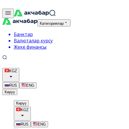
Категориялар
Банктар
Валюталар курсу
Жеке финансы
KGZ
RUS
ENG
Кирүү
Кирүү
KGZ
RUS
ENG