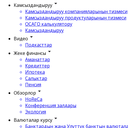
Камсыздандыруу
Камсыздандыруу компанияларынын тизмеси
Камсыздандыруу продуктуларынын тизмеси
ОСАГО калькулятору
Камсыздандыруу
Видео
Подкасттар
Жеке финансы
Аманаттар
Кредиттер
Ипотека
Салыктар
Пенсия
Обзорлор
HoReCa
Конференция залдары
Экология
Валюталар курсу
Банктардын жана Улуттук банктын валютала