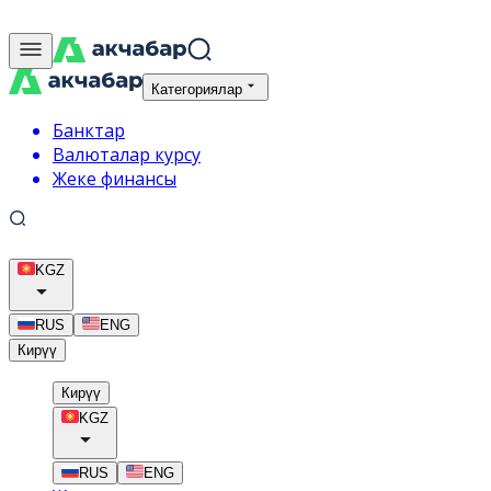
Категориялар
Банктар
Валюталар курсу
Жеке финансы
KGZ
RUS
ENG
Кирүү
Кирүү
KGZ
RUS
ENG