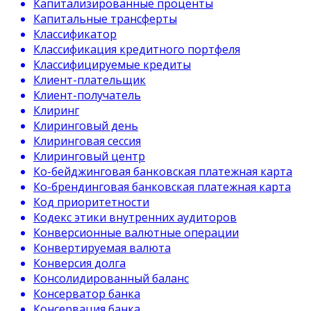
Капитализированные проценты
Капитальные трансферты
Классификатор
Классификация кредитного портфеля
Классифицируемые кредиты
Клиент-плательщик
Клиент-получатель
Клиринг
Клиринговый день
Клиринговая сессия
Клиринговый центр
Ко-бейджинговая банковская платежная карта
Ко-брендинговая банковская платежная карта
Код приоритетности
Кодекс этики внутренних аудиторов
Конверсионные валютные операции
Конвертируемая валюта
Конверсия долга
Консолидированный баланс
Консерватор банка
Консервация банка