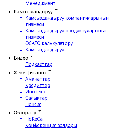
Менеджмент
Камсыздандыруу
Камсыздандыруу компанияларынын
тизмеси
Камсыздандыруу продуктуларынын
тизмеси
ОСАГО калькулятору
Камсыздандыруу
Видео
Подкасттар
Жеке финансы
Аманаттар
Кредиттер
Ипотека
Салыктар
Пенсия
Обзорлор
HoReCa
Конференция залдары