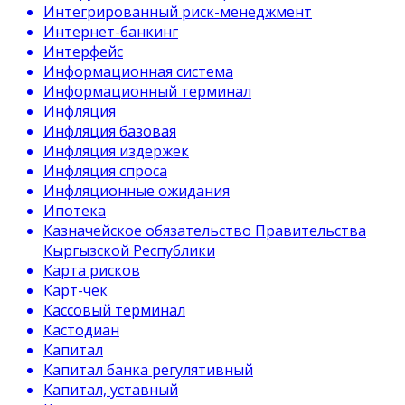
Интегрированный риск-менеджмент
Интернет-банкинг
Интерфейс
Информационная система
Информационный терминал
Инфляция
Инфляция базовая
Инфляция издержек
Инфляция спроса
Инфляционные ожидания
Ипотека
Казначейское обязательство Правительства
Кыргызской Республики
Карта рисков
Карт-чек
Кассовый терминал
Кастодиан
Капитал
Капитал банка регулятивный
Капитал, уставный