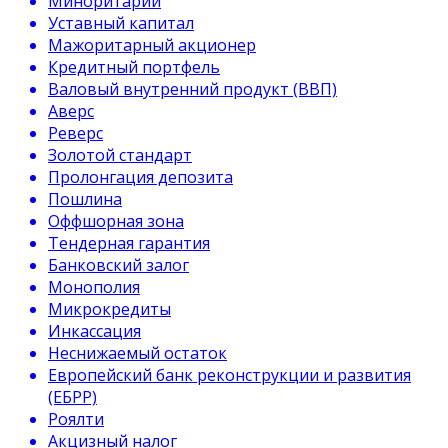
Миноритарий
Уставный капитал
Мажоритарный акционер
Кредитный портфель
Валовый внутренний продукт (ВВП)
Аверс
Реверс
Золотой стандарт
Пролонгация депозита
Пошлина
Оффшорная зона
Тендерная гарантия
Банковский залог
Монополия
Микрокредиты
Инкассация
Неснижаемый остаток
Европейский банк реконструкции и развития
(ЕБРР)
Роялти
Акцизный налог