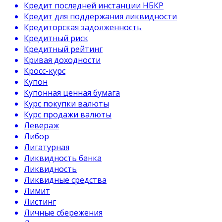
Кредит последней инстанции НБКР
Кредит для поддержания ликвидности
Кредиторская задолженность
Кредитный риск
Кредитный рейтинг
Кривая доходности
Кросс-курс
Купон
Купонная ценная бумага
Курс покупки валюты
Курс продажи валюты
Левераж
Либор
Лигатурная
Ликвидность банка
Ликвидность
Ликвидные средства
Лимит
Листинг
Личные сбережения