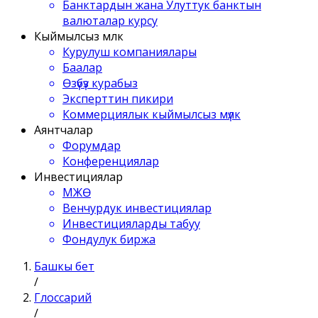
Банктардын жана Улуттук банктын
валюталар курсу
Кыймылсыз мүлк
Курулуш компаниялары
Баалар
Өзүбүз курабыз
Эксперттин пикири
Коммерциялык кыймылсыз мүлк
Аянтчалар
Форумдар
Конференциялар
Инвестициялар
МЖӨ
Венчурдук инвестициялар
Инвестицияларды табуу
Фондулук биржа
Башкы бет
/
Глоссарий
/