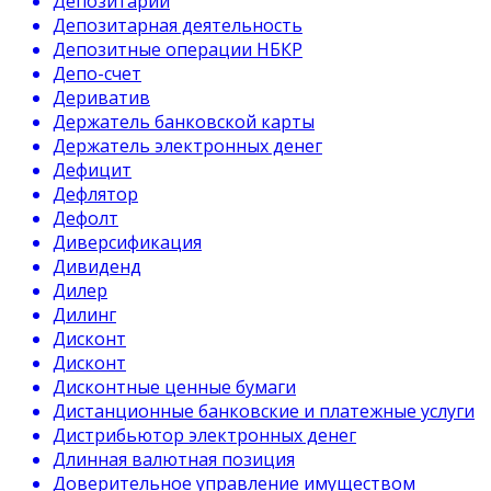
Депозитарий
Депозитарная деятельность
Депозитные операции НБКР
Депо-счет
Дериватив
Держатель банковской карты
Держатель электронных денег
Дефицит
Дефлятор
Дефолт
Диверсификация
Дивиденд
Дилер
Дилинг
Дисконт
Дисконт
Дисконтные ценные бумаги
Дистанционные банковские и платежные услуги
Дистрибьютор электронных денег
Длинная валютная позиция
Доверительное управление имуществом