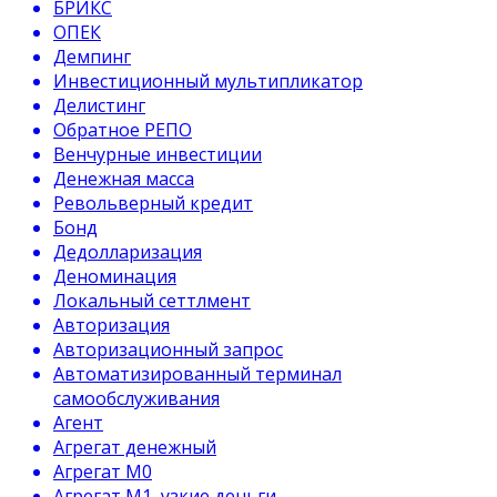
БРИКС
ОПЕК
Демпинг
Инвестиционный мультипликатор
Делистинг
Обратное РЕПО
Венчурные инвестиции
Денежная масса
Револьверный кредит
Бонд
Дедолларизация
Деноминация
Локальный сеттлмент
Авторизация
Авторизационный запрос
Автоматизированный терминал
самообслуживания
Агент
Агрегат денежный
Агрегат М0
Агрегат М1, узкие деньги