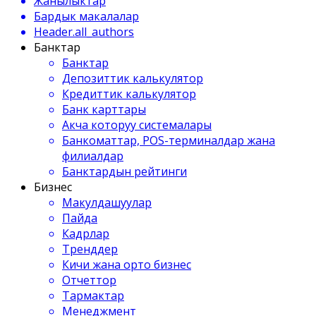
Жанылыктар
Бардык макалалар
Header.all_authors
Банктар
Банктар
Депозиттик калькулятор
Кредиттик калькулятор
Банк карттары
Акча которуу системалары
Банкоматтар, POS-терминалдар жана
филиалдар
Банктардын рейтинги
Бизнес
Макулдашуулар
Пайда
Кадрлар
Тренддер
Кичи жана орто бизнес
Отчеттор
Тармактар
Менеджмент