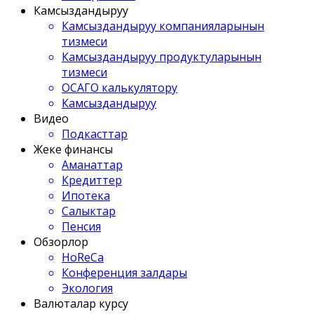
Камсыздандыруу
Камсыздандыруу компанияларынын
тизмеси
Камсыздандыруу продуктуларынын
тизмеси
ОСАГО калькулятору
Камсыздандыруу
Видео
Подкасттар
Жеке финансы
Аманаттар
Кредиттер
Ипотека
Салыктар
Пенсия
Обзорлор
HoReCa
Конференция залдары
Экология
Валюталар курсу