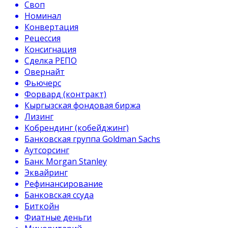
Своп
Номинал
Конвертация
Рецессия
Консигнация
Сделка РЕПО
Овернайт
Фьючерс
Форвард (контракт)
Кыргызская фондовая биржа
Лизинг
Кобрендинг (кобейджинг)
Банковская группа Goldman Sachs
Аутсорсинг
Банк Morgan Stanley
Эквайринг
Рефинансирование
Банковская ссуда
Биткойн
Фиатные деньги