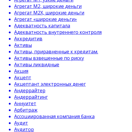
Агрегат М2, широкие деньги
Агрегат М2Х, широкие деньги
Агрегат «широкие деньги»
Адекватность капитала
Адекватность внутреннего контроля
Аккредитив
Активы
Активы, приравненные к кредитам.
Активы взвешенные по риску
Активы ликвидные
Акция
Акцепт
Акцептант электронных денег
Андеррайтер
Андеррайтинг
Аннуитет
Арбитраж
Ассоциированная компания банка
Аудит
Аудитор