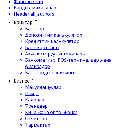
Жанылыктар
Бардык макалалар
Header.all_authors
Банктар
Банктар
Депозиттик калькулятор
Кредиттик калькулятор
Банк карттары
Акча которуу системалары
Банкоматтар, POS-терминалдар жана
филиалдар
Банктардын рейтинги
Бизнес
Макулдашуулар
Пайда
Кадрлар
Тренддер
Кичи жана орто бизнес
Отчеттор
Тармактар