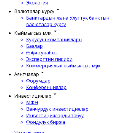
Экология
Валюталар курсу
Банктардын жана Улуттук банктын
валюталар курсу
Кыймылсыз мүлк
Курулуш компаниялары
Баалар
Өзүбүз курабыз
Эксперттин пикири
Коммерциялык кыймылсыз мүлк
Аянтчалар
Форумдар
Конференциялар
Инвестициялар
МЖӨ
Венчурдук инвестициялар
Инвестицияларды табуу
Фондулук биржа